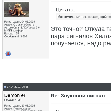
Цитата:
Максимальный ток, проходящий чер
Регистрация: 04.01.2019
Адрес: Омская область
Это точно? Откуда т
Автомобиль: LADA Vesta 1,6
МКПП комфорт
Возраст: 65
пара сигналов Хелла
Сообщений: 3,604
получается, надо ре
17.04.2019, 20:55
Demon er
Re: Звуковой сигнал
Продвинутый
Регистрация: 13.03.2016
Адрес: Подмосковье