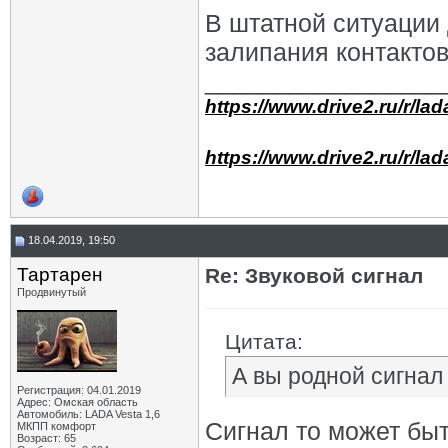
В штатной ситуации 
залипания контактов 
_________________
https://www.drive2.ru/r/la
https://www.drive2.ru/r/la
18.04.2019, 19:50
Тартарен
Re: Звуковой сигнал
Продвинутый
Цитата:
А вы родной сигнал
Регистрация: 04.01.2019
Адрес: Омская область
Автомобиль: LADA Vesta 1,6
Сигнал то может бы
МКПП комфорт
Возраст: 65