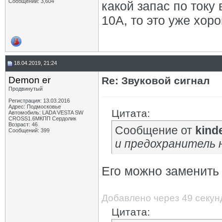
Сообщений: 3,604
какой запас по току
10А, то это уже хор
18.04.2019, 21:24
Demon er
Re: Звуковой сигнал
Продвинутый
Регистрация: 13.03.2016
Адрес: Подмосковье
Цитата:
Автомобиль: LADA VESTA SW
CROSS1.6МКПП Сердолик
Возраст: 46
Сообщение от
kind
Сообщений: 399
и предохранитель 
Его можно заменить 
Добавлено через 49 секун
Цитата: