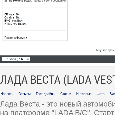
Вы
не можете
редактировать свои сообщения
BB коды
Вкл.
Смайлы
Вкл.
[IMG]
код
Вкл.
HTML код
Выкл.
Правила форума
Текущее врем
ЛАДА ВЕСТА (LADA VES
Новости
·
Отзывы
·
Тест-драйвы
·
Статьи
·
Интервью
·
Фото
·
Ви
Лада Веста - это новый автомо
на платформе "LADA B/C". Старт