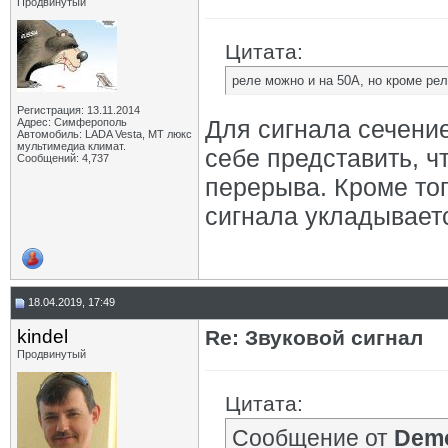
Продвинутый
Цитата:
реле можно и на 50А, но кроме рел
Регистрация: 13.11.2014
Для сигнала сечение
Адрес: Симферополь
Автомобиль: LADA Vesta, МТ люкс
мультимедиа климат.
себе представить, чт
Сообщений: 4,737
перерыва. Кроме тог
сигнала укладываетс
18.04.2019, 17:49
kindel
Re: Звуковой сигнал
Продвинутый
Цитата:
Сообщение от
Demo