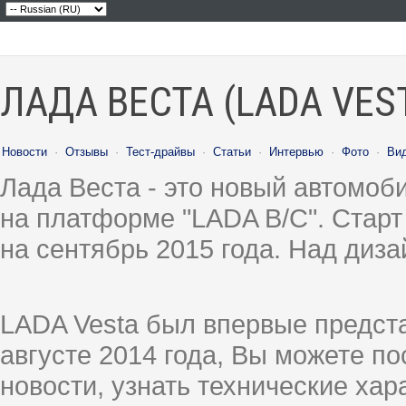
ЛАДА ВЕСТА (LADA VES
Новости
·
Отзывы
·
Тест-драйвы
·
Статьи
·
Интервью
·
Фото
·
Ви
Лада Веста - это новый автомо
на платформе "LADA B/C". Старт
на сентябрь 2015 года. Над диз
LADA Vesta был впервые предст
августе 2014 года, Вы можете п
новости, узнать технические ха