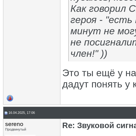
Как говорил 
героя - "ест
минут не мог
не посигналит
член!" ))
Это ты ещё у на
дадут понять у 
16.04.2025, 17:06
sereno
Re: Звуковой сигн
Продвинутый