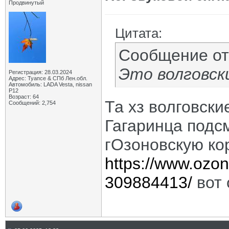
Продвинутый
Цитата:
Сообщение о
Это волговск
Регистрация: 28.03.2024
Адрес: Туапсе & СПб Лен.обл.
Автомобиль: LADA Vesta, nissan
P12
Возраст: 64
Та хз волговские
Сообщений: 2,754
Гагаринца подсм
гОзоновскую ко
https://www.ozon.
309884413/
вот 