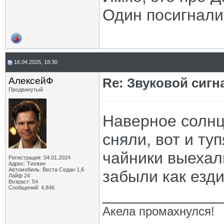
Один посигнали
16.04.2025, 18:30
АлексейФ
Re: Звуковой сигн
Продвинутый
Наверное солнц
сняли, вот и ту
чайники выехали
Регистрация: 04.01.2024
Адрес: Тихвин
Автомобиль: Веста Седан 1,6
забыли как езди
Лайф 24
Возраст: 54
Сообщений: 4,846
_____________
Акела промахнулся!