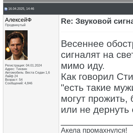
16.04.2025, 14:46
АлексейФ
Re: Звуковой сигн
Продвинутый
Весеннее обост
сигналят на све
мимо иду.
Регистрация: 04.01.2024
Адрес: Тихвин
Автомобиль: Веста Седан 1,6
Как говорил Сти
Лайф 24
Возраст: 54
Сообщений: 4,846
"есть такие муж
могут прожить, 
или не дернуть с
_____________
Акела промахнулся!