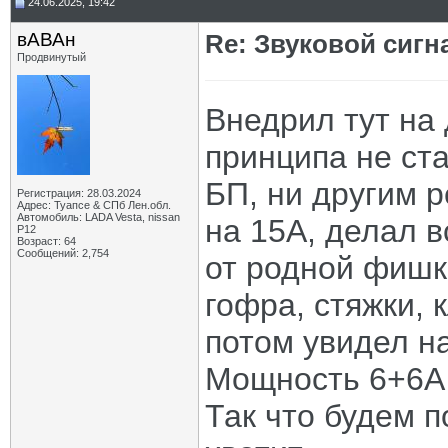
24.06.2025, 19:42
вАВАн
Re: Звуковой сигн
Продвинутый
Внедрил тут на 
принципа не ста
БП, ни другим 
Регистрация: 28.03.2024
Адрес: Туапсе & СПб Лен.обл.
Автомобиль: LADA Vesta, nissan
на 15А, делал 
P12
Возраст: 64
Сообщений: 2,754
от родной фишк
гофра, стяжки,
потом увидел н
Мощность 6+6А
Так что будем п