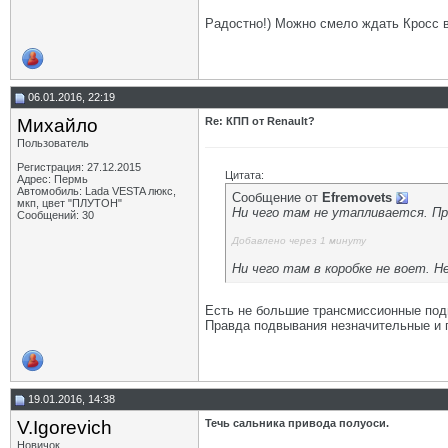
Радостно!) Можно смело ждать Кросс 
06.01.2016, 22:19
Михайло
Re: КПП от Renault?
Пользователь
Регистрация: 27.12.2015
Цитата:
Адрес: Пермь
Автомобиль: Lada VESTA люкс,
Сообщение от
Efremovets
мкп, цвет "ПЛУТОН"
Ни чего там не утапливается. Пр
Сообщений: 30
Добавлено через 1 минуту
Ни чего там в коробке не воет. 
Есть не большие трансмиссионные подвы
Правда подвывания незначительные и п
19.01.2016, 14:38
V.Igorevich
Течь сальника привода полуоси.
Новичок