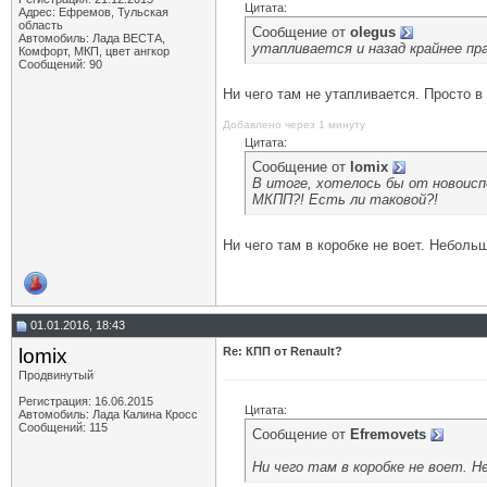
Цитата:
Адрес: Ефремов, Тульская
область
Сообщение от
olegus
Автомобиль: Лада ВЕСТА,
утапливается и назад крайнее пр
Комфорт, МКП, цвет ангкор
Сообщений: 90
Ни чего там не утапливается. Просто в
Добавлено через 1 минуту
Цитата:
Сообщение от
lomix
В итоге, хотелось бы от новоис
МКПП?! Есть ли таковой?!
Ни чего там в коробке не воет. Неболь
01.01.2016, 18:43
lomix
Re: КПП от Renault?
Продвинутый
Регистрация: 16.06.2015
Цитата:
Автомобиль: Лада Калина Кросс
Сообщений: 115
Сообщение от
Efremovets
Ни чего там в коробке не воет. 