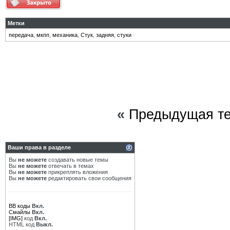
Метки
передача
,
мкпп
,
механика
,
Стук
,
задняя
,
стуки
«
Предыдущая т
Ваши права в разделе
Вы
не можете
создавать новые темы
Вы
не можете
отвечать в темах
Вы
не можете
прикреплять вложения
Вы
не можете
редактировать свои сообщения
BB коды
Вкл.
Смайлы
Вкл.
[IMG]
код
Вкл.
HTML код
Выкл.