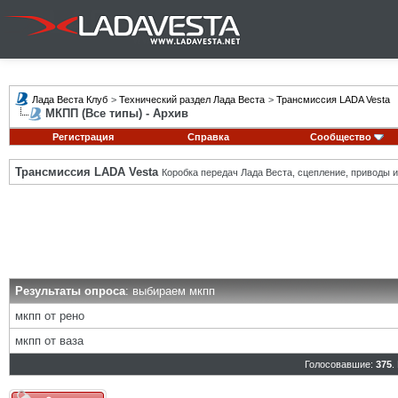
Лада Веста Клуб
>
Технический раздел Лада Веста
>
Трансмиссия LADA Vesta
МКПП (Все типы) - Архив
Регистрация
Справка
Сообщество
Трансмиссия LADA Vesta
Коробка передач Лада Веста, сцепление, приводы и 
Результаты опроса
: выбираем мкпп
мкпп от рено
мкпп от ваза
Голосовавшие:
375
.