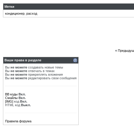
Метки
кондиционер
,
расход
«
Предыдущ
Ваши права в разделе
Вы
не можете
создавать новые темы
Вы
не можете
отвечать в темах
Вы
не можете
прикреплять вложения
Вы
не можете
редактировать свои сообщения
BB коды
Вкл.
Смайлы
Вкл.
[IMG]
код
Вкл.
HTML код
Выкл.
Правила форума