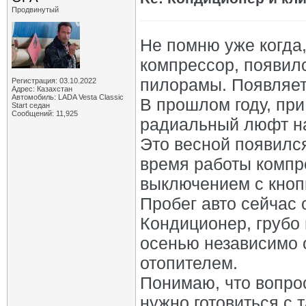
Продвинутый
Не помню уже когда,
компрессор, появилс
пилорамы. Появляетс
Регистрация: 03.10.2022
Адрес: Казахстан
Автомобиль: LADA Vesta Classic
В прошлом году, пр
Start седан
Сообщений: 11,925
радиальный люфт на
Это весной появился
время работы компр
выключением с кноп
Пробег авто сейчас 
Кондиционер, грубо
осенью независимо о
отопителем.
Понимаю, что вопрос
нужно готовиться с 