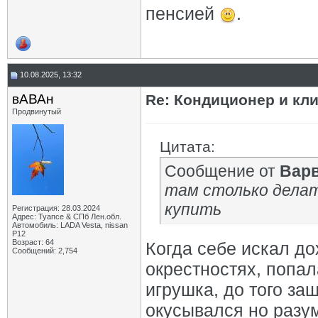
пенсией
.
10.08.2025, 13:32
вАВАн
Re: Кондиционер и кли
Продвинутый
Цитата:
Сообщение от
Вар
там столько делат
купить
Регистрация: 28.03.2024
Адрес: Туапсе & СПб Лен.обл.
Автомобиль: LADA Vesta, nissan
P12
Возраст: 64
Когда себе искал до
Сообщений: 2,754
окрестностях, попал
игрушка, до того заш
окусывался но разум