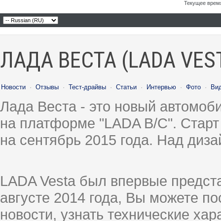
Текущее врем
ЛАДА ВЕСТА (LADA VES
Новости
·
Отзывы
·
Тест-драйвы
·
Статьи
·
Интервью
·
Фото
·
Ви
Лада Веста - это новый автомо
на платформе "LADA B/C". Старт
на сентябрь 2015 года. Над диз
LADA Vesta был впервые предст
августе 2014 года, Вы можете п
новости, узнать технические ха