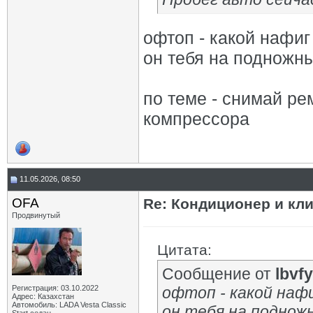
офтоп - какой нафиг
он тебя на подножн
по теме - снимай р
компрессора
11.05.2026, 08:50
OFA
Re: Кондиционер и кли
Продвинутый
Цитата:
Сообщение от
lbvfy
Регистрация: 03.10.2022
офтоп - какой наф
Адрес: Казахстан
Автомобиль: LADA Vesta Classic
он тебя на поднож