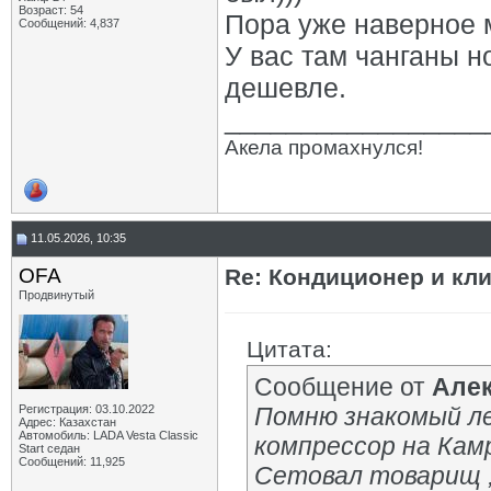
Возраст: 54
Пора уже наверное м
Сообщений: 4,837
У вас там чанганы н
дешевле.
_________________
Акела промахнулся!
11.05.2026, 10:35
OFA
Re: Кондиционер и кли
Продвинутый
Цитата:
Сообщение от
Але
Регистрация: 03.10.2022
Помню знакомый ле
Адрес: Казахстан
Автомобиль: LADA Vesta Classic
компрессор на Камр
Start седан
Сообщений: 11,925
Сетовал товарищ ,