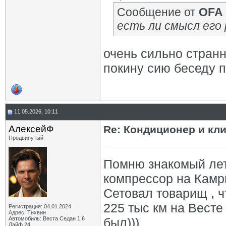
Сообщение от
OFA
есть ли смысл ег
очень сильно стран
покину сию беседу 
11.05.2026, 10:11
АлексейФ
Re: Кондиционер и кли
Продвинутый
Помню знакомый лет
компрессор на Камри
Сетовал товарищ , ч
225 тыс км на Весте
Регистрация: 04.01.2024
Адрес: Тихвин
Автомобиль: Веста Седан 1,6
был)))
Лайф 24