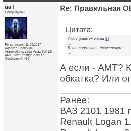
aalf
Re: Правильная 
Продвинутый
Цитата:
Сообщение от
dema
...
Регистрация: 11.09.2017
5. не тормозить двигателем
Адрес: г. Челябинск
Автомобиль: Lada Vesta SW 1.8
...
АМТ Luxe/Prestige 2019 г.в.
Сообщений: 468
А если - АМТ? К
обкатка? Или о
_____________
Ранее:
ВАЗ 2101 1981 г
Renault Logan 1.