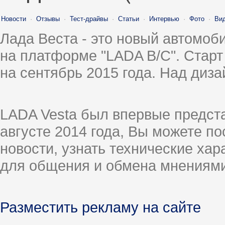
Новости
·
Отзывы
·
Тест-драйвы
·
Статьи
·
Интервью
·
Фото
·
Ви
Лада Веста - это новый автомо
на платформе "LADA B/C". Старт
на сентябрь 2015 года. Над диз
LADA Vesta был впервые предст
августе 2014 года, Вы можете п
новости, узнать технические ха
для общения и обмена мнениями
Разместить рекламу на сайте