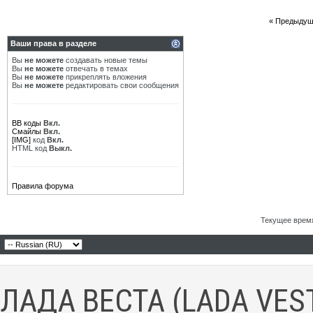
«
Предыдущ
Ваши права в разделе
Вы
не можете
создавать новые темы
Вы
не можете
отвечать в темах
Вы
не можете
прикреплять вложения
Вы
не можете
редактировать свои сообщения
BB коды
Вкл.
Смайлы
Вкл.
[IMG]
код
Вкл.
HTML код
Выкл.
Правила форума
Текущее врем
ЛАДА ВЕСТА (LADA VES