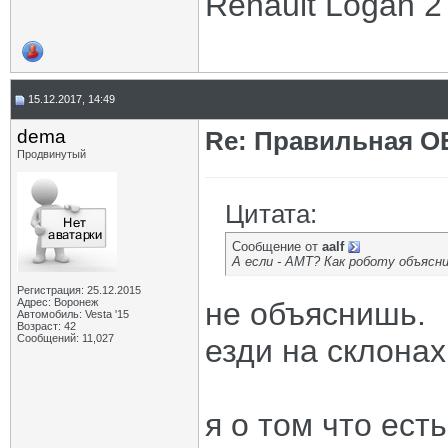
Renault Logan 2 
15.12.2017, 14:49
dema
Re: Правильная 
Продвинутый
Цитата:
Сообщение от
aalf
А если - АМТ? Как роботу объясни
Регистрация: 25.12.2015
Адрес: Воронеж
не объяснишь.
Автомобиль: Vesta '15
Возраст: 42
Сообщений: 11,027
езди на склона
я о том что ест