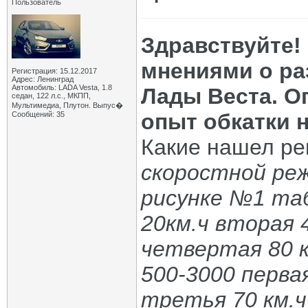
Пользователь
Здравствуйте!
мнениями о ра
Регистрация: 15.12.2017
Адрес: Ленинград
Автомобиль: LADA Vesta, 1.8
Лады Веста. О
седан, 122 л.с., МКПП,
Мультимедиа, Плутон. Выпус�
опыт обкатки 
Сообщений: 35
Какие нашел ре
скоростной реж
рисунке №1 таб
20км.ч вторая 
четвертая 80 к
500-3000 первая
третья 70 км.ч