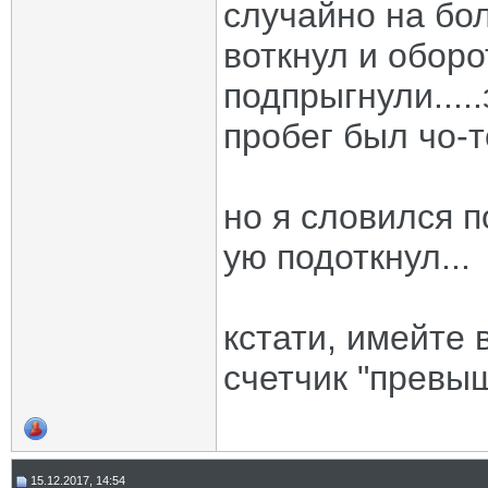
случайно на бол
воткнул и обор
подпрыгнули....
пробег был чо-т
но я словился п
ую подоткнул...
кстати, имейте 
счетчик "превыш
15.12.2017, 14:54