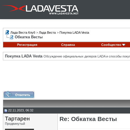
Лада Веста Клуб
>
Лада Веста
>
Покупка LADA Vesta
Обкатка Весты
Регистрация
Справка
Сообщество
Покупка LADA Vesta
Обсуждение официальных дилеров LADA и способы покуп
22.11.2023, 06:32
Тартарен
Re: Обкатка Весты
Продвинутый