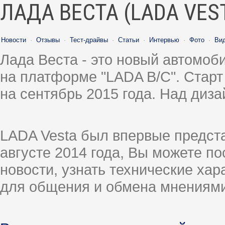
ЛАДА ВЕСТА (LADA VES
Новости
·
Отзывы
·
Тест-драйвы
·
Статьи
·
Интервью
·
Фото
·
Ви
Лада Веста - это новый автомо
на платформе "LADA B/C". Старт
на сентябрь 2015 года. Над диз
LADA Vesta был впервые предст
августе 2014 года, Вы можете п
новости, узнать технические ха
для общения и обмена мнениями