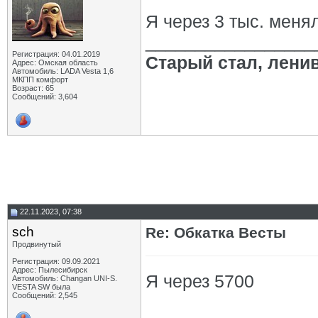
Я через 3 тыс. менял
_________________
Регистрация: 04.01.2019
Старый стал, лени
Адрес: Омская область
Автомобиль: LADA Vesta 1,6
МКПП комфорт
Возраст: 65
Сообщений: 3,604
22.11.2023, 07:38
sch
Re: Обкатка Весты
Продвинутый
Регистрация: 09.09.2021
Адрес: Пылесибирск
Я через 5700
Автомобиль: Changan UNI-S.
VESTA SW была
Сообщений: 2,545