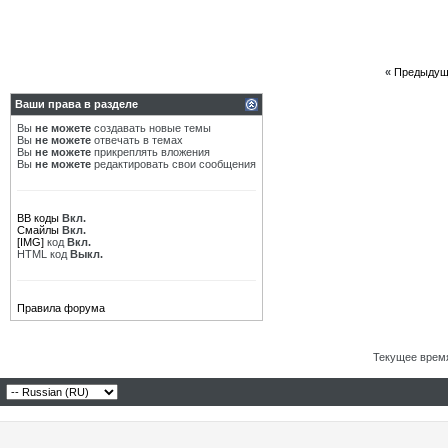
«
Предыдущ
Ваши права в разделе
Вы
не можете
создавать новые темы
Вы
не можете
отвечать в темах
Вы
не можете
прикреплять вложения
Вы
не можете
редактировать свои сообщения
BB коды
Вкл.
Смайлы
Вкл.
[IMG]
код
Вкл.
HTML код
Выкл.
Правила форума
Текущее врем