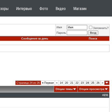
бзоры
Интервью
Фото
Видео
Магазин
Имя
Запомнить?
Пароль
Сообщения за день
Поиск
Страница 24 из 26
«
Первая
<
14
20
21
22
23
24
25
26
>
Опции темы
Опции просмотра
#
231