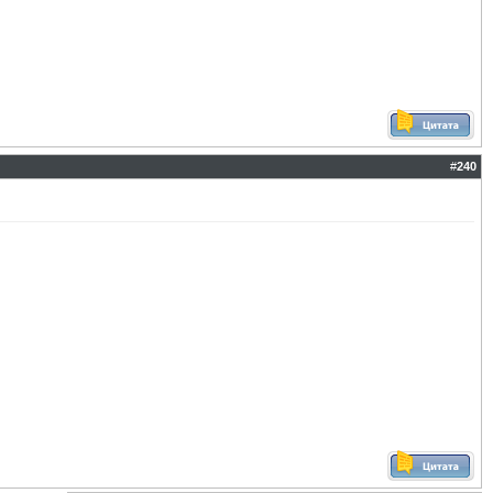
#
240