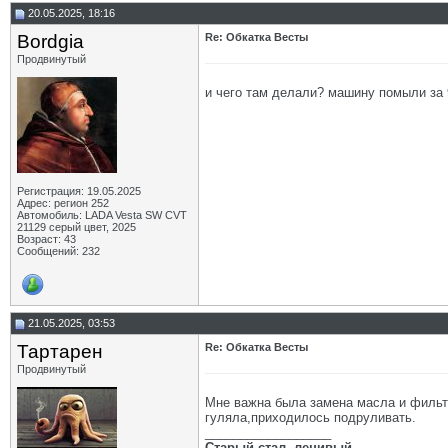
20.05.2025, 18:16
Bordgia
Re: Обкатка Весты
Продвинутый
и чего там делали? машину помыли за 
Регистрация: 19.05.2025
Адрес: регион 252
Автомобиль: LADA Vesta SW CVT
21129 серый цвет, 2025
Возраст: 43
Сообщений: 232
21.05.2025, 03:53
Тартарен
Re: Обкатка Весты
Продвинутый
Мне важна была замена масла и фильтр
гуляла,приходилось подруливать.
__________________
Старый стал, ленивый