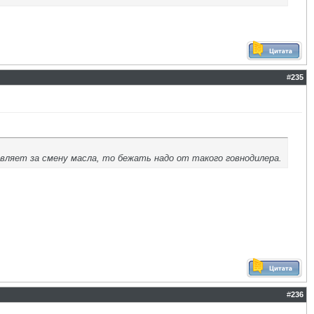
#
235
вляет за смену масла, то бежать надо от такого говнодилера.
#
236