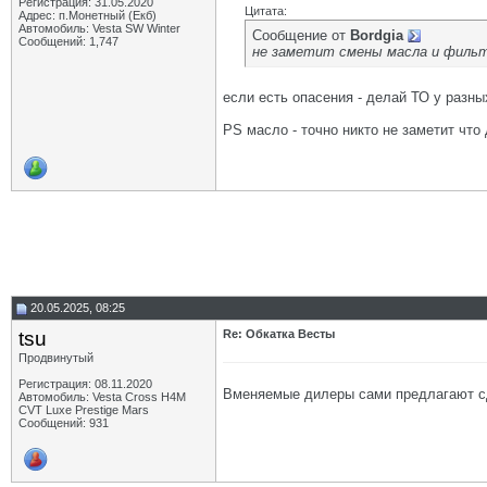
Регистрация: 31.05.2020
Цитата:
Адрес: п.Монетный (Екб)
Автомобиль: Vesta SW Winter
Сообщение от
Bordgia
Сообщений: 1,747
не заметит смены масла и филь
если есть опасения - делай ТО у разны
PS масло - точно никто не заметит что 
20.05.2025, 08:25
tsu
Re: Обкатка Весты
Продвинутый
Регистрация: 08.11.2020
Вменяемые дилеры сами предлагают сде
Автомобиль: Vesta Cross H4M
CVT Luxe Prestige Mars
Сообщений: 931