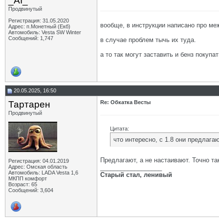
_AI_
Продвинутый
Регистрация: 31.05.2020
вообще, в инструкции написано про м
Адрес: п.Монетный (Екб)
Автомобиль: Vesta SW Winter
Сообщений: 1,747
в случае проблем тычь их туда.
а то так могут заставить и бенз покупа
20.05.2025, 16:50
Тартарен
Re: Обкатка Весты
Продвинутый
Цитата:
что интересно, с 1.8 они предлага
Предлагают, а не настаивают. Точно та
Регистрация: 04.01.2019
Адрес: Омская область
__________________
Автомобиль: LADA Vesta 1,6
Старый стал, ленивый
МКПП комфорт
Возраст: 65
Сообщений: 3,604