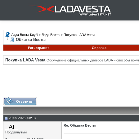
Лада Веста Клуб
>
Лада Веста
>
Покупка LADA Vesta
Обкатка Весты
Регистрация
Справка
Покупка LADA Vesta
Обсуждение официальных дилеров LADA и способы покуп
20.05.2025, 08:13
_AI_
Re: Обкатка Весты
Продвинутый