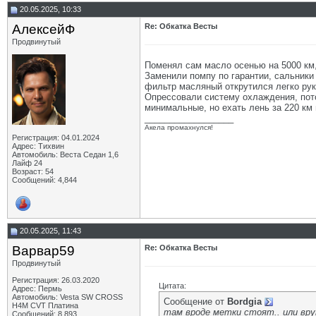
20.05.2025, 10:33
АлексейФ
Re: Обкатка Весты
Продвинутый
Поменял сам масло осенью на 5000 км,
Заменили помпу по гарантии, сальники 
фильтр масляный открутился легко руко
Опрессовали систему охлаждения, пото
минимальные, но ехать лень за 220 км 
__________________
Акела промахнулся!
Регистрация: 04.01.2024
Адрес: Тихвин
Автомобиль: Веста Седан 1,6
Лайф 24
Возраст: 54
Сообщений: 4,844
20.05.2025, 11:43
Варвар59
Re: Обкатка Весты
Продвинутый
Регистрация: 26.03.2020
Цитата:
Адрес: Пермь
Автомобиль: Vesta SW CROSS
Сообщение от
Bordgia
H4M CVT Платина
там вроде метки стоят.. или вр
Сообщений: 8,893