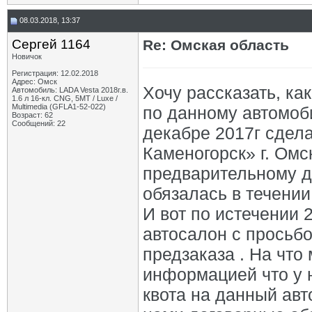
08.03.2018, 13:37
Сергей 1164
Re: Омская область
Новичок
Регистрация: 12.02.2018
Адрес: Омск
Хочу рассказать, к
Автомобиль: LADA Vesta 2018г.в.
1.6 л 16-кл. CNG, 5МТ / Luxe /
Multimedia (GFLA1-52-022)
по данному автомоби
Возраст: 62
Сообщений: 22
декабре 2017г сдела
Каменогорск» г. Омс
предварительному д
обязалась в течении
И вот по истечении 
автосалон с просьб
предзаказа . На чт
информацией что у н
квота на данный ав