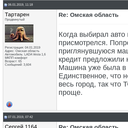
06.01.2019, 11:18
Тартарен
Re: Омская область
Продвинутый
Когда выбирал авто
присмотрелся. Попр
Регистрация: 04.01.2019
приглянувшуюся маш
Адрес: Омская область
Автомобиль: LADA Vesta 1,6
кредит предложили н
МКПП комфорт
Возраст: 65
Сообщений: 3,604
Машина уже была в 
Единственное, что н
весь город, так что 
проще.
07.01.2019, 07:42
Сергей 1164
Re: Омская область