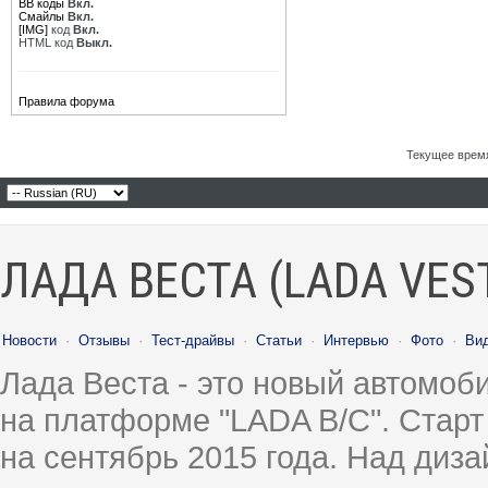
BB коды
Вкл.
Смайлы
Вкл.
[IMG]
код
Вкл.
HTML код
Выкл.
Правила форума
Текущее врем
ЛАДА ВЕСТА (LADA VES
Новости
·
Отзывы
·
Тест-драйвы
·
Статьи
·
Интервью
·
Фото
·
Ви
Лада Веста - это новый автомо
на платформе "LADA B/C". Старт
на сентябрь 2015 года. Над диз