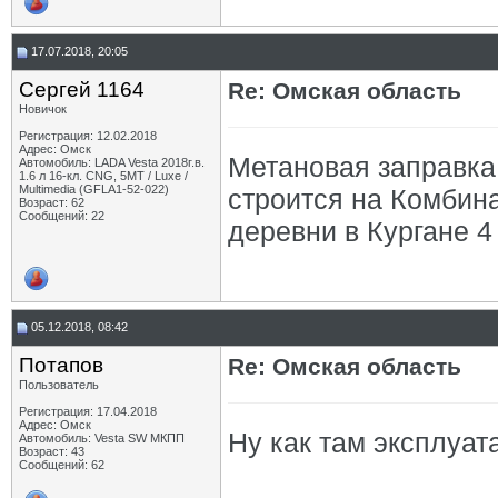
17.07.2018, 20:05
Сергей 1164
Re: Омская область
Новичок
Регистрация: 12.02.2018
Адрес: Омск
Метановая заправка 
Автомобиль: LADA Vesta 2018г.в.
1.6 л 16-кл. CNG, 5МТ / Luxe /
Multimedia (GFLA1-52-022)
строится на Комбин
Возраст: 62
Сообщений: 22
деревни в Кургане 4
05.12.2018, 08:42
Потапов
Re: Омская область
Пользователь
Регистрация: 17.04.2018
Адрес: Омск
Ну как там эксплуат
Автомобиль: Vesta SW МКПП
Возраст: 43
Сообщений: 62