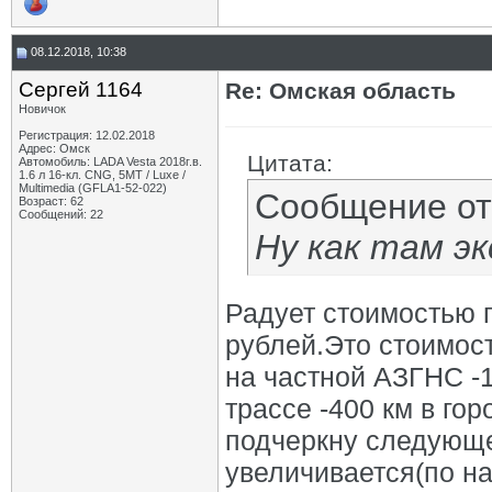
08.12.2018, 10:38
Сергей 1164
Re: Омская область
Новичок
Регистрация: 12.02.2018
Адрес: Омск
Цитата:
Автомобиль: LADA Vesta 2018г.в.
1.6 л 16-кл. CNG, 5МТ / Luxe /
Multimedia (GFLA1-52-022)
Сообщение о
Возраст: 62
Сообщений: 22
Ну как там э
Радует стоимостью га
рублей.Это стоимость
на частной АЗГНС -1
трассе -400 км в го
подчеркну следующе
увеличивается(по на