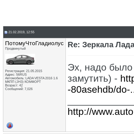
21.02.2019, 12:55
ПотомуЧтоГладиолус
Re: Зеркала Лада
Продвинутый
Эх, надо было
Регистрация: 21.05.2015
Адрес: 56RUS
замутить) -
htt
Автомобиль: LADA VESTA 2016 1.6
МКПП (JH3) КОМФОРТ
Возраст: 42
-80asehdb/do-.
Сообщений: 7,026
____________
http://www.auto