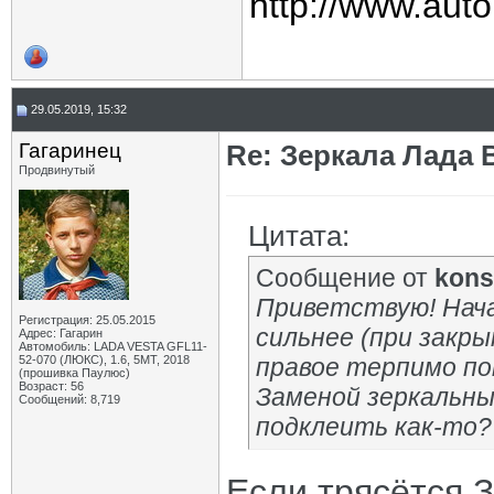
http://www.auto
29.05.2019, 15:32
Гагаринец
Re: Зеркала Лада 
Продвинутый
Цитата:
Сообщение от
kons
Приветствую! Нача
Регистрация: 25.05.2015
сильнее (при закры
Адрес: Гагарин
Автомобиль: LADA VESTA GFL11-
52-070 (ЛЮКС), 1.6, 5МТ, 2018
правое терпимо по
(прошивка Паулюс)
Возраст: 56
Заменой зеркальн
Сообщений: 8,719
подклеить как-то?
Если трясётся З