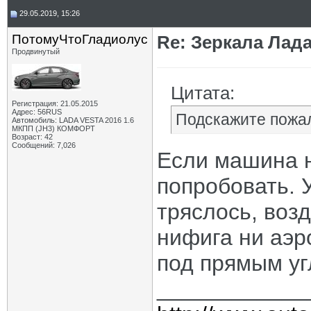
29.05.2019, 15:26
ПотомуЧтоГладиолус
Re: Зеркала Лада
Продвинутый
Цитата:
Регистрация: 21.05.2015
Адрес: 56RUS
Подскажите пожал
Автомобиль: LADA VESTA 2016 1.6
МКПП (JH3) КОМФОРТ
Возраст: 42
Сообщений: 7,026
Если машина н
попробовать. 
тряслось, возд
нифига ни аэр
под прямым у
____________