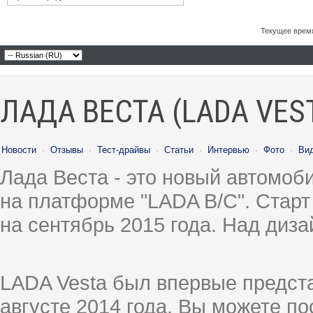
Текущее врем
ЛАДА ВЕСТА (LADA VES
Новости
·
Отзывы
·
Тест-драйвы
·
Статьи
·
Интервью
·
Фото
·
Ви
Лада Веста - это новый автомо
на платформе "LADA B/C". Старт
на сентябрь 2015 года. Над диз
LADA Vesta был впервые предст
августе 2014 года, Вы можете п