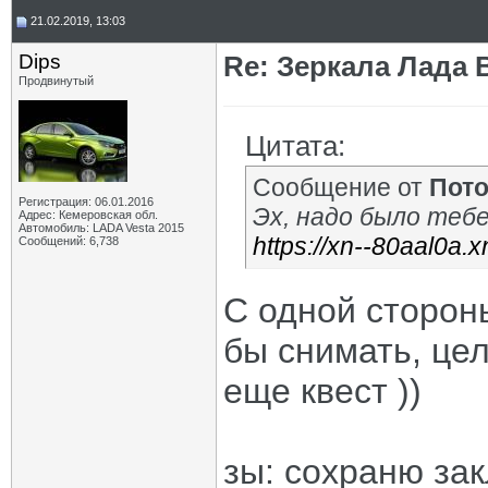
21.02.2019, 13:03
Dips
Re: Зеркала Лада 
Продвинутый
Цитата:
Сообщение от
Пот
Регистрация: 06.01.2016
Эх, надо было теб
Адрес: Кемеровская обл.
Автомобиль: LADA Vesta 2015
https://xn--80aal0a.
Сообщений: 6,738
С одной стороны
бы снимать, це
еще квест ))
зы: сохраню зак