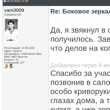
25.10.2019, 21:09
vam3009
Re: Боковое зерка
Продвинутый
Да, я звякнул в 
получилось. Зав
что делов на ко
Регистрация: 22.09.2016
Адрес: Калуга
Автомобиль: LADA Vesta Люкс
ММС МКП Криптон
Возраст: 51
Сообщений: 227
Добавлено через 4 м
Спасибо за уча
позвонив в сало
особо криворуки
глазах дома, а т
купил, а уже з