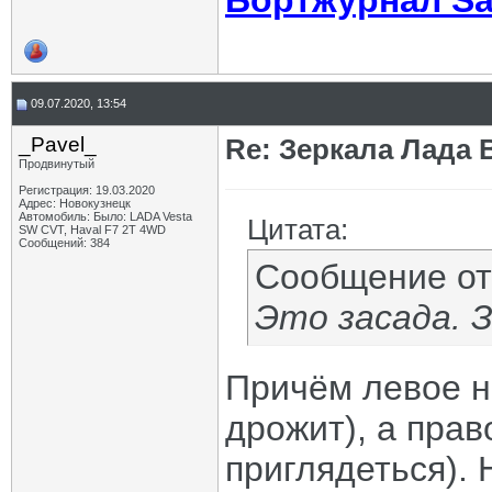
Бортжурнал Sa
09.07.2020, 13:54
_Pavel_
Re: Зеркала Лада 
Продвинутый
Регистрация: 19.03.2020
Адрес: Новокузнецк
Автомобиль: Было: LADA Vesta
Цитата:
SW CVT, Haval F7 2T 4WD
Сообщений: 384
Сообщение о
Это засада. 
Причём левое н
дрожит), а прав
приглядеться). 