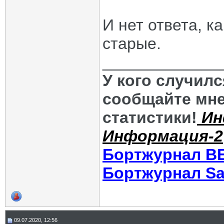
И нет ответа, к
старые.
_____________
У кого случил
сообщайте мне
статистики!
Ин
Информация-2
Бортжурнал В
Бортжурнал Sa
09.07.2020, 12:56