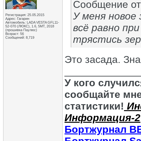
Сообщение о
У меня новое 
Регистрация: 25.05.2015
Адрес: Гагарин
Автомобиль: LADA VESTA GFL11-
всё равно пр
52-070 (ЛЮКС), 1.6, 5МТ, 2018
(прошивка Паулюс)
Возраст: 56
трястись зер
Сообщений: 8,719
Это засада. Зна
_____________
У кого случил
сообщайте мне
статистики!
Ин
Информация-2
Бортжурнал В