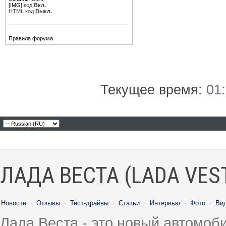
[IMG]
код
Вкл.
HTML код
Выкл.
Правила форума
Текущее время:
01
ЛАДА ВЕСТА (LADA VES
Новости
·
Отзывы
·
Тест-драйвы
·
Статьи
·
Интервью
·
Фото
·
Ви
Лада Веста - это новый автомо