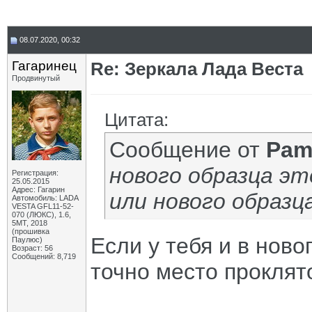
08.07.2020, 00:32
Гагаринец
Re: Зеркала Лада Веста
Продвинутый
Цитата:
Сообщение от
Pam
нового образца эт
Регистрация:
25.05.2015
Адрес: Гагарин
или нового образц
Автомобиль: LADA
VESTA GFL11-52-
070 (ЛЮКС), 1.6,
5МТ, 2018
(прошивка
Если у тебя и в ново
Паулюс)
Возраст: 56
Сообщений: 8,719
точно место проклят