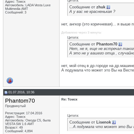
Цитата:
Адрес: Томск
Автомобиль: LADA Vesta Luxe
Сообщение от
zhuk
Multimedia АМТ
А у вас не красненькая ?
Сообщений: 3
нет, ангкор (это коричневая)... я выше п
Добавлено через 3 минуты
Цитата:
Сообщение от
Phantom70
Нет, не я, еще не встречал таког
А это не у вашего отца , случайно
нет, мой отец в др.городе на др.машине 
А подумала что может это Вы на Весте 
01.07.2016, 10:36
Phantom70
Re: Томск
Продвинутый
Регистрация: 17.04.2016
Цитата:
Адрес: Томск
Автомобиль: Омода С5, была
Сообщение от
Lisenok
VESTA SW 1.6 АМТ
...А подумала что может это Вы н
Возраст: 49
Сообщений: 4,894