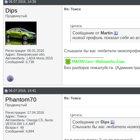
06.07.2016, 14:39
Dips
Re: Томск
Продвинутый
Цитата:
Сообщение от
Martin
низкий профиль показал себя во в
Слышали бы вас любители низкопрофиль
Регистрация: 06.01.2016
Адрес: Кемеровская обл.
__________________
Автомобиль: LADA Vesta 2015
МКПП Luxe Multimedia Lime
Сообщений: 6,738
Без разборок пожалуйста. (Администра
06.07.2016, 14:41
Phantom70
Re: Томск
Продвинутый
Регистрация: 17.04.2016
Цитата:
Адрес: Томск
Автомобиль: Омода С5, была
Сообщение от
Dips
VESTA SW 1.6 АМТ
Слышали бы вас любители низкопр
Возраст: 49
Сообщений: 4,894
да я догадываюсь)) не по пацански)