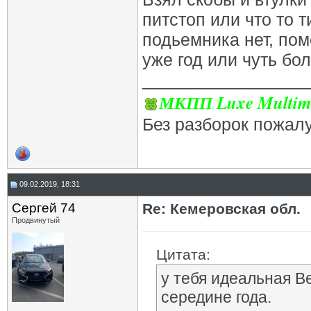
питстоп или что то т
подьемника нет, пом
уже год или чуть бо
_________________
МКПП Luxe Multim
Без разборок пожал
09.02.2019, 18:31
Сергей 74
Re: Кемеровская обл.
Продвинутый
Цитата:
у тебя идеальная В
середине года.