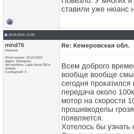
Повезло. У многих и 
ставили уже нюанс н
18.03.2019, 13:39
mind76
Re: Кемеровская обл.
Новичок
Регистрация: 18.03.2019
Адрес: Кемерово
Всем доброго времен
Автомобиль: Lada Vesta SW в
планах
Сообщений: 4
вообще вообще смыс
сегодня прокатился 
передача около 100к
мотор на скорости 10
прошивкоделы грозя
появляется.
Хотелось бы узнать 