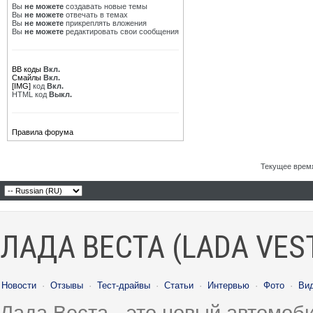
Вы
не можете
создавать новые темы
Вы
не можете
отвечать в темах
Вы
не можете
прикреплять вложения
Вы
не можете
редактировать свои сообщения
BB коды
Вкл.
Смайлы
Вкл.
[IMG]
код
Вкл.
HTML код
Выкл.
Правила форума
Текущее врем
ЛАДА ВЕСТА (LADA VES
Новости
·
Отзывы
·
Тест-драйвы
·
Статьи
·
Интервью
·
Фото
·
Ви
Лада Веста - это новый автомо