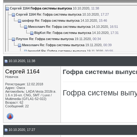
Сергей 1164
Гофра системы выпуска
10.10.2020,
11:38
Сергей 1164
Re: Гофра системы выпуска
10.10.2020,
17:27
шофер
Re: Гофра системы выпуска
14.10.2020,
15:46
Миколаич
Re: Гофра системы выпуска
14.10.2020,
16:51
BigKot
Re: Гофра системы выпуска
14.10.2020,
17:31
Плутон
Re: Гофра системы выпуска
19.11.2020,
00:34
Миколаич
Re: Гофра системы выпуска
19.11.2020,
00:39
leopold
Re: Гофра системы выпуска
19.11.2020,
00:55
Миколаич
Re: Гофра системы выпуска
19.11.2020,
00:59
10.10.2020, 11:38
leopold
Re: Гофра системы выпуска
19.11.2020,
01:13
rvs63
Re: Гофра системы выпуска
19.11.2020,
14:48
Сергей 1164
Гофра системы выпус
Дополнительные ответы в подтемах
Новичок
Дополнительные ответы в подтемах
Регистрация: 12.02.2018
katran
Re: Гофра системы выпуска
19.11.2020,
18:44
Адрес: Омск
Гофра системы вып
Автомобиль: LADA Vesta 2018г.в.
Плутон
Re: Гофра системы выпуска
19.11.2020,
08:07
1.6 л 16-кл. CNG, 5МТ / Luxe /
Multimedia (GFLA1-52-022)
Миколаич
Re: Гофра системы выпуска
19.11.2020,
12:12
Возраст: 62
Александр78
Re: Гофра системы выпуска
19.11.2020,
15:21
Сообщений: 22
Артём440
Re: Гофра системы выпуска
19.11.2020,
15:22
BigKot
Re: Гофра системы выпуска
19.11.2020,
15:38
Andrey96
Re: Гофра системы выпуска
29.11.2020,
18:31
10.10.2020, 17:27
Петрович31
Re: Гофра системы выпуска
31.03.2021,
17:59
TOSJ
Re: Гофра системы выпуска
31.03.2021,
18:25