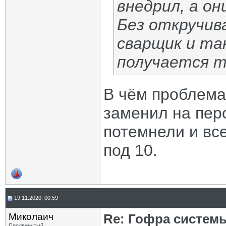
внедрил, а он
Без откручива
сварщик и так
получается т
В чём проблема
заменил на перс
потемнели и все
под 10.
19.11.2020, 00:59
Миколаич
Re: Гофра систем
Продвинутый