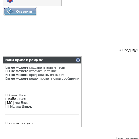
«
Предыдущ
Ваши права в разделе
Вы
не можете
создавать новые темы
Вы
не можете
отвечать в темах
Вы
не можете
прикреплять вложения
Вы
не можете
редактировать свои сообщения
BB коды
Вкл.
Смайлы
Вкл.
[IMG]
код
Вкл.
HTML код
Выкл.
Правила форума
Текущее врем