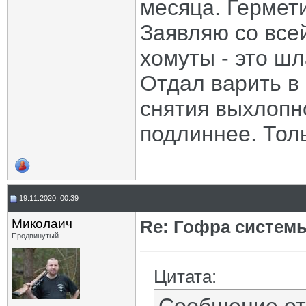
месяца. Гермет
Заявляю со все
хомуты - это шл
Отдал варить в 
снятия выхлопн
подлиннее. Толь
19.11.2020, 00:39
Миколаич
Re: Гофра систем
Продвинутый
Цитата: