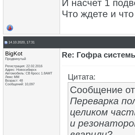
И насчет 1 под
Что ждете и что
14.10.2020, 17:31
BigKot
Re: Гофра систем
Продвинутый
Регистрация: 22.02.2016
Адрес: Новосибирск
Автомобиль: СВ Кросс 1.8АМТ
Цитата:
Люкс ММ
Возраст: 48
Сообщений: 10,097
Сообщение о
Переварка по
целиком част
и резонатором
вварили?