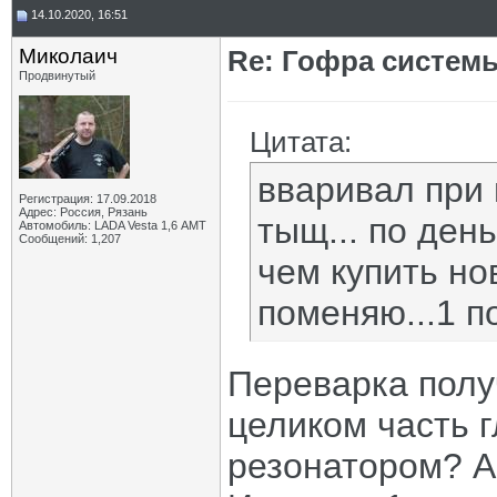
14.10.2020, 16:51
Миколаич
Re: Гофра систем
Продвинутый
Цитата:
вваривал при 
Регистрация: 17.09.2018
Адрес: Россия, Рязань
тыщ... по ден
Автомобиль: LADA Vesta 1,6 АМТ
Сообщений: 1,207
чем купить но
поменяю...1 по
Переварка полу
целиком часть г
резонатором? А