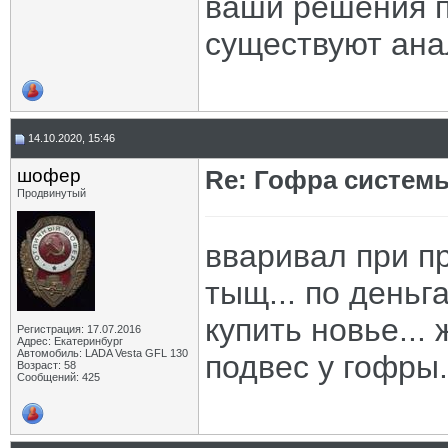
ваши решения п
существуют анал
14.10.2020, 15:46
шофер
Re: Гофра систем
Продвинутый
вваривал при пр
тыщ... по день
купить новье...
Регистрация: 17.07.2016
Адрес: Екатеринбург
Автомобиль: LADA Vesta GFL 130
подвес у гофры..
Возраст: 58
Сообщений: 425