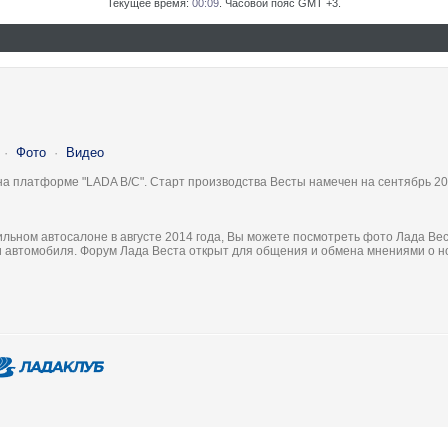
Текущее время:
00:09
. Часовой пояс GMT +3.
·
Фото
·
Видео
на платформе "LADA B/C". Старт производства Весты намечен на сентябрь 20
льном автосалоне в августе 2014 года, Вы можете посмотреть фото Лада Вес
ки автомобиля. Форум Лада Веста открыт для общения и обмена мнениями о 