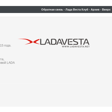
Обратная связь
-
Лада Веста Клуб
-
Архив
-
Вверх
15 года.
та,
новой LADA