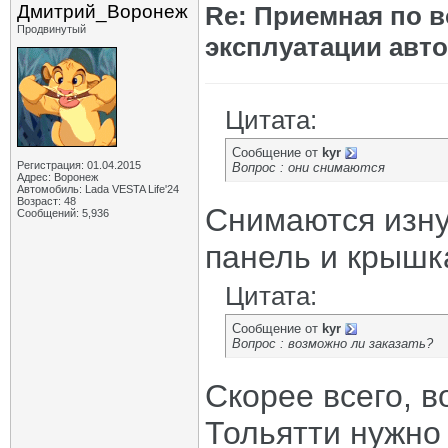
Дмитрий_Воронеж
Re: Приемная по в
Продвинутый
эксплуатации авт
Цитата:
Сообщение от
kyr
Регистрация: 01.04.2015
Вопрос : они снимаются
Адрес: Воронеж
Автомобиль: Lada VESTA Life'24
Возраст: 48
Снимаются изну
Сообщений: 5,936
панель и крышк
Цитата:
Сообщение от
kyr
Вопрос : возможно ли заказать?
Скорее всего, в
Тольятти нужно 