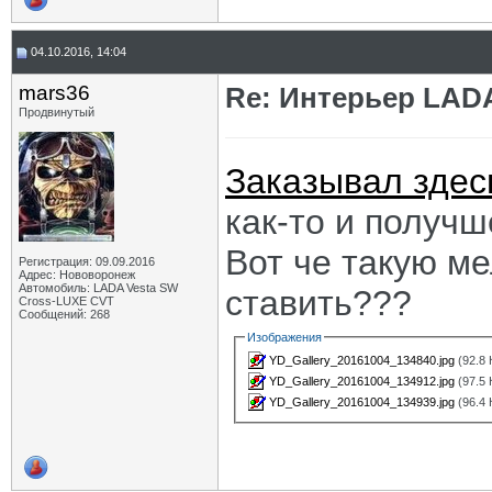
04.10.2016, 14:04
mars36
Re: Интерьер LADA
Продвинутый
Заказывал здес
как-то и получш
Вот че такую ме
Регистрация: 09.09.2016
Адрес: Нововоронеж
Автомобиль: LADA Vesta SW
ставить???
Cross-LUXE CVT
Сообщений: 268
Изображения
YD_Gallery_20161004_134840.jpg
(92.8 
YD_Gallery_20161004_134912.jpg
(97.5 
YD_Gallery_20161004_134939.jpg
(96.4 