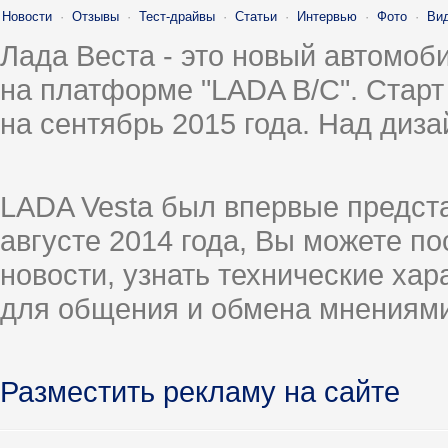
Новости
·
Отзывы
·
Тест-драйвы
·
Статьи
·
Интервью
·
Фото
·
Ви
Лада Веста - это новый автомо
на платформе "LADA B/C". Старт
на сентябрь 2015 года. Над диз
LADA Vesta был впервые предст
августе 2014 года, Вы можете п
новости, узнать технические ха
для общения и обмена мнениями
Разместить рекламу на сайте