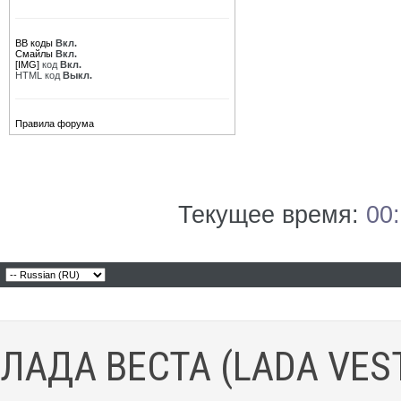
BB коды
Вкл.
Смайлы
Вкл.
[IMG]
код
Вкл.
HTML код
Выкл.
Правила форума
Текущее время:
00
ЛАДА ВЕСТА (LADA VES