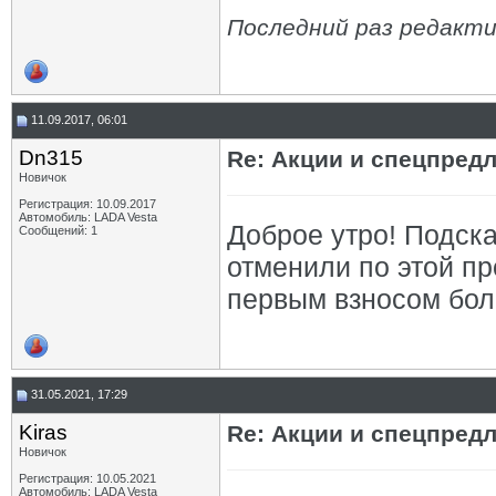
Последний раз редакт
11.09.2017, 06:01
Dn315
Re: Акции и спецпре
Новичок
Регистрация: 10.09.2017
Автомобиль: LADA Vesta
Доброе утро! Подск
Сообщений: 1
отменили по этой пр
первым взносом бол
31.05.2021, 17:29
Kiras
Re: Акции и спецпре
Новичок
Регистрация: 10.05.2021
Автомобиль: LADA Vesta