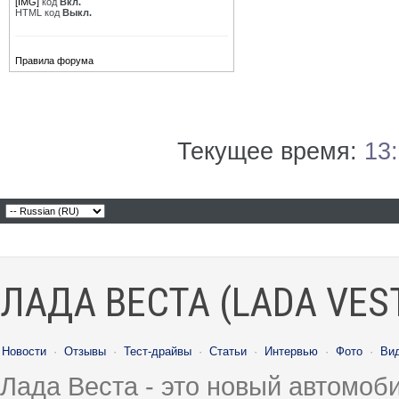
[IMG]
код
Вкл.
HTML код
Выкл.
Правила форума
Текущее время:
13
ЛАДА ВЕСТА (LADA VES
Новости
·
Отзывы
·
Тест-драйвы
·
Статьи
·
Интервью
·
Фото
·
Ви
Лада Веста - это новый автомо