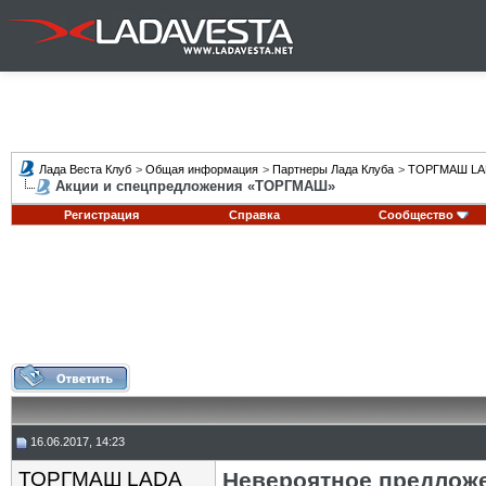
Лада Веста Клуб
>
Общая информация
>
Партнеры Лада Клуба
>
ТОРГМАШ LA
Акции и спецпредложения «ТОРГМАШ»
Регистрация
Справка
Сообщество
16.06.2017, 14:23
ТОРГМАШ LADA
Невероятное предложе