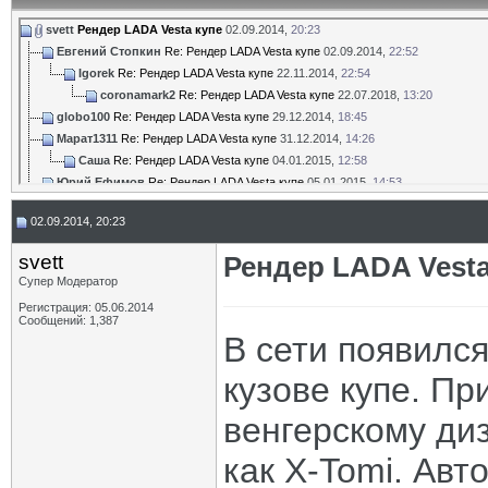
svett
Рендер LADA Vesta купе
02.09.2014,
20:23
Евгений Стопкин
Re: Рендер LADA Vesta купе
02.09.2014,
22:52
Igorek
Re: Рендер LADA Vesta купе
22.11.2014,
22:54
coronamark2
Re: Рендер LADA Vesta купе
22.07.2018,
13:20
globo100
Re: Рендер LADA Vesta купе
29.12.2014,
18:45
Марат1311
Re: Рендер LADA Vesta купе
31.12.2014,
14:26
Саша
Re: Рендер LADA Vesta купе
04.01.2015,
12:58
Юрий Ефимов
Re: Рендер LADA Vesta купе
05.01.2015,
14:53
globo100
Re: Рендер LADA Vesta купе
02.07.2015,
18:08
02.09.2014, 20:23
globo100
Re: Рендер LADA Vesta купе
13.06.2016,
14:09
Дмитрий_Воронеж
Re: Рендер LADA Vesta купе
13.06.2016,
14:15
svett
Рендер LADA Vesta
sergey-78
Re: Рендер LADA Vesta купе
13.06.2016,
21:43
Супер Модератор
Danila96
Re: Рендер LADA Vesta купе
14.06.2016,
10:29
Регистрация: 05.06.2014
globo100
Re: Рендер LADA Vesta купе
17.09.2016,
20:31
Сообщений: 1,387
Danila96
Re: Рендер LADA Vesta купе
18.09.2016,
02:06
В сети появилс
serg100orel
Re: Рендер LADA Vesta купе
18.09.2016,
08:44
кузове купе. П
Dar
Re: Рендер LADA Vesta купе
23.09.2016,
21:19
Chin
Re: Рендер LADA Vesta купе
23.09.2016,
21:33
венгерскому ди
globo100
Re: Рендер LADA Vesta купе
24.09.2016,
10:51
Oleg08
Re: Рендер LADA Vesta купе
24.09.2016,
15:13
как X-Tomi. Авт
German_86rus
Re: Рендер LADA Vesta купе
14.10.2016,
12:45
globo100
Re: Рендер LADA Vesta купе
10.11.2017,
17:07