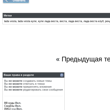
Метки
lada vesta
,
lada vesta купе
,
купе лада веста
,
веста
,
лада веста
,
лада веста клуб
,
рен
«
Предыдущая т
Ваши права в разделе
Вы
не можете
создавать новые темы
Вы
не можете
отвечать в темах
Вы
не можете
прикреплять вложения
Вы
не можете
редактировать свои сообщения
BB коды
Вкл.
Смайлы
Вкл.
[IMG]
код
Вкл.