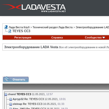
Лада Веста Клуб
>
Технический раздел Лада Веста
>
Электрооборудование LAD
TEYES CC3
Регистрация
Справка
Сообщество
Электрооборудование LADA Vesta
Все об электрооборудовании в новой Л
chand
TEYES CC3
11.05.2021,
12:57
Артур32
Re: TEYES CC3
12.05.2021,
13:01
oleinap
Re: TEYES CC3
16.05.2021,
01:33
Alex_1963
Re: TEYES CC3
16.05.2021,
19:23