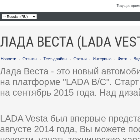
Текущее врем
ЛАДА ВЕСТА (LADA VES
Новости
·
Отзывы
·
Тест-драйвы
·
Статьи
·
Интервью
·
Фото
·
Ви
Лада Веста - это новый автомо
на платформе "LADA B/C". Старт
на сентябрь 2015 года. Над диз
LADA Vesta был впервые предст
августе 2014 года, Вы можете п
новости, узнать технические ха