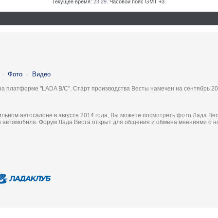
Текущее время:
23:29
. Часовой пояс GMT +3.
·
Фото
·
Видео
на платформе "LADA B/C". Старт производства Весты намечен на сентябрь 20
льном автосалоне в августе 2014 года, Вы можете посмотреть фото Лада Вес
ки автомобиля. Форум Лада Веста открыт для общения и обмена мнениями о 