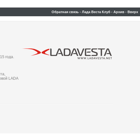
Обратная связь
-
Лада Веста Клуб
-
Архив
-
Вверх
15 года.
та,
новой LADA