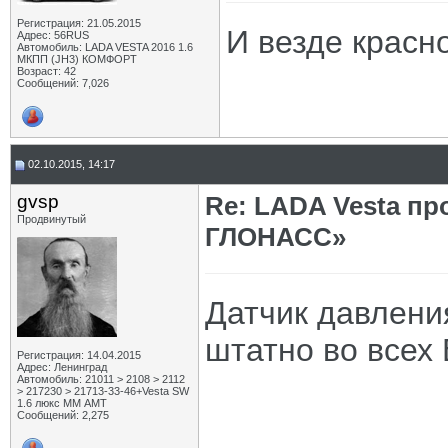
Регистрация: 21.05.2015
И везде красн
Адрес: 56RUS
Автомобиль: LADA VESTA 2016 1.6
МКПП (JH3) КОМФОРТ
Возраст: 42
Сообщений: 7,026
02.10.2015, 14:17
gvsp
Re: LADA Vesta пр
Продвинутый
ГЛОНАСС»
Датчик давлени
штатно во всех 
Регистрация: 14.04.2015
Адрес: Ленинград
Автомобиль: 21011 > 2108 > 2112
> 217230 > 21713-33-46+Vesta SW
1.6 люкс ММ АМТ
Сообщений: 2,275