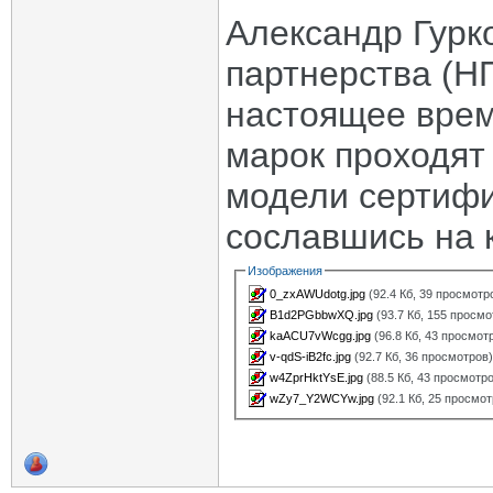
Александр Гурк
партнерства (Н
настоящее врем
марок проходят
модели сертифи
сославшись на 
Изображения
0_zxAWUdotg.jpg
(92.4 Кб, 39 просмотр
B1d2PGbbwXQ.jpg
(93.7 Кб, 155 просмо
kaACU7vWcgg.jpg
(96.8 Кб, 43 просмот
v-qdS-iB2fc.jpg
(92.7 Кб, 36 просмотров
w4ZprHktYsE.jpg
(88.5 Кб, 43 просмотр
wZy7_Y2WCYw.jpg
(92.1 Кб, 25 просмот