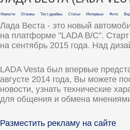
Новости
·
Отзывы
·
Тест-драйвы
·
Статьи
·
Интервью
·
Фото
·
Ви
Лада Веста - это новый автомо
на платформе "LADA B/C". Старт
на сентябрь 2015 года. Над диз
LADA Vesta был впервые предст
августе 2014 года, Вы можете п
новости, узнать технические ха
для общения и обмена мнениями
Разместить рекламу на сайте