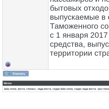
бытовых отходо
выпускаемые в 
Таможенного со
с 1 января 201
средства, выпу
территории стр
Метки
lada vesta
,
веста
,
глонасс
,
лада веста
,
седан lada vesta
,
седан лада веста
,
эра-глон