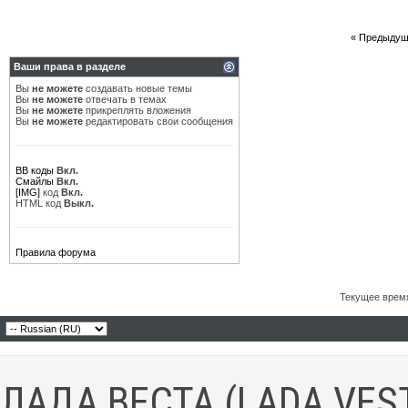
«
Предыдущ
Ваши права в разделе
Вы
не можете
создавать новые темы
Вы
не можете
отвечать в темах
Вы
не можете
прикреплять вложения
Вы
не можете
редактировать свои сообщения
BB коды
Вкл.
Смайлы
Вкл.
[IMG]
код
Вкл.
HTML код
Выкл.
Правила форума
Текущее врем
ЛАДА ВЕСТА (LADA VES