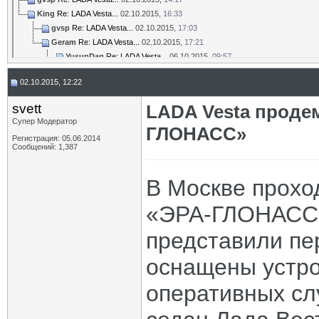
King
Re: LADA Vesta...
02.10.2015,
16:33
gvsp
Re: LADA Vesta...
02.10.2015,
17:03
Geram
Re: LADA Vesta...
02.10.2015,
17:21
YusupDag
Re: LADA Vesta...
06.10.2015,
09:57
Geram
Re: LADA Vesta...
06.10.2015,
10:56
02.10.2015, 12:22
svett
LADA Vesta проде
Супер Модератор
ГЛОНАСС»
Регистрация: 05.06.2014
Сообщений: 1,387
В Москве прохо
«ЭРА-ГЛОНАСС»
представили пе
оснащены устро
оперативных сл