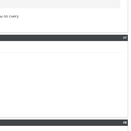
ы по снегу.
#
7
.
#
8