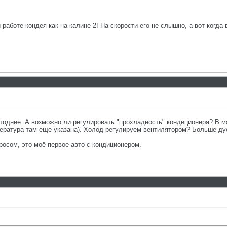
работе кондея как на калине 2! На скорости его не слышно, а вот когда 
холоднее. А возможно ли регулировать "прохладность" кондиционера? В 
ература там еще указана). Холод регулируем вентилятором? Больше дует
росом, это моё первое авто с кондиционером.