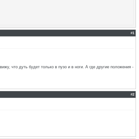
#
1
ижу, что дуть будет только в пузо и в ноги. А где другие положения -
#
2