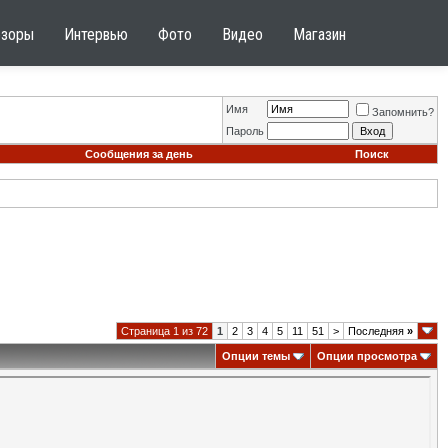
бзоры
Интервью
Фото
Видео
Магазин
Имя
Запомнить?
Пароль
Сообщения за день
Поиск
Страница 1 из 72
1
2
3
4
5
11
51
>
Последняя
»
Опции темы
Опции просмотра