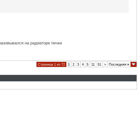
разовывался на радиаторе печки
Страница 1 из 72
1
2
3
4
5
11
51
>
Последняя
»