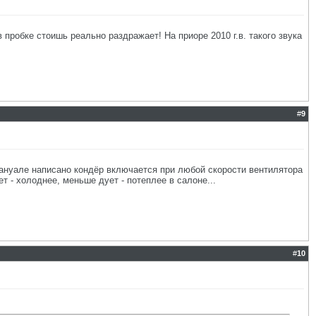
в пробке стоишь реально раздражает! На приоре 2010 г.в. такого звука
#
9
мануале написано кондёр включается при любой скорости вентилятора
 - холоднее, меньше дует - потеплее в салоне...
#
10