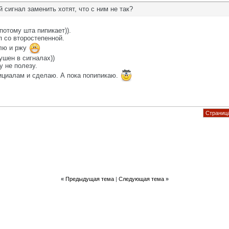
 сигнал заменить хотят, что с ним не так?
потому шта пипикает)).
п со второстепенной.
алю и ржу
ушен в сигналах))
у не полезу.
ициалам и сделаю. А пока попипикаю.
Страница
«
Предыдущая тема
|
Следующая тема
»