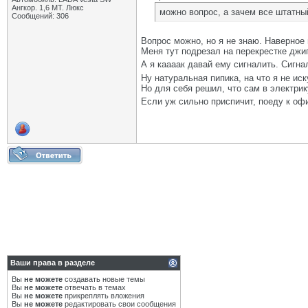
Ангкор. 1,6 MT. Люкс
можно вопрос, а зачем все штатный
Сообщений: 306
Вопрос можно, но я не знаю. Наверное 
Меня тут подрезал на перекрестке джи
А я каааак давай ему сигналить. Сигн
Ну натуральная пипика, на что я не иск
Но для себя решил, что сам в электрик
Если уж сильно приспичит, поеду к оф
Ваши права в разделе
Вы
не можете
создавать новые темы
Вы
не можете
отвечать в темах
Вы
не можете
прикреплять вложения
Вы
не можете
редактировать свои сообщения