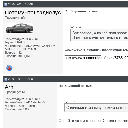
26.04.2018, 12:46
ПотомуЧтоГладиолус
Re: Звуковой сигнал
Продвинутый
Цитата:
Вот вопрос, а как её пользоват
Я вот читал-читал талмуд и та
Регистрация: 21.05.2015
Адрес: 56RUS
Автомобиль: LADA VESTA 2016 1.6
Садишься в машину, нажимаешь кно
МКПП (JH3) КОМФОРТ
Возраст: 42
__________________
Сообщений: 7,026
http://www.autometric.ru/lines/5785e2
26.04.2018, 12:50
Arh
Re: Звуковой сигнал
Продвинутый
Регистрация: 08.09.2017
Цитата:
Автомобиль: LADA Vesta SW
Ангкор. 1,6 MT. Люкс
Садишься в машину, нажимаешь кн
Сообщений: 306
Ооо. Это уже интересно! Сегодня в га