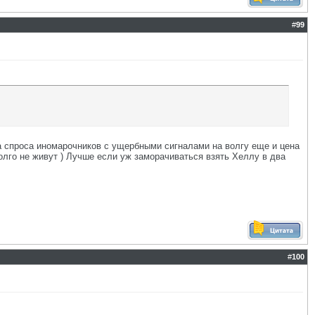
#
99
за спроса иномарочников с ущербными сигналами на волгу еще и цена
олго не живут ) Лучше если уж заморачиваться взять Хеллу в два
#
100