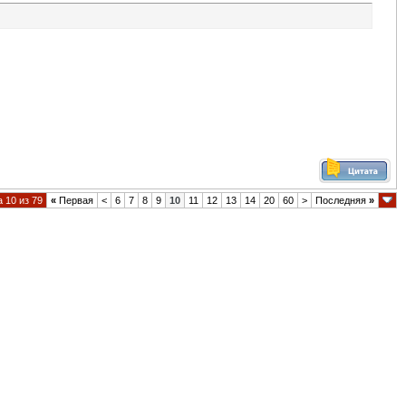
 10 из 79
«
Первая
<
6
7
8
9
10
11
12
13
14
20
60
>
Последняя
»