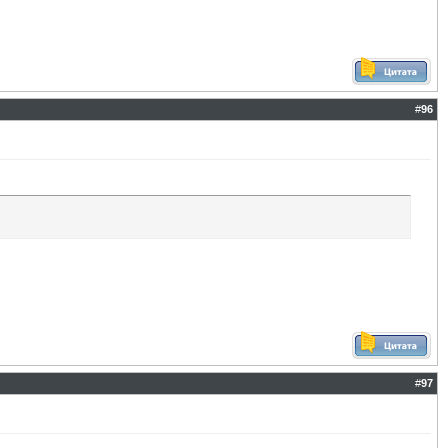
#
96
#
97