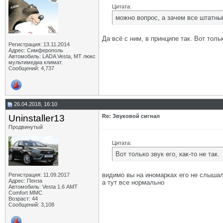
Цитата:
можно вопрос, а зачем все штатный
Да всё с ним, в принципе так. Вот только
Регистрация: 13.11.2014
Адрес: Симферополь
Автомобиль: LADA Vesta, МТ люкс
мультимедиа климат.
Сообщений: 4,737
26.04.2018, 16:10
Uninstaller13
Re: Звуковой сигнал
Продвинутый
Цитата:
Вот только звук его, как-то не так.
видимо вы на иномарках его не слышали
Регистрация: 11.09.2017
Адрес: Пенза
а тут все нормально
Автомобиль: Vesta 1.6 АМТ
Comfort MMC
Возраст: 44
Сообщений: 3,108