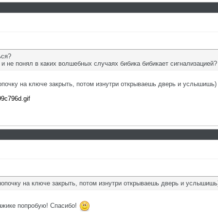
ься?
к и не понял в каких волшебных случаях бибика бибикает сигнализацией?
почку на ключе закрыть, потом изнутри открываешь дверь и услышишь)
99c796d.gif
опочку на ключе закрыть, потом изнутри открываешь дверь и услышишь
ражике попробую! Спасибо!