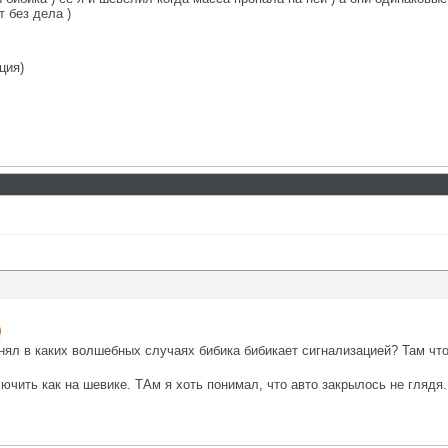
т без дела )
ция)
онял в каких волшебных случаях бибика бибикает сигнализацией? Там что
лючить как на шевике. ТАм я хоть понимал, что авто закрылось не гляд