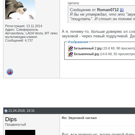
Цитата:
Сообщение от
Roman0712
Я бы не утверждал, что это "звук
"пощупать". И стоит он точнее 
Регистрация: 13.11.2014
Адрес: Симферополь
А я, почему-то, больше доверяю эл.схе
Автомобиль: LADA Vesta, МТ люкс
звуковой - через левый подрулевой. Д
мультимедиа климат.
Сообщений: 4,737
Изображения
Безымянный 2.jpg
(15.6 Кб, 98 просмот
Безымянный.jpg
(14.6 Кб, 92 просмотро
21.04.2018, 19:31
Dips
Re: Звуковой сигнал
Продвинутый
Вот, все правильно, возле правой фары