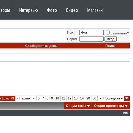
бзоры
Интервью
Фото
Видео
Магазин
Имя
Запомнить?
Пароль
Сообщения за день
Поиск
 10 из 79
«
Первая
<
6
7
8
9
10
11
12
13
14
20
60
>
Последняя
»
Опции темы
Опции просмотра
#
91