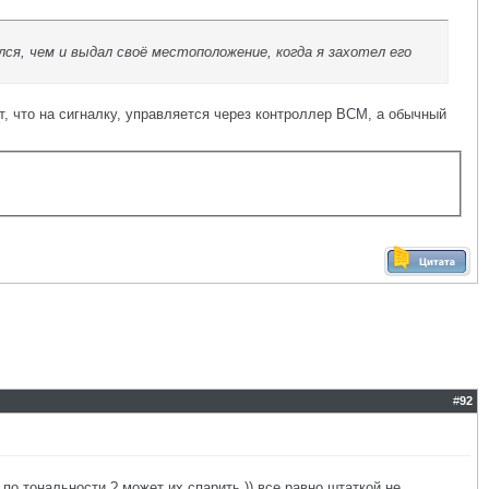
лся, чем и выдал своё местоположение, когда я захотел его
от, что на сигналку, управляется через контроллер BCM, а обычный
#
92
 по тональности ? может их спарить )) все равно штаткой не