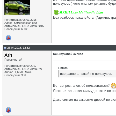
пользуюсь ) чего она там ржаветь буде
__________________
МКПП Luxe Multimedia Lime
Без разборок пожалуйста. (Администра
Регистрация: 06.01.2016
Адрес: Кемеровская обл.
Автомобиль: LADA Vesta 2015
Сообщений: 6,738
26.04.2018, 12:32
Arh
Re: Звуковой сигнал
Продвинутый
Регистрация: 08.09.2017
Цитата:
Автомобиль: LADA Vesta SW
Ангкор. 1,6 MT. Люкс
все равно штаткой не пользуюсь
Сообщений: 306
Вот вопрос, а как её пользоваться?
Я вот читал-читал талмуд и так и не п
Даже сигнал на закрытие дверей не вк