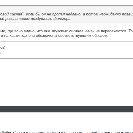
овой сигнал", если бы он не пропал недавно, а потом неожиданно появи
под резонатором воздушного фильтра.
ме, где ясно видно, что оба звуковых сигнала никак не пересекаются. Т
а и на картинках они обозначены соответствующим образом.
ров)
в)
 бибика ) ёе я и шевелил когда масса пропала на ней ) а они одинаковые