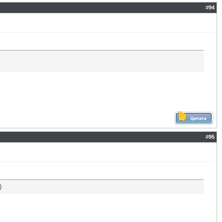
#
94
#
95
)