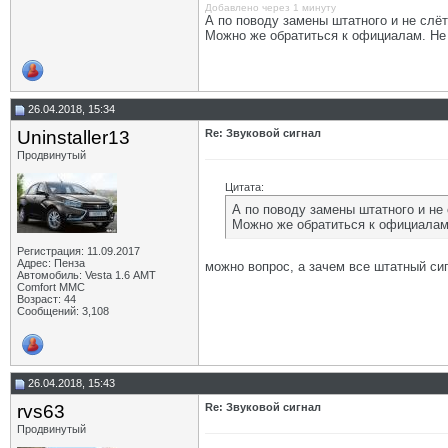
Добавлено через 1 минуту
А по поводу замены штатного и не слёт
Можно же обратиться к официалам. Не 
26.04.2018, 15:34
Uninstaller13
Re: Звуковой сигнал
Продвинутый
Цитата:
А по поводу замены штатного и не 
Можно же обратиться к официалам.
Регистрация: 11.09.2017
Адрес: Пенза
можно вопрос, а зачем все штатный сиг
Автомобиль: Vesta 1.6 АМТ
Comfort MMC
Возраст: 44
Сообщений: 3,108
26.04.2018, 15:43
rvs63
Re: Звуковой сигнал
Продвинутый