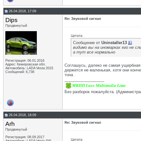
26.04.2018, 17:09
Dips
Re: Звуковой сигнал
Продвинутый
Цитата:
Сообщение от
Uninstaller13
видимо вы на иномарках его не с
а тут все нормально
Регистрация: 06.01.2016
Адрес: Кемеровская обл.
Соглашусь, далеко не самая ущербная 
Автомобиль: LADA Vesta 2015
держится не маленькая, хотя они конч
Сообщений: 6,738
тона .
__________________
МКПП Luxe Multimedia Lime
Без разборок пожалуйста. (Администра
26.04.2018, 18:09
Arh
Re: Звуковой сигнал
Продвинутый
Регистрация: 08.09.2017
Цитата:
Автомобиль: LADA Vesta SW