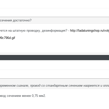
 сечения достаточно?
уется на штатную проводку, дезинформация? -
http://ladatuningshop.ru/vo
99c796d.gif
временном сигнале, провод со стандартным сечением нагреется и оп
овод сечением менее 0,75 мм2.