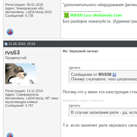
"дополнительного оборудования (релюше
Регистрация: 06.01.2016
Адрес: Кемеровская обл.
__________________
Автомобиль: LADA Vesta 2015
МКПП Luxe Multimedia Lime
Сообщений: 6,738
Без разборок пожалуйста. (Администра
21.06.2018, 15:53
rvs63
Re: Звуковой сигнал
Продвинутый
Цитата:
Сообщение от
MVA58
Почему считаете, что штатного
Регистрация: 13.11.2014
Потому,что у меня эта конструкция сто
Адрес: Симферополь
Автомобиль: LADA Vesta, МТ люкс
Добавлено через 3 минуты
мультимедиа климат.
Сообщений: 4,737
Цитата:
В случае залипания реле - да, есл
Т.е. если залипнет реле звукового сиг