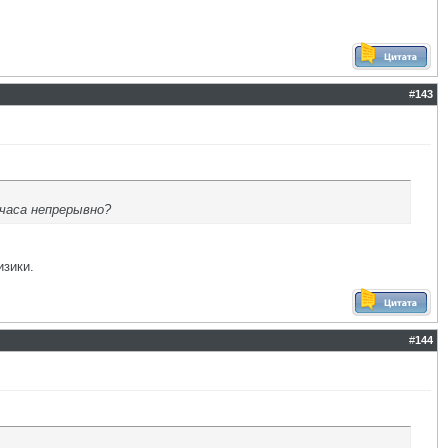
#
143
 часа непрерывно?
изики.
#
144