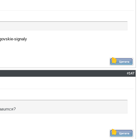
lgovskie-signaly
#
147
лавится?