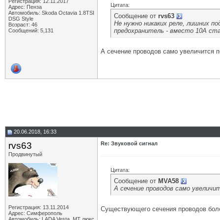
Регистрация: 12.11.2017
Цитата:
Адрес: Пенза
Автомобиль: Skoda Octavia 1.8TSI
Сообщение от
rvs63
DSG Style
Не нужно никаких реле, лишних п
Возраст: 46
предохранитель - вместо 10А ста
Сообщений: 5,131
А сечение проводов само увеличится 
20.06.2018, 16:33
rvs63
Re: Звуковой сигнал
Продвинутый
Цитата:
Сообщение от
MVA58
А сечение проводов само увеличи
Регистрация: 13.11.2014
Существующего сечения проводов более
Адрес: Симферополь
Автомобиль: LADA Vesta, МТ люкс