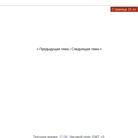
Страница 15 из 
«
Предыдущая тема
|
Следующая тема
»
Текущее время:
17:08
. Часовой пояс GMT +3.