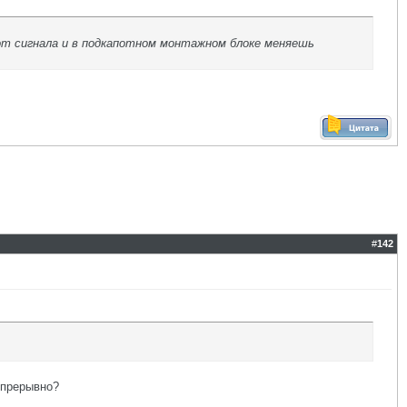
 от сигнала и в подкапотном монтажном блоке меняешь
#
142
епрерывно?