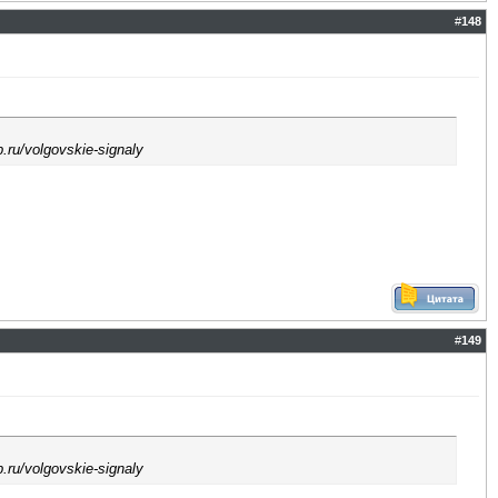
#
148
p.ru/volgovskie-signaly
#
149
p.ru/volgovskie-signaly