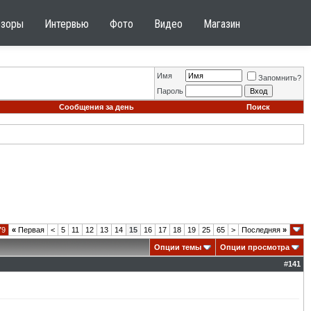
бзоры
Интервью
Фото
Видео
Магазин
Имя
Запомнить?
Пароль
Сообщения за день
Поиск
79
«
Первая
<
5
11
12
13
14
15
16
17
18
19
25
65
>
Последняя
»
Опции темы
Опции просмотра
#
141