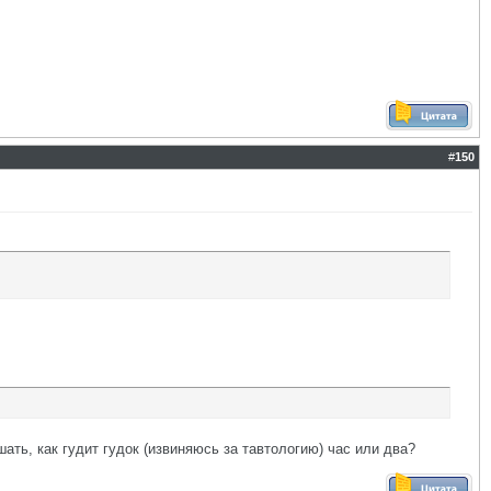
#
150
шать, как гудит гудок (извиняюсь за тавтологию) час или два?