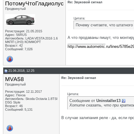
ПотомуЧтоГладиолус
Re: Звуковой сигнал
Продвинутый
Цитата:
Почему считаете, что штатного
Регистрация: 21.05.2015
Адрес: 56RUS
А что продаваны пишут, что монтир
Автомобиль: LADA VESTA 2016 1.6
__________________
МКПП (JH3) КОМФОРТ
Возраст: 42
http://www.autometric.ru/lines/5785e2
Сообщений: 7,026
21.06.2018, 12:25
MVA58
Re: Звуковой сигнал
Продвинутый
Регистрация: 12.11.2017
Цитата:
Адрес: Пенза
Автомобиль: Skoda Octavia 1.8TSI
Сообщение от
Uninstaller13
DSG Style
Хотите сказать, что при кратко
Возраст: 46
Сообщений: 5,131
В случае залипания реле - да, если пр