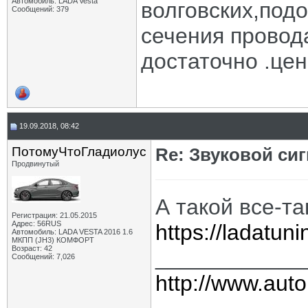
Автомобиль: LADA Vesta
волговских,подо
Сообщений: 379
сечения провод
достаточно .цен
19.09.2018, 08:42
ПотомуЧтоГладиолус
Re: Звуковой си
Продвинутый
А такой все-та
Регистрация: 21.05.2015
Адрес: 56RUS
https://ladatun
Автомобиль: LADA VESTA 2016 1.6
МКПП (JH3) КОМФОРТ
Возраст: 42
____________
Сообщений: 7,026
http://www.auto