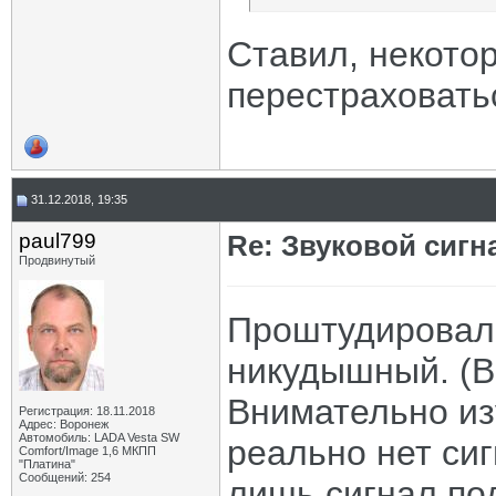
Ставил, некотор
перестраховать
31.12.2018, 19:35
paul799
Re: Звуковой сигн
Продвинутый
Проштудировал 
никудышный. (В
Внимательно из
Регистрация: 18.11.2018
Адрес: Воронеж
Автомобиль: LADA Vesta SW
реально нет си
Comfort/Image 1,6 МКПП
"Платина"
Сообщений: 254
лишь сигнал по