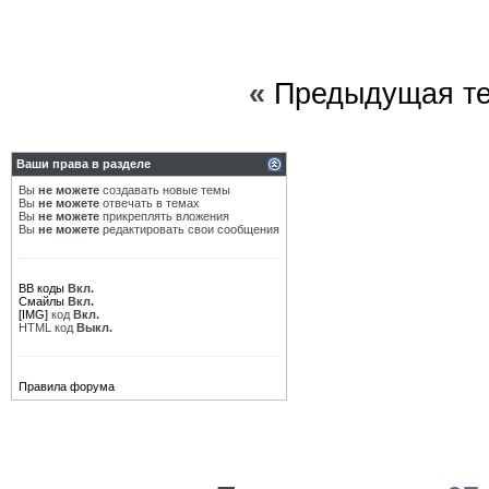
«
Предыдущая т
Ваши права в разделе
Вы
не можете
создавать новые темы
Вы
не можете
отвечать в темах
Вы
не можете
прикреплять вложения
Вы
не можете
редактировать свои сообщения
BB коды
Вкл.
Смайлы
Вкл.
[IMG]
код
Вкл.
HTML код
Выкл.
Правила форума