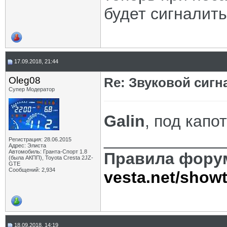
будет сигналить
17.09.2018, 21:44
Oleg08
Re: Звуковой сигн
Супер Модератор
Galin
, под капо
_____________
Регистрация: 28.06.2015
Адрес: Элиста
Автомобиль: Гранта-Спорт 1.8
Правила фору
(была АКПП), Toyota Cresta 2JZ-
GTE
Сообщений: 2,934
vesta.net/show
18.09.2018, 14:19