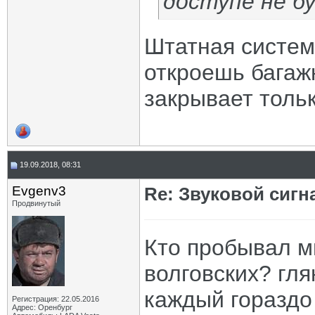
доступе не б
Штатная систем
откроешь багажн
закрывает тольк
19.09.2018, 08:31
Evgenv3
Re: Звуковой сигн
Продвинутый
Кто пробывал м
волговских? гля
каждый гораздо
Регистрация: 22.05.2016
Адрес: Оренбург