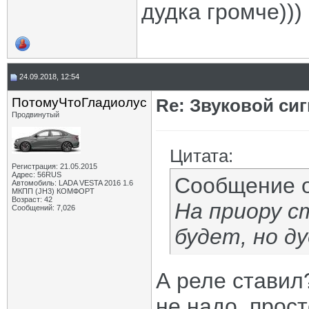
дудка громче)))
24.09.2018, 12:54
ПотомуЧтоГладиолус
Re: Звуковой си
Продвинутый
Цитата:
Регистрация: 21.05.2015
Адрес: 56RUS
Сообщение 
Автомобиль: LADA VESTA 2016 1.6
МКПП (JH3) КОМФОРТ
Возраст: 42
На приору 
Сообщений: 7,026
будет, но ду
А реле ставил
не надо, прос