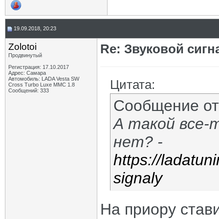
19.09.2018, 20:23
Zolotoi
Re: Звуковой сигн
Продвинутый
Регистрация: 17.10.2017
Адрес: Cамара
Автомобиль: LADA Vesta SW
Цитата:
Сross Turbo Luxe MMC 1.8
Сообщений: 333
Сообщение о
А такой все-
нет? -
https://ladatu
signaly
На приору стави