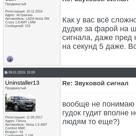
Продвинутый
Регистрация: 10.11.2016
Адрес: Астрахань
Как у вас всё сложн
Автомобиль: LADA Vesta SW
Cross 1.8 AMT LMM
Сообщений: 133
дудке за фарой на 
сигнала, даже пред 
на секунд 5 даже. В
09.01.2019, 15:08
Uninstaller13
Re: Звуковой сигнал
Продвинутый
вообще не понимаю 
гудок гудит вполне 
Регистрация: 11.09.2017
людям то еще?)
Адрес: Пенза
Автомобиль: Vesta 1.6 АМТ
Comfort MMC
Возраст: 44
Сообщений: 3,108