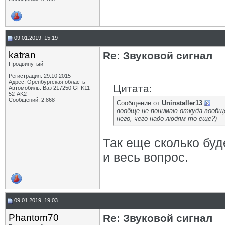
09.01.2019, 15:19
katran
Re: Звуковой сигнал
Продвинутый
Регистрация: 29.10.2015
Адрес: Оренбургская область
Цитата:
Автомобиль: Ваз 217250 GFK11-
52-AK2
Сообщений: 2,868
Сообщение от
Uninstaller13
вообще не понимаю откуда вообще
него, чего надо людям то еще?)
Так еще сколько буд
и весь вопрос.
09.01.2019, 19:03
Phantom70
Re: Звуковой сигнал