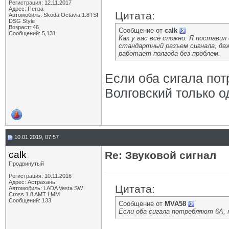
Регистрация: 12.11.2017
Адрес: Пенза
Цитата:
Автомобиль: Skoda Octavia 1.8TSI
DSG Style
Возраст: 46
Сообщение от
calk
Сообщений: 5,131
Как у вас всё сложно. Я поставил 
стандартный разъем сигнала, даже
работает полгода без проблем.
Если оба сигала пот
Волговский только о
10.01.2019, 07:57
calk
Re: Звуковой сигнал
Продвинутый
Регистрация: 10.11.2016
Адрес: Астрахань
Цитата:
Автомобиль: LADA Vesta SW
Cross 1.8 AMT LMM
Сообщений: 133
Сообщение от
MVA58
Если оба сигала потребляют 6А, 