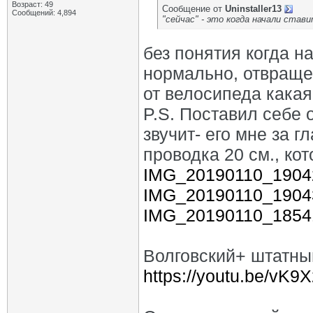
Возраст: 49
Сообщение от
Uninstaller13
Сообщений: 4,894
"сейчас" - это когда начали став
без понятия когда на
нормально, отвраще
от велосипеда какая 
P.S. Поставил себе 
звучит- его мне за гл
проводка 20 см., ко
IMG_20190110_19042
IMG_20190110_19043
IMG_20190110_18541
Волговский+ штатны
https://youtu.be/vK