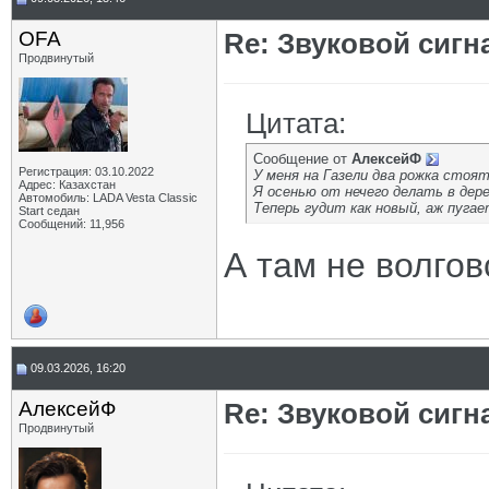
OFA
Re: Звуковой сигн
Продвинутый
Цитата:
Сообщение от
АлексейФ
Регистрация: 03.10.2022
У меня на Газели два рожка стоя
Адрес: Казахстан
Я осенью от нечего делать в дере
Автомобиль: LADA Vesta Classic
Теперь гудит как новый, аж пуга
Start седан
Сообщений: 11,956
А там не волго
09.03.2026, 16:20
АлексейФ
Re: Звуковой сигн
Продвинутый