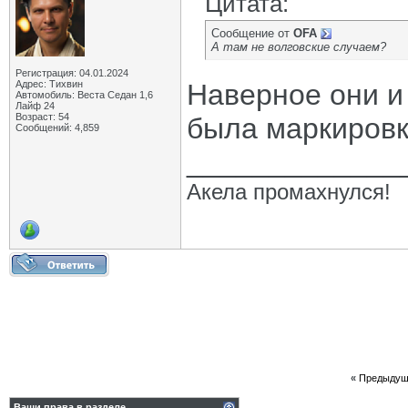
Цитата:
Сообщение от
OFA
А там не волговские случаем?
Регистрация: 04.01.2024
Адрес: Тихвин
Наверное они и е
Автомобиль: Веста Седан 1,6
Лайф 24
Возраст: 54
была маркировк
Сообщений: 4,859
_____________
Акела промахнулся!
«
Предыдущ
Ваши права в разделе