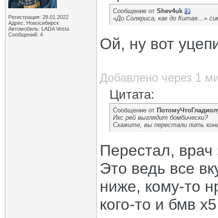
Сообщение от
Shev4uk
Регистрация: 28.01.2022
«До Соляриса, как до Китая…» с
Адрес: Новосибирск
Автомобиль: LADA Vesta
Сообщений: 4
Ой, ну вот уцеп
Добавлено через 1 м
Цитата:
Сообщение от
ПотомуЧтоГладиол
Икс рей выглядит бомбически?
Скажите, вы перестали пить кон
Перестал, врач 
Это ведь все вк
ниже, кому-то н
кого-то и бмв х