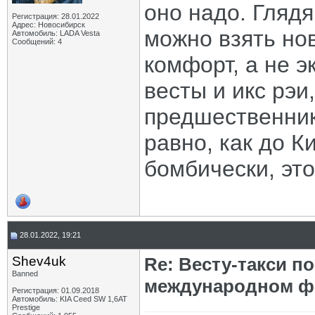
оно надо. Глядя
Регистрация: 28.01.2022
Адрес: Новосибирск
можно взять нов
Автомобиль: LADA Vesta
Сообщений: 4
комфорт, а не 
весты и икс рэи
предшественнико
равно, как до К
бомбически, это
28.01.2022, 19:21
Shev4uk
Re: Весту-такси п
Banned
международном ф
Регистрация: 01.09.2018
Автомобиль: KIA Ceed SW 1,6AT
Prestige