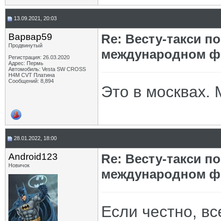
13.09.2021, 20:03
Варвар59
Re: Весту-такси п
Продвинутый
международном ф
Регистрация: 26.03.2020
Адрес: Пермь
Автомобиль: Vesta SW CROSS
H4M CVT Платина
Сообщений: 8,894
Это в москвах. 
28.01.2022, 18:00
Android123
Re: Весту-такси п
Новичок
международном ф
Если честно, вс