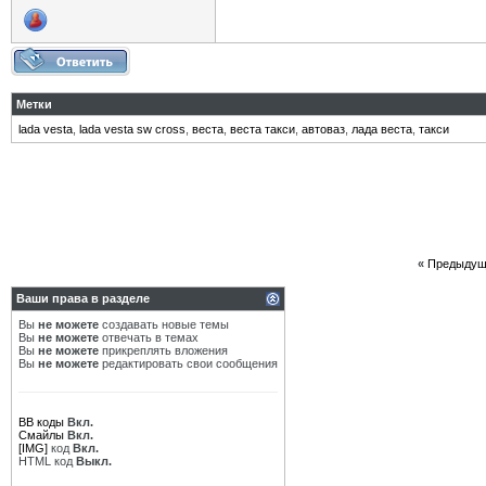
Метки
lada vesta
,
lada vesta sw cross
,
веста
,
веста такси
,
автоваз
,
лада веста
,
такси
«
Предыдущ
Ваши права в разделе
Вы
не можете
создавать новые темы
Вы
не можете
отвечать в темах
Вы
не можете
прикреплять вложения
Вы
не можете
редактировать свои сообщения
BB коды
Вкл.
Смайлы
Вкл.
[IMG]
код
Вкл.
HTML код
Выкл.