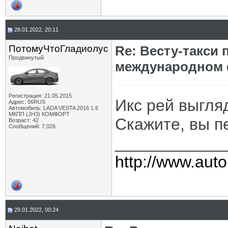
28.01.2022, 20:11
ПотомуЧтоГладиолус
Re: Весту-такси
Продвинутый
международном
Регистрация: 21.05.2015
Икс рей выгля
Адрес: 56RUS
Автомобиль: LADA VESTA 2016 1.6
МКПП (JH3) КОМФОРТ
Скажите, вы п
Возраст: 42
Сообщений: 7,026
____________
http://www.auto
29.01.2022, 00:24