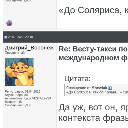
Сообщений: 1,955
«До Соляриса, 
28.01.2022, 20:10
Дмитрий_Воронеж
Re: Весту-такси п
Продвинутый
международном ф
Цитата:
Сообщение от
Shev4uk
Регистрация: 01.04.2015
«До Соляриса, как до Китая…» с
Адрес: Воронеж
Автомобиль: Lada VESTA Life'24
Возраст: 48
Да уж, вот он,
Сообщений: 5,936
контекста фразы