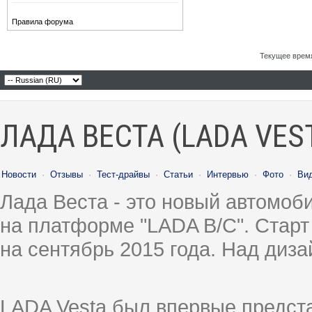
Правила форума
Текущее врем
ЛАДА ВЕСТА (LADA VES
Новости
·
Отзывы
·
Тест-драйвы
·
Статьи
·
Интервью
·
Фото
·
Ви
Лада Веста - это новый автомо
на платформе "LADA B/C". Старт
на сентябрь 2015 года. Над диз
LADA Vesta был впервые предст