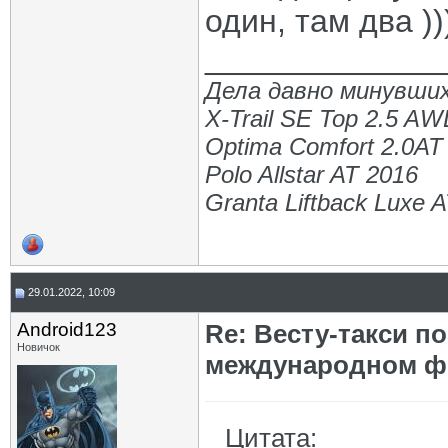
один, там два ))
_____________
Дела давно минувших
X-Trail SE Top 2.5 A
Optima Comfort 2.0AT
Polo Allstar AT 2016
Granta Liftback Luxe 
29.01.2022, 10:09
Android123
Re: Весту-такси п
Новичок
международном ф
Цитата: