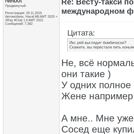
Neibot
Re: Весту-такси п
Продвинутый
международном ф
Регистрация: 29.11.2016
Автомобиль: Haval M6 AMT 2025 +
XRay #Club 1.6 AMT 2021
Сообщений: 7,382
Цитата:
Икс рей выглядит бомбически?
Скажите, вы перестали пить конья
Не, всё нормал
они такие )
У одних полное 
Жене например 
А мне.. Мне уже
Сосед еще купил