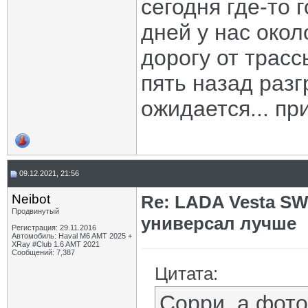
сегодня где-то 
дней у нас окол
дорогу от трас
пять назад разг
ожидается... пр
09.12.2021, 21:56
Neibot
Re: LADA Vesta SW
Продвинутый
универсал лучше
Регистрация: 29.11.2016
Автомобиль: Haval M6 AMT 2025 +
XRay #Club 1.6 AMT 2021
Сообщений: 7,387
Цитата:
Сорри, а фото