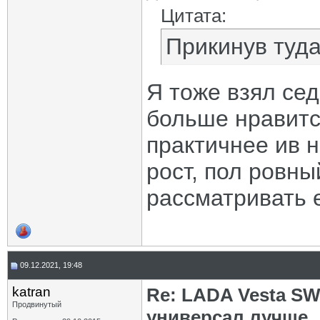
Цитата:
Прикинув туда
Я тоже взял сед
больше нравится
практичнее ив 
рост, пол ровны
рассматривать е
09.12.2021, 19:48
katran
Re: LADA Vesta SW
Продвинутый
универсал лучше