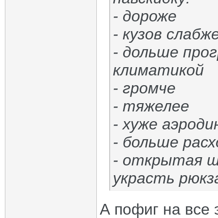
- дороже
- кузов слабж
- дольше про
климатикой
- громче
- тяжелее
- хуже аэрод
- больше расх
- открытая 
украсть рюкз
А пофиг на все