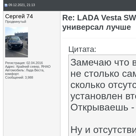
09.12.2021, 21:13
Сергей 74
Re: LADA Vesta SW
Продвинутый
универсал лучше
Цитата:
Замечаю что 
Регистрация: 02.04.2016
Адрес: Крайний север, ЯНАО
не столько са
Автомобиль: Лада Веста,
комфорт.
Сообщений: 3,988
сколько отсут
установлен вт
Открываешь - 
Ну и отсутств