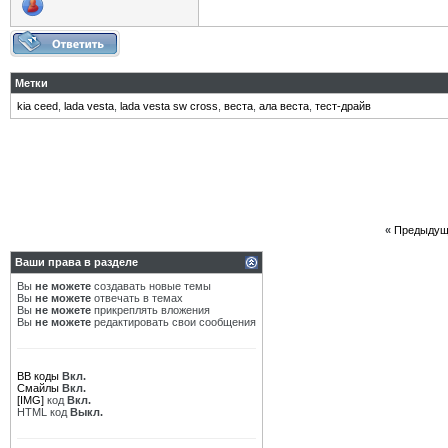
Метки
kia ceed
,
lada vesta
,
lada vesta sw cross
,
веста
,
ала веста
,
тест-драйв
«
Предыдущ
Ваши права в разделе
Вы
не можете
создавать новые темы
Вы
не можете
отвечать в темах
Вы
не можете
прикреплять вложения
Вы
не можете
редактировать свои сообщения
BB коды
Вкл.
Смайлы
Вкл.
[IMG]
код
Вкл.
HTML код
Выкл.