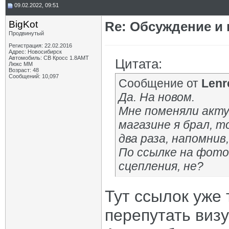
09.02.2022, 09:51
BigKot
Re: Обсуждение и
Продвинутый
Регистрация: 22.02.2016
Адрес: Новосибирск
Автомобиль: СВ Кросс 1.8АМТ
Цитата:
Люкс ММ
Возраст: 48
Сообщений: 10,097
Сообщение от
Lenr
Да. На новом.
Мне поменяли акту
магазине я брал, 
два раза, напомнив
По ссылке на фото
сцепления, не?
Тут ссылок уже 
перепутать виз