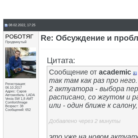
08.02.2022, 17:25
РОБОТЯГ
Re: Обсуждение и пробл
Продвинутый
Цитата:
Сообщение от
academic
так там как раз про него
Регистрация:
2 актуатора - выбора пер
06.10.2017
Адрес: Саров
Автомобиль: LADA
расписано, со жгутом и р
Vesta SW 1,8 АМТ
Comfort/Image
или - один ближе к салон
Возраст: 38
Сообщений: 652
Добавлено через 2 минуты
это уже на новом актуат