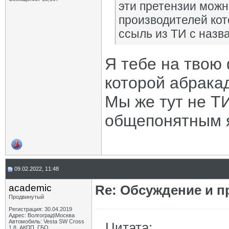
эти претензии можн
производителей ко
ссыль из ТИ с назв
Я тебе на твою
которой абракад
Мы же тут не Т
общепонятным 
09.02.2022, 11:48
academic
Re: Обсуждение и п
Продвинутый
Регистрация: 30.04.2019
Адрес: Волгоград\Москва
Автомобиль: Vesta SW Cross
Цитата:
1,8, АКПП, ГБО