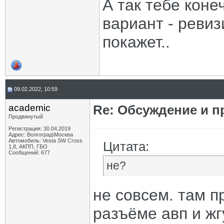
А так тебе кон
вариант - реви
покажет..
09.02.2022, 10:59
academic
Re: Обсуждение и п
Продвинутый
Регистрация: 30.04.2019
Адрес: Волгоград\Москва
Автомобиль: Vesta SW Cross
Цитата:
1,8, АКПП, ГБО
Сообщений: 677
не?
не совсем. там п
разъёме авп и жг