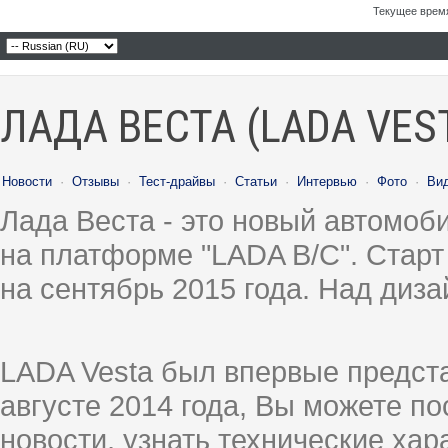
Текущее врем
ЛАДА ВЕСТА (LADA VES
Новости
·
Отзывы
·
Тест-драйвы
·
Статьи
·
Интервью
·
Фото
·
Ви
Лада Веста - это новый автомо
на платформе "LADA B/C". Старт
на сентябрь 2015 года. Над диз
LADA Vesta был впервые предст
августе 2014 года, Вы можете п
новости, узнать технические ха