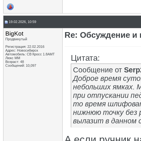
19.02.2026, 10:59
BigKot
Re: Обсуждение и
Продвинутый
Регистрация: 22.02.2016
Адрес: Новосибирск
Автомобиль: СВ Кросс 1.8АМТ
Цитата:
Люкс ММ
Возраст: 48
Сообщений: 10,097
Сообщение от
Serp
Доброе время суток
небольших ямках. М
при отпускании пе
то время шлифоват
нижнюю точку без 
вылазит в данном 
А если ручник н