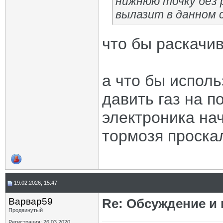
нижнюю точку без 
вылазит в данном 
что бы раскачив
а что бы испол
давить газ на п
электроника на
тормозя проска
19.02.2026, 15:47
Варвар59
Re: Обсуждение и
Продвинутый
Регистрация: 26.03.2020