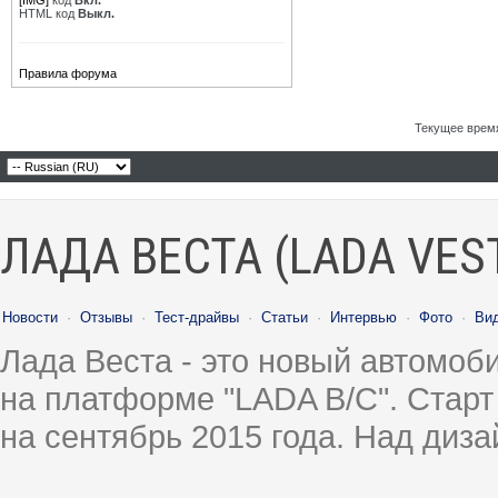
[IMG]
код
Вкл.
HTML код
Выкл.
Правила форума
Текущее врем
ЛАДА ВЕСТА (LADA VES
Новости
·
Отзывы
·
Тест-драйвы
·
Статьи
·
Интервью
·
Фото
·
Ви
Лада Веста - это новый автомо
на платформе "LADA B/C". Старт
на сентябрь 2015 года. Над диз