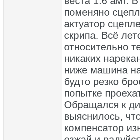
веста 1.6 амт. 
поменяно сцепл
актуатор сцепле
скрипа. Всё лет
относительно т
никаких нарека
ниже машина на
будто резко бр
попытке проехат
Обращался к ди
выяснилось, чт
компенсатор из
езжай и радуйся