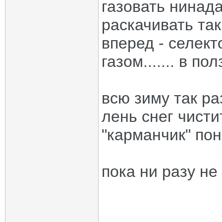
газовать нинад
раскачивать так
вперед - селект
газом....... в 
всю зиму так ра
лень снег чист
"карманчик" по
пока ни разу не