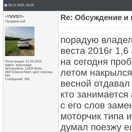
09.11.2025, 20:26
-=vvs=-
Re: Обсуждение и
Продвинутый
порадую владел
веста 2016г 1,6
на сегодня проб
Регистрация: 21.04.2016
Адрес: краснодар
Автомобиль: LADA Vesta
летом накрылся
АМТ/Classic/Start, цвет платина
691
Сообщений: 368
весной отдавал
кто занимается 
с его слов заме
моторчик типа 
думал поезжу ещ