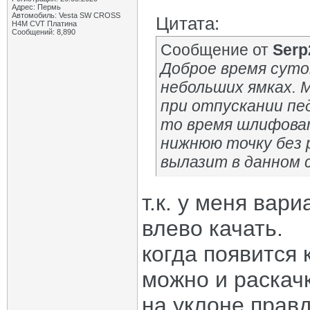
Адрес: Пермь
Автомобиль: Vesta SW CROSS
Цитата:
H4M CVT Платина
Сообщений: 8,890
Сообщение от
Serp
Доброе время суток
небольших ямках. М
при отпускании пе
то время шлифоват
нижнюю точку без 
вылазит в данном 
т.к. у меня вар
влево качать.
когда появится 
можно и раскачк
на уклоне прав