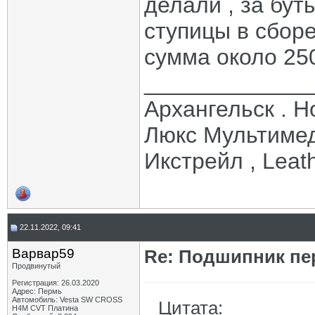
делали , за бут
ступицы в сборе
сумма около 250
_____________
Архангельск . Но
Люкс Мультимед
Икстрейл , Leath
22.11.2022, 09:41
Варвар59
Re: Подшипник пе
Продвинутый
Регистрация: 26.03.2020
Адрес: Пермь
Автомобиль: Vesta SW CROSS
Цитата:
H4M CVT Платина