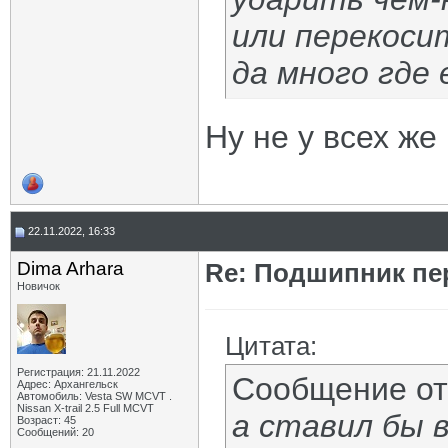
или перекосит
да много где
Ну не у всех же
22.11.2022, 16:33
Dima Arhara
Re: Подшипник пе
Новичок
Цитата:
Регистрация: 21.11.2022
Сообщение о
Адрес: Архангельск
Автомобиль: Vesta SW MCVT .
Nissan X-trail 2.5 Full MCVT
а ставил бы 
Возраст: 45
Сообщений: 20