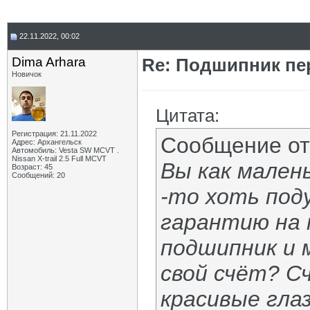
22.11.2022, 00:02
Dima Arhara
Re: Подшипник пе
Новичок
Цитата:
Регистрация: 21.11.2022
Сообщение о
Адрес: Архангельск
Автомобиль: Vesta SW MCVT .
Nissan X-trail 2.5 Full MCVT
Вы как малень
Возраст: 45
Сообщений: 20
-то хоть под
гарантию на 
подшипник и 
свой счёт? С
красивые гла