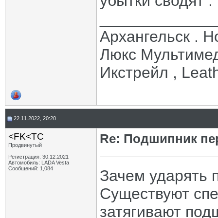
убытки сводят .
_____________
Архангельск . Но
Люкс Мультимед
Икстрейл , Leath
22.11.2022, 20:20
<FK<TC
Re: Подшипник пе
Продвинутый
Регистрация: 30.12.2021
Автомобиль: LADA Vesta
Сообщений: 1,084
Зачем ударять 
Существуют спе
затягивают подш