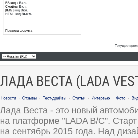
BB коды
Вкл.
Смайлы
Вкл.
[IMG]
код
Вкл.
HTML код
Выкл.
Правила форума
Текущее врем
ЛАДА ВЕСТА (LADA VES
Новости
·
Отзывы
·
Тест-драйвы
·
Статьи
·
Интервью
·
Фото
·
Ви
Лада Веста - это новый автомо
на платформе "LADA B/C". Старт
на сентябрь 2015 года. Над диз