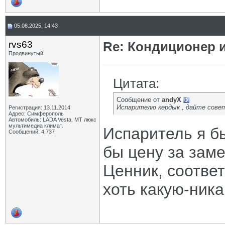
05.08.2025, 14:43
rvs63
Re: Кондиционер и
Продвинутый
Цитата:
Сообщение от
andyX
Испарителю кердык , дайте совет
Регистрация: 13.11.2014
Адрес: Симферополь
Автомобиль: LADA Vesta, МТ люкс
мультимедиа климат.
Испаритель я б
Сообщений: 4,737
бы цену за зам
Ценник, соответ
хоть какую-ника