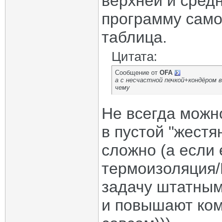
верхней и средн
программу само
таблица.
Цитата:
Сообщение от
OFA
а с несчастной печкой+кондёром 
чему
Не всегда можно
в пустой "жестя
сложно (а если 
термоизоляция
задачу штатным
и повышают ком