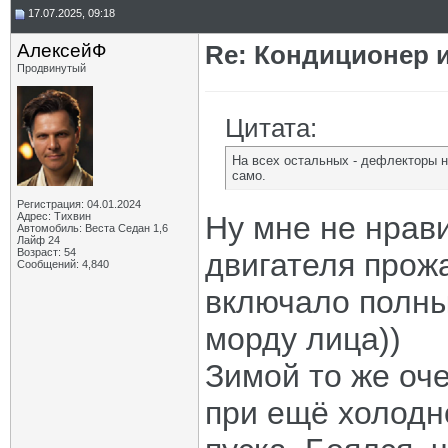
17.07.2025, 09:18
АлексейФ
Re: Кондиционер и
Продвинутый
Цитата:
На всех остальных - дефлекторы н
само.
Регистрация: 04.01.2024
Адрес: Тихвин
Ну мне не нрави
Автомобиль: Веста Седан 1,6
Лайф 24
Возраст: 54
двигателя прож
Сообщений: 4,840
включало полны
морду лица))
Зимой то же оч
при ещё холодн