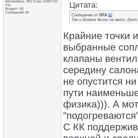
Автомобиль: ЛК2 Cross 21947-52-
Цитата:
X11
Возраст: 60
Сообщений: 65
Сообщение от
OFA
Так и должно быть на авто, дует
Крайние точки и
выбранные сопла
клапаны вентиля
середину салона
не опустится ни
пути наименьше
физика))). А м
"подогреваются"
С КК поддержив