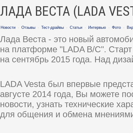
ЛАДА ВЕСТА (LADA VES
Новости
·
Отзывы
·
Тест-драйвы
·
Статьи
·
Интервью
·
Фото
·
Ви
Лада Веста - это новый автомо
на платформе "LADA B/C". Старт
на сентябрь 2015 года. Над диз
LADA Vesta был впервые предст
августе 2014 года, Вы можете п
новости, узнать технические ха
для общения и обмена мнениями