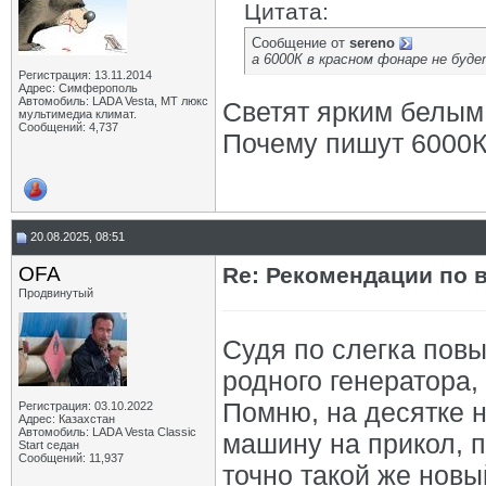
Цитата:
Сообщение от
sereno
а 6000К в красном фонаре не буд
Регистрация: 13.11.2014
Адрес: Симферополь
Автомобиль: LADA Vesta, МТ люкс
Светят ярким белым 
мультимедиа климат.
Сообщений: 4,737
Почему пишут 6000К 
20.08.2025, 08:51
OFA
Re: Рекомендации по 
Продвинутый
Судя по слегка пов
родного генератора
Помню, на десятке н
Регистрация: 03.10.2022
Адрес: Казахстан
Автомобиль: LADA Vesta Classic
машину на прикол, п
Start седан
Сообщений: 11,937
точно такой же новы