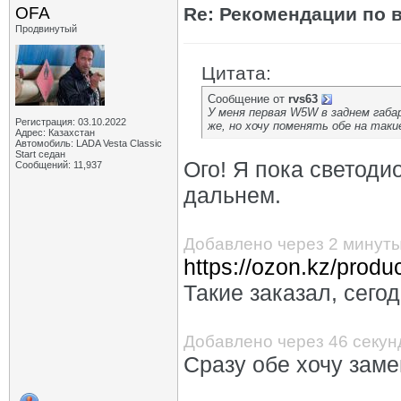
OFA
Re: Рекомендации по 
Продвинутый
Цитата:
Сообщение от
rvs63
У меня первая W5W в заднем габа
Регистрация: 03.10.2022
же, но хочу поменять обе на так
Адрес: Казахстан
Автомобиль: LADA Vesta Classic
Start седан
Ого! Я пока светоди
Сообщений: 11,937
дальнем.
Добавлено через 2 минут
https://ozon.kz/prod
Такие заказал, сего
Добавлено через 46 секун
Сразу обе хочу заме