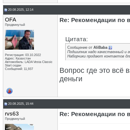
20.08.2025, 12:14
OFA
Re: Рекомендации по 
Продвинутый
Цитата:
Сообщение от
AliBaba
Подшипник надо качественный и г
Регистрация: 03.10.2022
Наборчики продают контактов дл
Адрес: Казахстан
Автомобиль: LADA Vesta Classic
Start седан
Вопрос где это всё 
Сообщений: 11,937
деньги
20.08.2025, 15:44
rvs63
Re: Рекомендации по 
Продвинутый