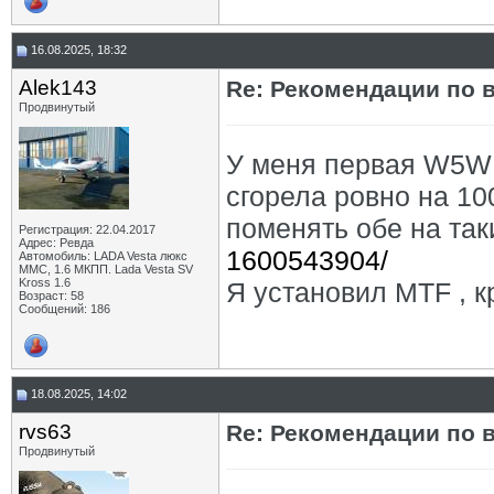
16.08.2025, 18:32
Alek143
Re: Рекомендации по 
Продвинутый
У меня первая W5W 
сгорела ровно на 100
поменять обе на та
Регистрация: 22.04.2017
Адрес: Ревда
1600543904/
Автомобиль: LADA Vesta люкс
ММС, 1.6 МКПП. Lada Vesta SV
Kross 1.6
Я установил MTF , к
Возраст: 58
Сообщений: 186
18.08.2025, 14:02
rvs63
Re: Рекомендации по 
Продвинутый