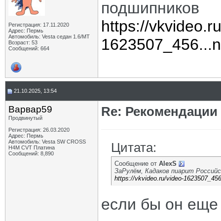
подшипников
https://vkvideo.r
Регистрация: 17.11.2020
Адрес: Пермь
Автомобиль: Vesta седан 1.6/МТ
1623507_456...n=
Возраст: 53
Сообщений: 664
21.10.2025, 13:54
Варвар59
Re: Рекомендации
Продвинутый
Регистрация: 26.03.2020
Адрес: Пермь
Автомобиль: Vesta SW CROSS
Цитата:
H4M CVT Платина
Сообщений: 8,890
Сообщение от
AlexS
ЗаРулём, Кадаков пиарит Российс
https://vkvideo.ru/video-1623507_456
если бы он еще 