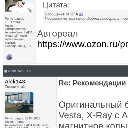
Цитата:
Сообщение от
OFA
Подскажите, плз какой фирмы подобрать тор
Регистрация:
13.11.2014
Адрес:
Симферополь
Автореал
Автомобиль: LADA
Vesta, МТ люкс
мультимедиа
https://www.ozon.ru
климат.
Сообщений: 4,737
22.09.2025, 14:51
Alek143
Re: Рекомендации
Продвинутый
Оригинальный б
Vesta, X-Ray с 
Регистрация: 22.04.2017
Адрес: Ревда
магнитное коль
Автомобиль: LADA Vesta люкс