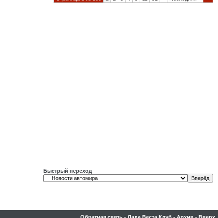
Быстрый переход
Обратная связь
-
Лада Веста Клуб
-
Архив
-
Вверх