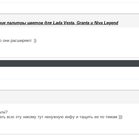
е палитры цветов для Lada Vesta, Granta и Niva Legend
 они расширяют. ))
оли?
кать всю эту никому тут ненужную инфу и тащить ее по темам )))