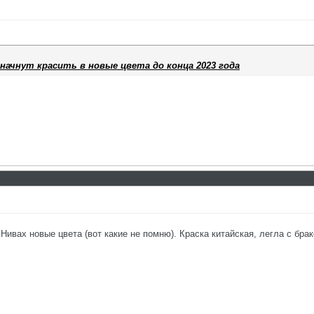
ачнут красить в новые цвета до конца 2023 года
Нивах новые цвета (вот какие не помню). Краска китайская, легла с бра