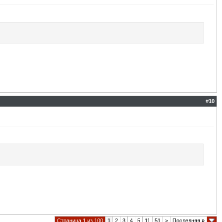
#
10
Страница 1 из 100
1
2
3
4
5
11
51
>
Последняя
»