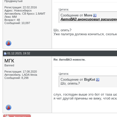
Продвинутый
Регистрация: 22.02.2016
Цитата:
Адрес: Новосибирск
Автомобиль: СВ Кросс 1.8АМТ
Сообщение от
More
Люкс ММ
АвтоВАЗ анонсировал расширени
Возраст: 48
Сообщений: 10,097
Шо, опять?
Уже палитра должна кончиться, сколько
01.12.2023, 19:32
МГК
Re: АвтоВАЗ новости.
Banned
Регистрация: 17.08.2020
Цитата:
Автомобиль: LADA Vesta
Сообщений: 8,298
Сообщение от
BigKot
Шо, опять?
слух, господин выше это бот от таза ш
я чет другой причины не вижу, чтоб ис