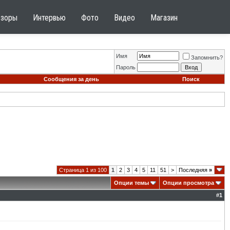
бзоры
Интервью
Фото
Видео
Магазин
Имя
Запомнить?
Пароль
Сообщения за день
Поиск
Страница 1 из 100
1
2
3
4
5
11
51
>
Последняя
»
Опции темы
Опции просмотра
#
1