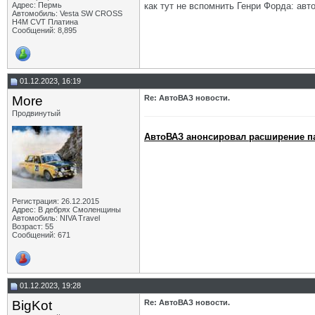
как тут не вспомнить Генри Форда: ав
Адрес: Пермь
Автомобиль: Vesta SW CROSS
H4M CVT Платина
Сообщений: 8,895
01.12.2023, 16:19
More
Re: АвтоВАЗ новости.
Продвинутый
АвтоВАЗ анонсировал расширение пал
Регистрация: 26.12.2015
Адрес: В дебрях Смоленщины
Автомобиль: NIVA Travel
Возраст: 55
Сообщений: 671
01.12.2023, 19:28
BigKot
Re: АвтоВАЗ новости.