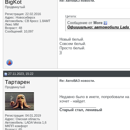
BigKot
Re: АвтоВАЗ новости.
Продвинутый
Регистрация: 22.02.2016
Цитата:
Адрес: Новосибирск
Автомобиль: СВ Кросс 1.8АМТ
Сообщение от
More
Люкс ММ
Официально: автомобили Lada н
Возраст: 48
Сообщений: 10,097
Новый белый.
Совсем белый.
Просто белый.
))
27.11.2023, 15:22
Тартарен
Re: АвтоВАЗ новости.
Продвинутый
Недавно было в инете, попробовали на 
хочет - найдет.
__________________
Старый стал, ленивый
Регистрация: 04.01.2019
Адрес: Омская область
Автомобиль: LADA Vesta 1,6
МКПП комфорт
Возраст: 65