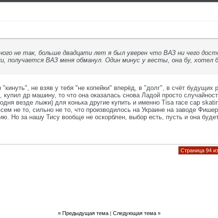
много не так, больше двадцати лет я был уверен что ВАЗ ни чего дос
и, получается ВАЗ меня обманул. Один минус у весты, она бу, хотел 
 "кинуть", не взяв у тебя "не копейки" вперёд, в "долг", в счёт будущих 
 купил др машину, то что она оказалась снова Ладой просто случайность
одня везде лыжи) для конька другие купить и именно Tisa race cap skati
всем не то, сильно не то, что производилось на Украине на заводе Фише
ию. Но за нашу Тису вообще не оскорблен, выбор есть, пусть и она будет
Страница 94 из
«
Предыдущая тема
|
Следующая тема
»