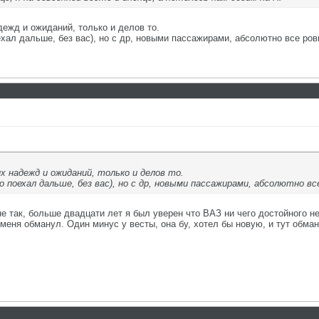
ежд и ожиданий, только и делов то.
хал дальше, без вас), но с др, новыми пассажирами, абсолютно все ровн
х надежд и ожиданий, только и делов то.
 поехал дальше, без вас), но с др, новыми пассажирами, абсолютно все
не так, больше двадцати лет я был уверен что ВАЗ ни чего достойного н
меня обманул. Один минус у весты, она бу, хотел бы новую, и тут обм