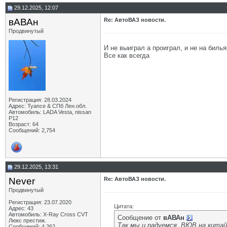
29.12.2025, 12:07
вАВАн
Re: АвтоВАЗ новости.
Продвинутый
И не выиграл а проиграл, и не на билья
Все как всегда
Регистрация: 28.03.2024
Адрес: Туапсе & СПб Лен.обл.
Автомобиль: LADA Vesta, nissan
P12
Возраст: 64
Сообщений: 2,754
29.12.2025, 13:31
Never
Re: АвтоВАЗ новости.
Продвинутый
Регистрация: 23.07.2020
Цитата:
Адрес: 43
Автомобиль: X-Ray Cross CVT
Сообщение от
вАВАн
Люкс престиж.
Так мы и радуемся, ВЮВ на китайц
Сообщений: 4,262