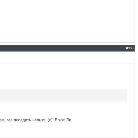
#
936
ам, где победить нельзя. (с). Брюс Ли.