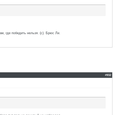
ам, где победить нельзя. (с). Брюс Ли.
#
932