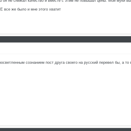
бы он не снижал качество и вместе с этим не повышал цены. Мои муки в
Е все же было и мне этого хватит
просветленным сознанием пост друга своего на русский перевел бы, а то