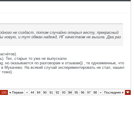
тойного не создаст, потом случайно открыл весту, прекрасный
бы новую, и тут обман надежд, НГ качеством не вышла. Два раз
расчётов).
). Тех, старых то уже не выпускали.
ng, но оказывается по разговорам и отзывам)) , те одноименные, что
р в Мукачево. На всякий случай экспериментировать не стал, нашел
 тоже).
 100
«
Первая
<
44
84
90
91
92
93
94
95
96
97
98
>
Последняя
»