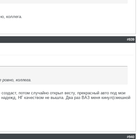
о, коллега.
#
939
 ровно, коллега.
е создаст, потом случайно открыл весту, прекрасный авто под мои
ан надежд, НГ качеством не вышла. Два раз ВАЗ меня кинул(смешной
#
940