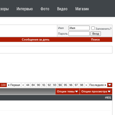
бзоры
Интервью
Фото
Видео
Магазин
Имя
Запомнить?
Пароль
Сообщения за день
Поиск
 100
«
Первая
<
44
84
90
91
92
93
94
95
96
97
98
>
Последняя
»
Опции темы
Опции просмотра
#
931