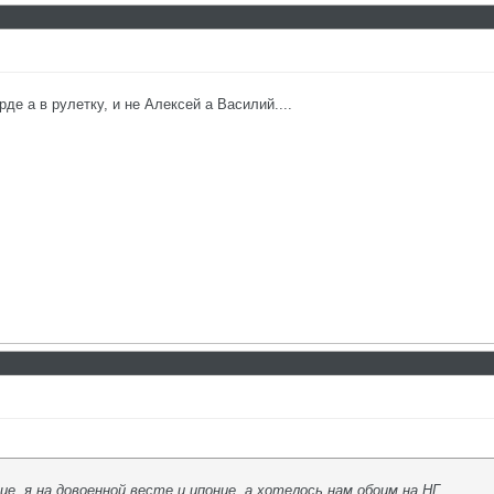
рде а в рулетку, и не Алексей а Василий....
е, я на довоенной весте и ипонце, а хотелось нам обоим на НГ