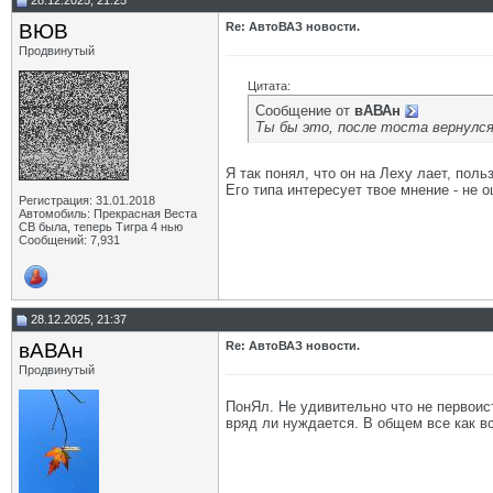
28.12.2025, 21:25
ВЮВ
Re: АвтоВАЗ новости.
Продвинутый
Цитата:
Сообщение от
вАВАн
Ты бы это, после тоста вернулся
Я так понял, что он на Леху лает, поль
Его типа интересует твое мнение - не 
Регистрация: 31.01.2018
Автомобиль: Прекрасная Веста
СВ была, теперь Тигра 4 нью
Сообщений: 7,931
28.12.2025, 21:37
вАВАн
Re: АвтоВАЗ новости.
Продвинутый
ПонЯл. Не удивительно что не первоист
вряд ли нуждается. В общем все как в