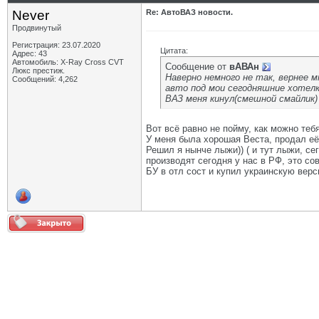
Never
Re: АвтоВАЗ новости.
Продвинутый
Регистрация: 23.07.2020
Цитата:
Адрес: 43
Автомобиль: X-Ray Cross CVT
Сообщение от
вАВАн
Люкс престиж.
Наверно немного не так, вернее 
Сообщений: 4,262
авто под мои сегодняшние хотелк
ВАЗ меня кинул(смешной смайлик)
Вот всё равно не пойму, как можно тебя
У меня была хорошая Веста, продал её,
Решил я нынче лыжи)) ( и тут лыжи, сег
производят сегодня у нас в РФ, это со
БУ в отл сост и купил украинскую верс