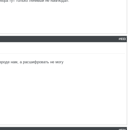
ыбора тут только ленивый не наблюдал.
#
933
 вроде нам, а расшифровать не могу