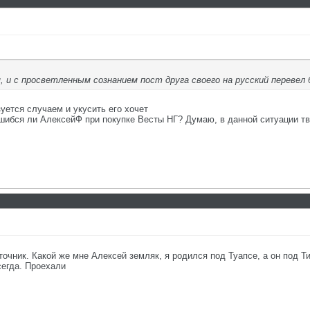
, и с просветленным сознанием пост друга своего на русский перевел 
зуется случаем и укусить его хочет
ошибся ли АлексейФ при покупке Весты НГ? Думаю, в данной ситуации тв
очник. Какой же мне Алексей земляк, я родился под Туапсе, а он под Ти
сегда. Проехали