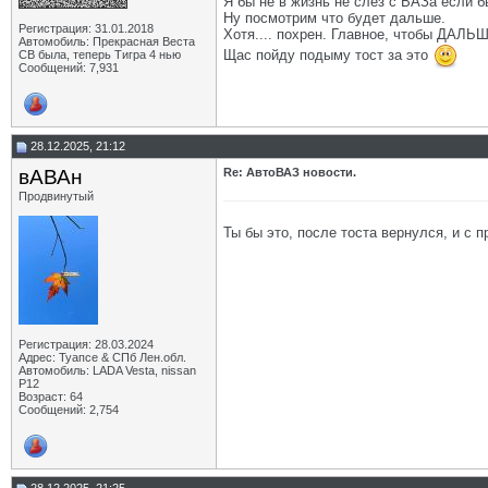
Я бы не в жизнь не слез с ВАЗа если 
Ну посмотрим что будет дальше.
Регистрация: 31.01.2018
Хотя.... похрен. Главное, чтобы ДАЛЬШ
Автомобиль: Прекрасная Веста
Щас пойду подыму тост за это
СВ была, теперь Тигра 4 нью
Сообщений: 7,931
28.12.2025, 21:12
вАВАн
Re: АвтоВАЗ новости.
Продвинутый
Ты бы это, после тоста вернулся, и с 
Регистрация: 28.03.2024
Адрес: Туапсе & СПб Лен.обл.
Автомобиль: LADA Vesta, nissan
P12
Возраст: 64
Сообщений: 2,754