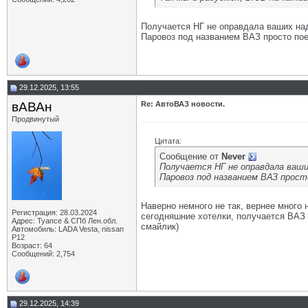
Получается НГ не оправдала ваших над
Паровоз под названием ВАЗ просто пое
29.12.2025, 13:55
вАВАн
Re: АвтоВАЗ новости.
Продвинутый
Цитата:
Сообщение от
Never
Получается НГ не оправдала ваши
Паровоз под названием ВАЗ просто
Наверно немного не так, вернее много 
Регистрация: 28.03.2024
сегодняшние хотелки, получается ВАЗ 
Адрес: Туапсе & СПб Лен.обл.
смайлик)
Автомобиль: LADA Vesta, nissan
P12
Возраст: 64
Сообщений: 2,754
29.12.2025, 14:39