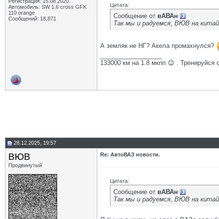
Регистрация: 15.08.2020
Цитата:
Автомобиль: SW 1.6 cross GFK
110 orange
Сообщение от
вАВАн
Сообщений: 18,871
Так мы и радуемся, ВЮВ на китайц
А земляк не НГ? Акела промахнулся?
__________________
133000 км на 1.8 мкпп 😉 . Тренируйся 
28.12.2025, 19:57
ВЮВ
Re: АвтоВАЗ новости.
Продвинутый
Цитата:
Сообщение от
вАВАн
Так мы и радуемся, ВЮВ на китайц