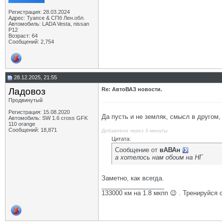
Регистрация: 28.03.2024
Адрес: Туапсе & СПб Лен.обл.
Автомобиль: LADA Vesta, nissan
P12
Возраст: 64
Сообщений: 2,754
28.12.2025, 21:55
Ладовоз
Re: АвтоВАЗ новости.
Продвинутый
Регистрация: 15.08.2020
Да пусть и не земляк, смысл в другом,
Автомобиль: SW 1.6 cross GFK
110 orange
Сообщений: 18,871
Добавлено через 3 минуты
Цитата:
Сообщение от
вАВАн
а хотелось нам обоим на НГ
Заметно, как всегда.
__________________
133000 км на 1.8 мкпп 😉 . Тренируйся 