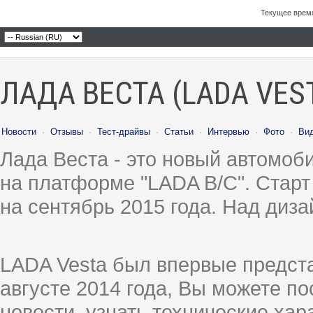
Текущее врем
ЛАДА ВЕСТА (LADA VES
Новости
·
Отзывы
·
Тест-драйвы
·
Статьи
·
Интервью
·
Фото
·
Ви
Лада Веста - это новый автомо
на платформе "LADA B/C". Старт
на сентябрь 2015 года. Над диз
LADA Vesta был впервые предст
августе 2014 года, Вы можете п
новости, узнать технические ха