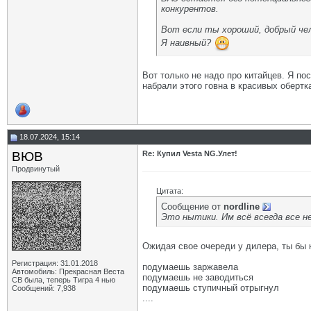
конкурентов.
Вот если ты хороший, добрый чел
Я наивный?
Вот только не надо про китайцев. Я п
набрали этого говна в красивых обертк
18.07.2024, 15:14
ВЮВ
Re: Купил Vesta NG.Улет!
Продвинутый
Цитата:
Сообщение от
nordline
Это нытики. Им всё всегда все н
Ожидая свое очереди у дилера, ты бы 
Регистрация: 31.01.2018
подумаешь заржавела
Автомобиль: Прекрасная Веста
подумаешь не заводиться
СВ была, теперь Тигра 4 нью
подумаешь ступичный отрыгнул
Сообщений: 7,938
....