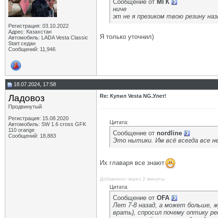
Сообщение от
МГК
ниче
эт не я презиком твою резину назв
Регистрация: 03.10.2022
Адрес: Казахстан
Я только уточнил)
Автомобиль: LADA Vesta Classic
Start седан
Сообщений: 11,946
18.07.2024, 17:58
Ладовоз
Re: Купил Vesta NG.Улет!
Продвинутый
Регистрация: 15.08.2020
Цитата:
Автомобиль: SW 1.6 cross GFK
110 orange
Сообщение от
nordline
Сообщений: 18,883
Это нытики. Им всё всегда все н
Их главаря все знают
Добавлено через 2 минуты
Цитата:
Сообщение от
OFA
Лет 7-8 назад, а может больше, ж
врать), спросил почему оптику ре