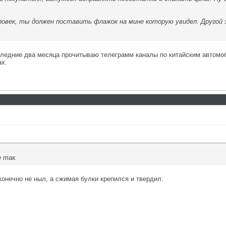
овек, ты должен поставить флажок на мине которую увидел. Другой з
оследние два месяца прочитываю телеграмм каналы по китайским автомо
ах.
е так.
конечно не ныл, а сжимая булки крепился и твердил: