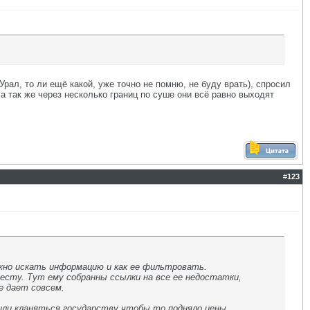
Урал, то ли ещё какой, уже точно не помню, не буду врать), спросил
а так же через несколько границ по суше они всё равно выходят
#
123
жно искать информацию и как ее фильтровать.
есту. Тут ему собранны ссылки на все ее недостатки,
е дает совсем.
или кланяться государству чтобы то подняло цены