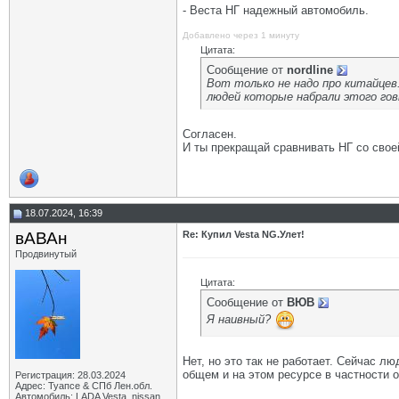
- Веста НГ надежный автомобиль.
Добавлено через 1 минуту
Цитата:
Сообщение от
nordline
Вот только не надо про китайце
людей которые набрали этого гов
Согласен.
И ты прекращай сравнивать НГ со свое
18.07.2024, 16:39
вАВАн
Re: Купил Vesta NG.Улет!
Продвинутый
Цитата:
Сообщение от
ВЮВ
Я наивный?
Нет, но это так не работает. Сейчас л
общем и на этом ресурсе в частности 
Регистрация: 28.03.2024
Адрес: Туапсе & СПб Лен.обл.
Автомобиль: LADA Vesta, nissan