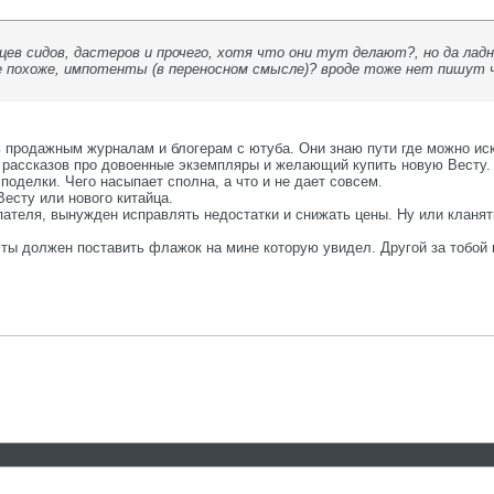
ев сидов, дастеров и прочего, хотя что они тут делают?, но да ладно
е похоже, импотенты (в переносном смысле)? вроде тоже нет пишут ч
 продажным журналам и блогерам с ютуба. Они знаю пути где можно ис
ассказов про довоенные экземпляры и желающий купить новую Весту. Т
поделки. Чего насыпает сполна, а что и не дает совсем.
есту или нового китайца.
пателя, вынужден исправлять недостатки и снижать цены. Ну или кланят
 ты должен поставить флажок на мине которую увидел. Другой за тобой 