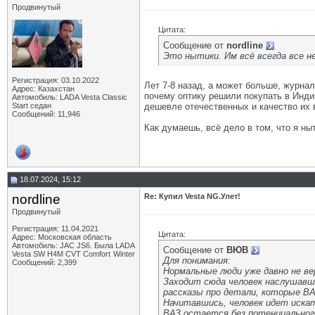
Продвинутый
Цитата:
Сообщение от
nordline
Это нытики. Им всё всегда все н
Регистрация: 03.10.2022
Лет 7-8 назад, а может больше, журнал
Адрес: Казахстан
почему оптику решили покупать в Индии
Автомобиль: LADA Vesta Classic
Start седан
дешевле отечественных и качество их
Сообщений: 11,946
Как думаешь, всё дело в том, что я ныт
18.07.2024, 15:12
nordline
Re: Купил Vesta NG.Улет!
Продвинутый
Регистрация: 11.04.2021
Цитата:
Адрес: Московская область
Автомобиль: JAC JS6. Была LADA
Сообщение от
ВЮВ
Vesta SW H4M CVT Comfort Winter
Для понимания:
Сообщений: 2,399
Нормальные люди уже давно не в
Заходит сюда человек наслушавши
рассказы про детали, которые ВА
Начитавшись, человек идет искат
ВАЗ остается без потенциальног