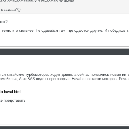
евле отечественных и качество их выше.
 я нытик?))
ают?
с теми, кто сильнее. Не сдавайся там, где сдаются другие. И победишь т
ятся китайские турбомоторы, ходят давно, а сейчас появились новые инт
омобиль», АвтоВАЗ ведет переговоры с Haval о поставке моторов. Речь
ta-haval.html
же представить