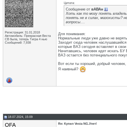
Цитата:
Сообщение от
вАВАн
Хоть как то могу понять владельц
понять не в силах, мазохисты? н
вопросы....
Регистрация: 31.01.2018
Для понимания:
Автомобиль: Прекрасная Веста
Нормальные люди уже давно не верять
СВ была, теперь Тигра 4 нью
Заходит сюда человек наслушавшийся р
Сообщений: 7,938
которые ВАЗ сегодня вставляет в свои 
Начитавшись, человек идет искать БУ В
ВАЗ остается без потенциального поку
Вот если ты хороший, добрый человек,
Я наивный?
18.07.2024, 15:09
OFA
Re: Купил Vesta NG.Улет!