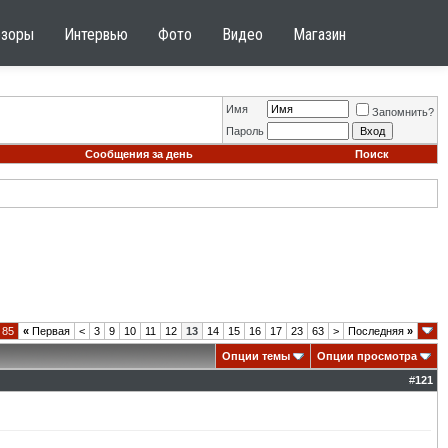
бзоры
Интервью
Фото
Видео
Магазин
Имя
Запомнить?
Пароль
Сообщения за день
Поиск
 85
«
Первая
<
3
9
10
11
12
13
14
15
16
17
23
63
>
Последняя
»
Опции темы
Опции просмотра
#
121