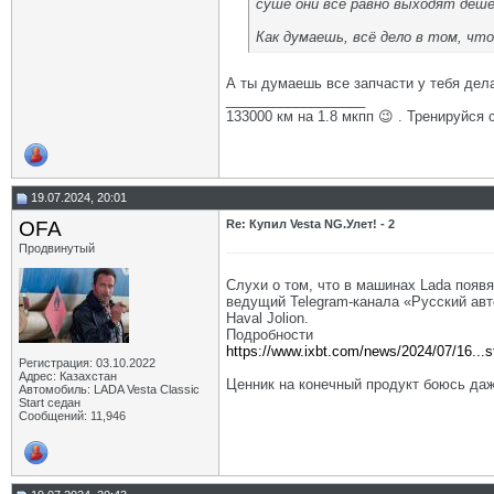
суше они всё равно выходят деш
Как думаешь, всё дело в том, что
А ты думаешь все запчасти у тебя дел
__________________
133000 км на 1.8 мкпп 😉 . Тренируйся 
19.07.2024, 20:01
OFA
Re: Купил Vesta NG.Улет! - 2
Продвинутый
Слухи о том, что в машинах Lada появ
ведущий Telegram-канала «Русский авт
Haval Jolion.
Подробности
https://www.ixbt.com/news/2024/07/16...s
Регистрация: 03.10.2022
Адрес: Казахстан
Ценник на конечный продукт боюсь да
Автомобиль: LADA Vesta Classic
Start седан
Сообщений: 11,946