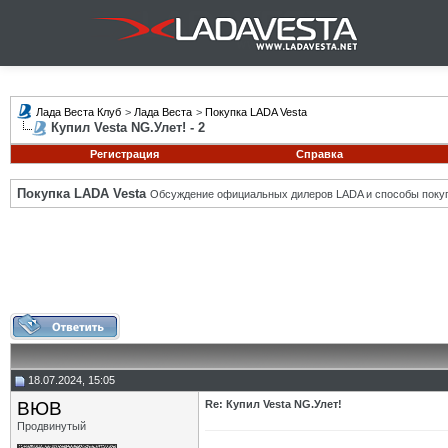
Лада Веста Клуб
>
Лада Веста
>
Покупка LADA Vesta
Купил Vesta NG.Улет! - 2
Регистрация
Справка
Покупка LADA Vesta
Обсуждение официальных дилеров LADA и способы покуп
18.07.2024, 15:05
ВЮВ
Re: Купил Vesta NG.Улет!
Продвинутый