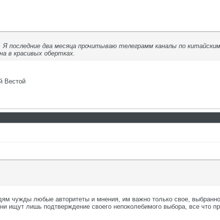
в. Я последние два месяца прочитываю телеграмм каналы по китайск
на в красивых обертках.
й Вестой
юдям чужды любые авторитеты и мнения, им важно только свое, выбранно
они ищут лишь подтверждение своего непоколебимого выбора, все что пр