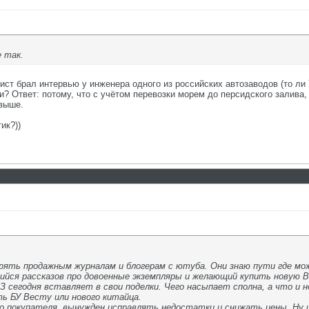
е так.
ист брал интервью у инженера одного из российских автозаводов (то ли 
? Ответ: потому, что с учётом перевозки морем до персидского залива, 
 выше.
ик?))
ерять продажным журналам и блогерам с ютуба. Они знаю пути где мо
йся рассказов про довоенные экземпляры и желающий купить новую В
З сегодня вставляет в свои поделки. Чего насыпает сполна, а что и н
ь БУ Весту или нового китайца.
о покупателя, вынужден исправлять недостатки и снижать цены. Ну 