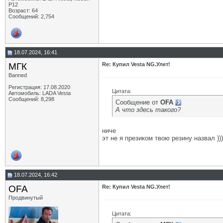
P12
Возраст: 64
Сообщений: 2,754
18.07.2024, 16:41
МГК
Re: Купил Vesta NG.Улет!
Banned
Регистрация: 17.08.2020
Цитата:
Автомобиль: LADA Vesta
Сообщений: 8,298
Сообщение от
OFA
А что здесь такого?
ниче
эт не я презиком твою резину назвал )))
18.07.2024, 16:42
OFA
Re: Купил Vesta NG.Улет!
Продвинутый
Цитата: