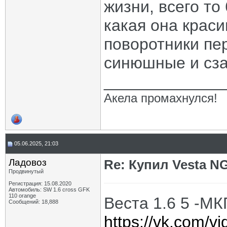
жизни, всего то
какая она краси
поворотники пе
синюшные и сза
_____________
Акела промахнулся!
05.06.2025, 21:03
Ладовоз
Re: Купил Vesta NG
Продвинутый
Регистрация: 15.08.2020
Автомобиль: SW 1.6 cross GFK
110 orange
Веста 1.6 5 -МК
Сообщений: 18,888
https://vk.com/