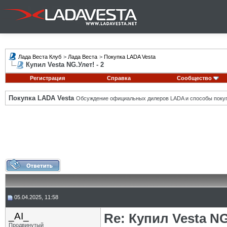
Лада Веста Клуб
>
Лада Веста
>
Покупка LADA Vesta
Купил Vesta NG.Улет! - 2
Регистрация
Справка
Сообщество
Покупка LADA Vesta
Обсуждение официальных дилеров LADA и способы покуп
05.04.2025, 11:58
_AI_
Re: Купил Vesta NG
Продвинутый