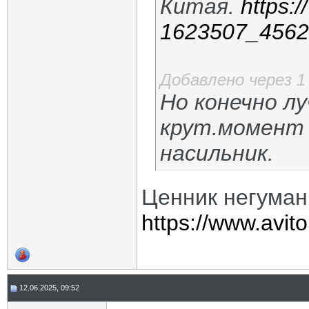
Китая.
https:/
1623507_4562
Добавлено через 1
Но конечно л
крут.момент 
насильник.
Ценник негуман
https://www.avito
12.06.2025, 09:52