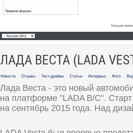
Правила форума
Текущее врем
ЛАДА ВЕСТА (LADA VES
Новости
·
Отзывы
·
Тест-драйвы
·
Статьи
·
Интервью
·
Фото
·
Ви
Лада Веста - это новый автомо
на платформе "LADA B/C". Старт
на сентябрь 2015 года. Над диз
LADA Vesta был впервые предст