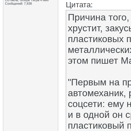
СВ была, теперь Тигра 4 нью
Цитата:
Сообщений: 7,938
Причина того,
хрустит, заку
пластиковых 
металлических
этом пишет M
"Первым на п
автомеханик, 
соцсети: ему 
и в одной он
пластиковый п