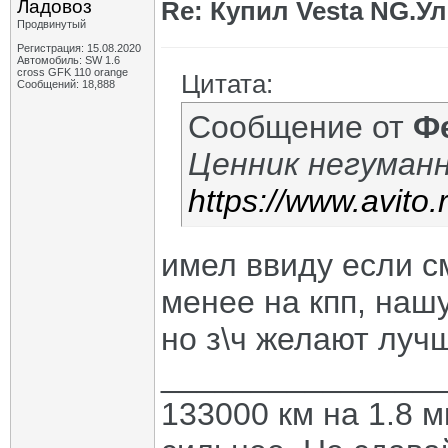
Ладовоз
Re: Купил Vesta NG.Уле
Продвинутый
Регистрация: 15.08.2020
Автомобиль: SW 1.6
cross GFK 110 orange
Цитата:
Сообщений: 18,888
Сообщение от
Ф
Ценник негуман
https://www.avito.
имел ввиду если с
менее на кпп, нашу
но з\ч желают луч
_______________
133000 км на 1.8 м