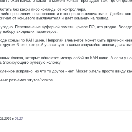
ров плохая пайка. В какой то момент контакт пропадает там, где он дол
ботать без какой либо команды от контроллера.
е либо проявления неисправности в концевых выключателях. Дребезг кон
игнал от концевого выключателя и даёт команду на привод.
о угодно. Переполнение буферной памяти, кривое ПО, что угодно. Вслед
му набору входящих параметров.
оде схемы по КАН шине. Непропай элементов может быть причиной неве
м другом блоке, который учавствует в схеме запуска/остановки двигателя
онных блоков, которые общаются между собой по КАН шине. А если у на
а блокирующего рулевую колонку.
сленное исправно, но что то другое - нет. Может ригель просто ввиду ка
ьных разъёмах жгутов/блоков.
.02.2026 в
09:23
.