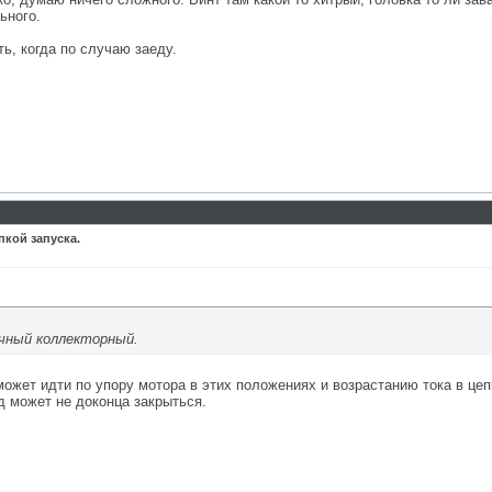
ьного.
ь, когда по случаю заеду.
пкой запуска.
ычный коллекторный.
ожет идти по упору мотора в этих положениях и возрастанию тока в цеп
д может не доконца закрыться.