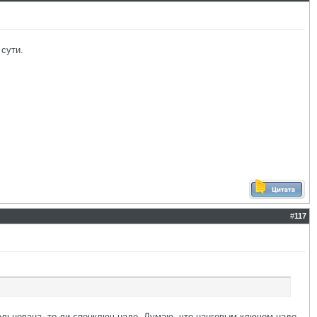
 сути.
#
117
вальцована, то ли спецключ надо. Думаю, что цанговым ключом надо