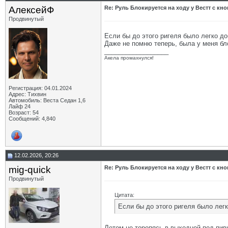
АлексейФ
Re: Руль Блокируется на ходу у Вестт с кно
Продвинутый
Если бы до этого ригеля было легко до
Даже не помню теперь, была у меня бло
__________________
Акела промахнулся!
Регистрация: 04.01.2024
Адрес: Тихвин
Автомобиль: Веста Седан 1,6
Лайф 24
Возраст: 54
Сообщений: 4,840
12.02.2026, 20:26
mig-quick
Re: Руль Блокируется на ходу у Вестт с кно
Продвинутый
Цитата:
Если бы до этого ригеля было лег
Летом не торопясь в выходной под пив