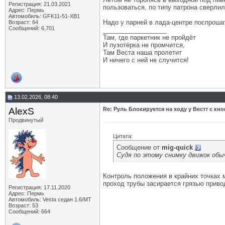
Регистрация: 21.03.2021
пользоваться, по типу патрона сверлил
Адрес: Пермь
Автомобиль: GFK11-51-ХВ1
Надо у парней в лада-центре поспрошат
Возраст: 64
Сообщений: 6,701
__________________
Там, где паркетник не пройдёт
И пузотёрка не промчится,
Там Веста наша пролетит
И ничего с ней не случится!
13.02.2026, 08:40
AlexS
Re: Руль Блокируется на ходу у Вестт с кно
Продвинутый
Цитата:
Сообщение от
mig-quick
Судя по этому снимку движок об
Контроль положения в крайних точках м
проход трубы засирается грязью приво
Регистрация: 17.11.2020
Адрес: Пермь
Автомобиль: Vesta седан 1.6/МТ
Возраст: 53
Сообщений: 664