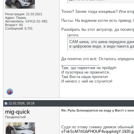
Точно? Зачем тогда концевые? Или вто
Регистрация: 21.03.2021
Адрес: Пермь
Пы-сы. На водяном котле есть привод 
Автомобиль: GFK11-51-ХВ1
Возраст: 64
Сообщений: 6,701
Разобрать бы этот актуатор, да посмотре
Цитата:
СAM шина, это шина передачи данн
в цифровом виде, в виде пакета да
Да понятно это всё. Осталось определит
__________________
Там, где паркетник не пройдёт
И пузотёрка не промчится,
Там Веста наша пролетит
И ничего с ней не случится!
12.02.2026, 18:18
mig-quick
Re: Руль Блокируется на ходу у Вестт с кно
Продвинутый
Судя по этому снимку движок обычный
oTnkScM7rtGbPHOUP4vqupIoIgY-1920.j