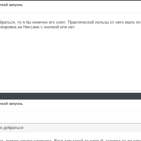
пкой запуска.
браться, то я бы конечно его снял. Практической пользы от него мало по
кировка на Ниссане с кнопкой или нет.
пкой запуска.
ко добраться
ко, думаю ничего сложного. Винт там какой то хитрый, головка то ли за