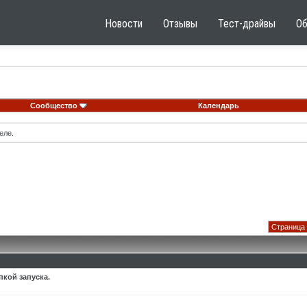
Новости
Отзывы
Тест-драйвы
О
Сообщество
Календарь
еле.
Страница 
пкой запуска.