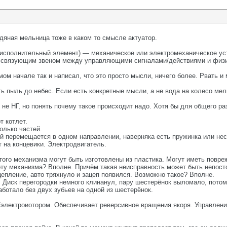
дяная мельница тоже в каком то смысле актуатор.
 исполнительный элемент) — механическое или электромеханическое ус
ся связующим звеном между управляющими сигналами/действиями и физ
мом начале так и написал, что это просто мысли, ничего более. Рвать и 
ть пыль до небес. Если есть конкретные мысли, а не вода на колесо мел
и не НГ, но понять почему такое происходит надо. Хотя бы для общего ра
т котлет.
олько частей.
ый перемещается в одном направлении, наверняка есть пружинка или нес
 на концевики. Электродвигатель.
того механизма могут быть изготовлены из пластика. Могут иметь повре
ту механизма? Вполне. Причём такая неисправность может быть непосто
цепление, авто тряхнуло и зацеп появился. Возможно такое? Вполне.
. Диск перегородки немного клинанул, пару шестерёнок выломало, пото
аботало без двух зубьев на одной из шестерёнок.
электроиотором. Обеспечивает реверсивное вращения якоря. Управлени