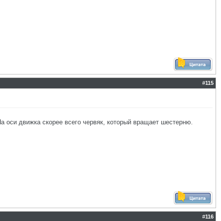
#
115
На оси движка скорее всего червяк, который вращает шестерню.
#
116