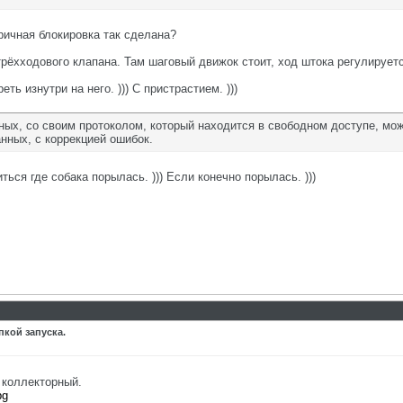
ричная блокировка так сделана?
трёхходового клапана. Там шаговый движок стоит, ход штока регулируе
ть изнутри на него. ))) С пристрастием. )))
ых, со своим протоколом, который находится в свободном доступе, мож
нных, с коррекцией ошибок.
ься где собака порылась. ))) Если конечно порылась. )))
пкой запуска.
 коллекторный.
pg