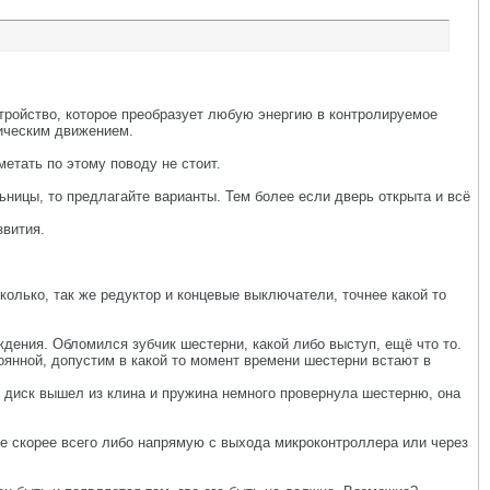
тройство, которое преобразует любую энергию в контролируемое
ическим движением.
метать по этому поводу не стоит.
ьницы, то предлагайте варианты. Тем более если дверь открыта и всё
звития.
колько, так же редуктор и концевые выключатели, точнее какой то
ждения. Обломился зубчик шестерни, какой либо выступ, ещё что то.
янной, допустим в какой то момент времени шестерни встают в
м диск вышел из клина и пружина немного провернула шестерню, она
е скорее всего либо напрямую с выхода микроконтроллера или через