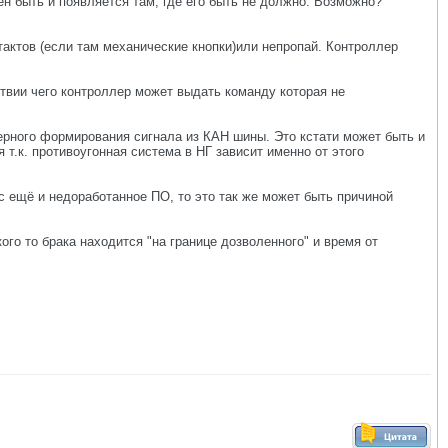
жен быть и появляется там, где его быть не должно. Возможно?
тактов (если там механические кнопки)или непропай. Контроллер
ствии чего контроллер может выдать команду которая не
рного формирования сигнала из КАН шины. Это кстати может быть и
 т.к. противоугонная система в НГ зависит именно от этого
с ещё и недоработанное ПО, то это так же может быть причиной
кого то брака находится "на границе дозволенного" и время от