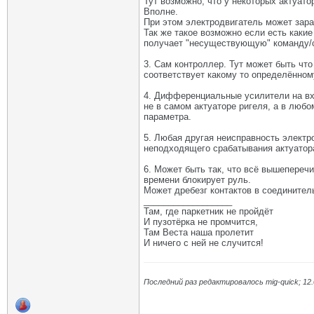
Тут возможно, что у некоторых актуато
Вполне.
При этом электродвигатель может зара
Так же такое возможно если есть каки
получает "несуществующую" команду/с
3. Сам контроллер. Тут может быть чт
соответствует какому то определённо
4. Дифференциальные усилители на вх
не в самом актуаторе ригеля, а в любо
параметра.
5. Любая другая неисправность электр
неподходящего срабатывания актуатор
6. Может быть так, что всё вышеперечи
времени блокирует руль.
Может дребезг контактов в соединител
__________________
Там, где паркетник не пройдёт
И пузотёрка не промчится,
Там Веста наша пролетит
И ничего с ней не случится!
Последний раз редактировалось mig-quick; 12