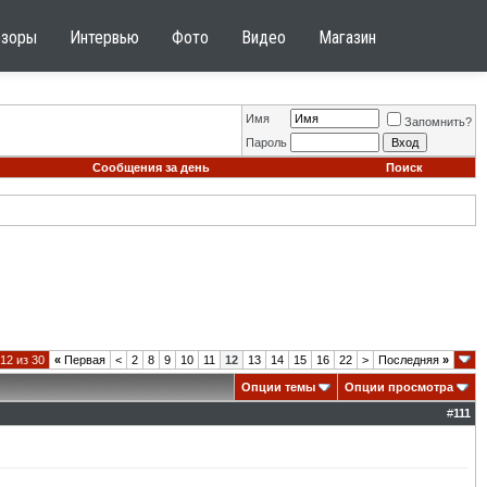
бзоры
Интервью
Фото
Видео
Магазин
Имя
Запомнить?
Пароль
Сообщения за день
Поиск
12 из 30
«
Первая
<
2
8
9
10
11
12
13
14
15
16
22
>
Последняя
»
Опции темы
Опции просмотра
#
111