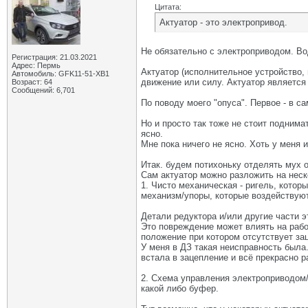
Цитата:
Актуатор - это электропривод.
Не обязательно с электроприводом. Во
Регистрация: 21.03.2021
Адрес: Пермь
Актуатор (исполнительное устройство,
Автомобиль: GFK11-51-ХВ1
движение или силу. Актуатор являет
Возраст: 64
Сообщений: 6,701
По поводу моего "опуса". Первое - в са
Но и просто так тоже не стоит поднима
ясно.
Мне пока ничего не ясно. Хоть у меня 
Итак. будем потихоньку отделять мух о
Сам актуатор можно разложить на неск
1. Чисто механическая - ригель, котор
механизм/упоры, которые воздействуют
Детали редуктора и/или другие части э
Это повреждение может влиять на рабо
положение при котором отсутствует за
У меня в ДЗ такая неисправность была
встала в зацепление и всё прекрасно р
2. Схема управления электроприводом/
какой либо буфер.