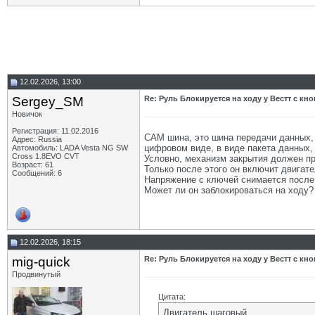
12.02.2026, 13:00
Sergey_SM
Re: Руль Блокируется на ходу у Вестт с кно
Новичок
Регистрация: 11.02.2016
СAM шина, это шина передачи данных, 
Адрес: Russia
цифровом виде, в виде пакета данных,
Автомобиль: LADA Vesta NG SW
Cross 1.8EVO CVT
Условно, механизм закрытия должен при
Возраст: 61
Только после этого он включит двигат
Сообщений: 6
Напряжение с ключей снимается после 
Может ли он заблокироваться на ходу?
12.02.2026, 18:15
mig-quick
Re: Руль Блокируется на ходу у Вестт с кно
Продвинутый
Цитата:
Двигатель шаговый