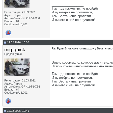
__________________
Там, где паркетник не пройдёт
И пузотёрка не промчится,
Регистрация: 21.03.2021
Адрес: Пермь
Там Веста наша пролетит
Автомобиль: GFK11-51-ХВ1
И ничего с ней не случится!
Возраст: 64
Сообщений: 6,701
12.02.2026, 18:20
mig-quick
Re: Руль Блокируется на ходу у Вестт с кно
Продвинутый
Видно коромысло, которое давит видимо
Этакий кривошипно-шатунный механизм.
__________________
Там, где паркетник не пройдёт
И пузотёрка не промчится,
Регистрация: 21.03.2021
Там Веста наша пролетит
Адрес: Пермь
И ничего с ней не случится!
Автомобиль: GFK11-51-ХВ1
Возраст: 64
Сообщений: 6,701
12.02.2026, 19:41