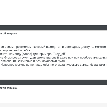
пкой запуска.
со своим протоколом, который находится в свободном доступе, можете 
 с коррекцией ошибок.
нять команду(слово) для примера -"key_off".
ель блокировки руля. Двигатель шаговый даже при при пробое-замыкани
включения зажигания и разблокировки руля.
 Наверное может, но не чаще обычного механического замка, была такая
пкой запуска.