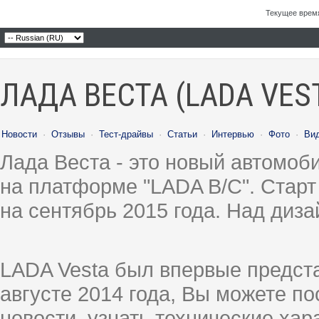
Текущее врем
ЛАДА ВЕСТА (LADA VES
Новости
·
Отзывы
·
Тест-драйвы
·
Статьи
·
Интервью
·
Фото
·
Ви
Лада Веста - это новый автомо
на платформе "LADA B/C". Старт
на сентябрь 2015 года. Над диз
LADA Vesta был впервые предст
августе 2014 года, Вы можете п
новости, узнать технические ха