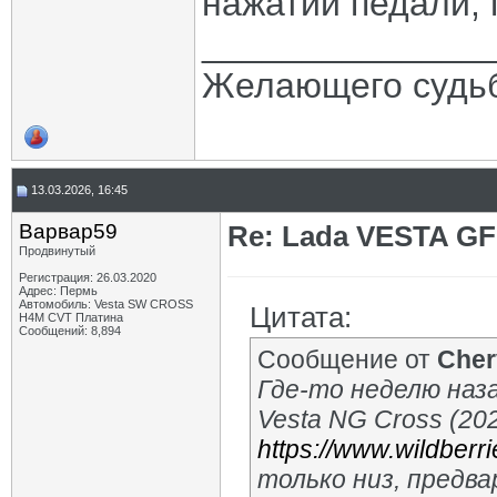
нажатии педали, 
______________
Желающего судьб
13.03.2026, 16:45
Варвар59
Re: Lada VESTA GF
Продвинутый
Регистрация: 26.03.2020
Адрес: Пермь
Автомобиль: Vesta SW CROSS
Цитата:
H4M CVT Платина
Сообщений: 8,894
Сообщение от
Cher
Где-то неделю наз
Vesta NG Cross (202
https://www.wildberr
только низ, предв