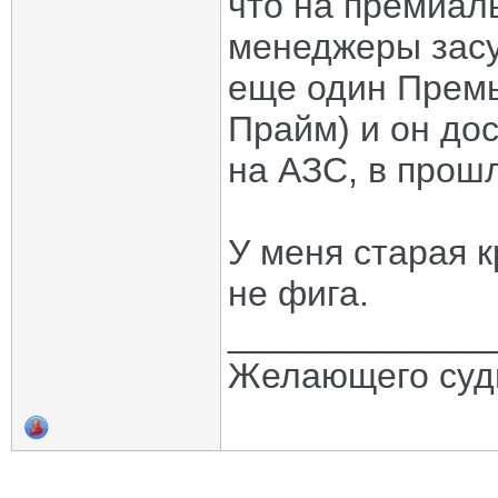
что на премиал
менеджеры засу
еще один Премь
Прайм) и он до
на АЗС, в прош
У меня старая к
не фига.
_____________
Желающего судь