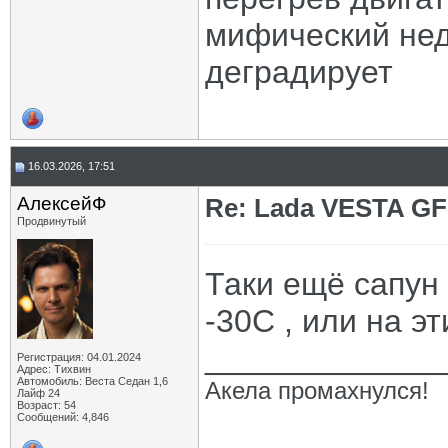
мифический нед
деградирует
16.03.2026, 17:51
АлексейФ
Re: Lada VESTA GF
Продвинутый
Таки ещё сапун
-30С , или на э
_____________
Регистрация: 04.01.2024
Адрес: Тихвин
Автомобиль: Веста Седан 1,6
Акела промахнулся!
Лайф 24
Возраст: 54
Сообщений: 4,846