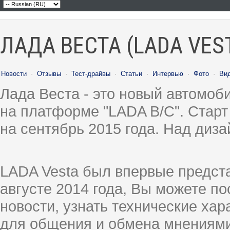
ЛАДА ВЕСТА (LADA VES
Новости
·
Отзывы
·
Тест-драйвы
·
Статьи
·
Интервью
·
Фото
·
Ви
Лада Веста - это новый автомо
на платформе "LADA B/C". Старт
на сентябрь 2015 года. Над диз
LADA Vesta был впервые предст
августе 2014 года, Вы можете п
новости, узнать технические ха
для общения и обмена мнениями