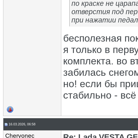
по краске не царап
отверстия под пер
при нажатии педал
бесполезная по
я только в перв
комплекта. во в
забилась снего
но! если бы при
стабильно - вс
16.03.2026, 06:58
Chervonec
Re: Lada VESTA GF