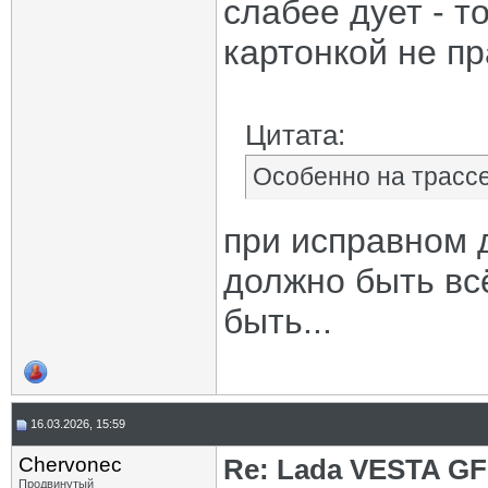
слабее дует - т
картонкой не п
Цитата:
Особенно на трассе
при исправном д
должно быть всё
быть...
16.03.2026, 15:59
Chervonec
Re: Lada VESTA GF
Продвинутый