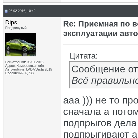
26.02.2016, 10:42
Dips
Re: Приемная по в
Продвинутый
эксплуатации авт
Цитата:
Регистрация: 06.01.2016
Сообщение о
Адрес: Кемеровская обл.
Автомобиль: LADA Vesta 2015
Сообщений: 6,738
Всё правильно
ааа ))) не то п
сначала а потом
подпрыгов дела 
подпрыгивают а 