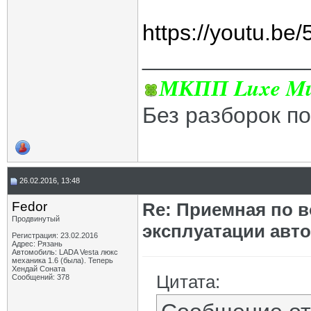
https://youtu.b
_____________
МКПП Luxe Mul
Без разборок п
26.02.2016, 13:48
Fedor
Re: Приемная по в
Продвинутый
эксплуатации авт
Регистрация: 23.02.2016
Адрес: Рязань
Автомобиль: LADA Vesta люкс
механика 1.6 (была). Теперь
Хендай Соната
Цитата:
Сообщений: 378