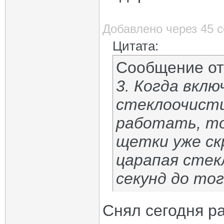
Добавлено через 45 
Цитата:
Сообщение о
3. Когда вкл
стеклоочист
работать, то
щетки уже ск
царапая стек
секунд до то
Снял сегодня р