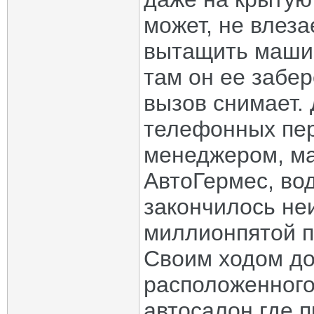
может, не влез
вытащить машин
там он ее забере
вызов снимает.
телефонных пер
менеджером, ма
АвтоГермес, во
закончилось неи
миллионпятой п
Своим ходом до
расположенного
автосалон где 