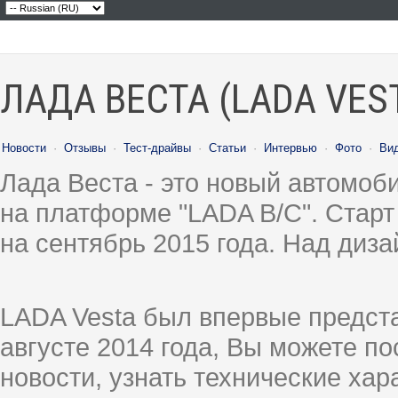
ЛАДА ВЕСТА (LADA VES
Новости
·
Отзывы
·
Тест-драйвы
·
Статьи
·
Интервью
·
Фото
·
Ви
Лада Веста - это новый автомо
на платформе "LADA B/C". Старт
на сентябрь 2015 года. Над диз
LADA Vesta был впервые предст
августе 2014 года, Вы можете п
новости, узнать технические ха