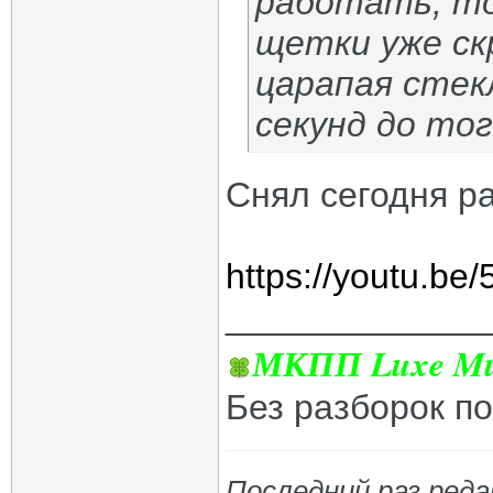
работать, то
щетки уже ск
царапая стек
секунд до то
Снял сегодня р
https://youtu.b
_____________
МКПП Luxe Mul
Без разборок п
Последний раз реда