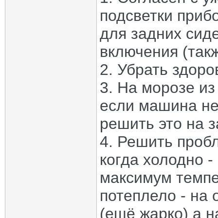
подсветки прибо
для задних сиде
включения (такж
2. Убрать здор
3. На морозе из
если машина не
решить это на 
4. Решить проб
когда холодно -
максимум темпер
потеплело - на
(ещё жарко) а н