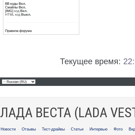
BB коды
Вкл.
Смайлы
Вкл.
[IMG]
код
Вкл.
HTML код
Выкл.
Правила форума
Текущее время:
22
ЛАДА ВЕСТА (LADA VES
Новости
·
Отзывы
·
Тест-драйвы
·
Статьи
·
Интервью
·
Фото
·
Ви