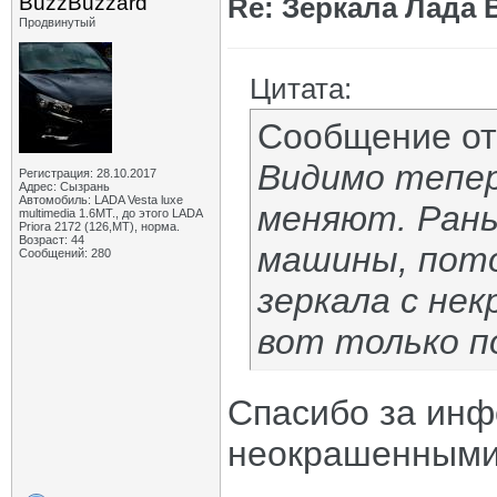
BuzzBuzzard
Re: Зеркала Лада 
Продвинутый
Цитата:
Сообщение о
Видимо тепе
Регистрация: 28.10.2017
Адрес: Сызрань
Автомобиль: LADA Vesta luxe
меняют. Рань
multimedia 1.6MT., до этого LADA
Priora 2172 (126,MT), норма.
Возраст: 44
машины, пото
Сообщений: 280
зеркала с не
вот только п
Спасибо за инфо
неокрашенными 