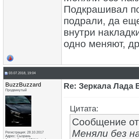
Подкрашивал по
подрали, да ещ
внутри накладк
одно меняют, др
03.07.2018, 19:04
BuzzBuzzard
Re: Зеркала Лада 
Продвинутый
Цитата:
Сообщение о
Меняли без на
Регистрация: 28.10.2017
Адрес: Сызрань