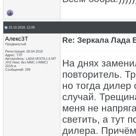
15.10.2018, 12:06
Алекс3Т
Re: Зеркала Лада 
Продвинутый
Регистрация: 08.04.2016
Адрес: ТЛТ
Автомобиль: LADA VESTA 1,6 MT
На днях замени
JH3 Люкс без ММС (+ММС)
2016г.в.
Сообщений: 299
повторитель. Т
но тогда дилер 
случай. Трещин
меня не напряга
светить, а тут 
дилера. Причём 