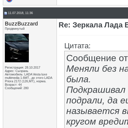
11.07.2018, 11:36
BuzzBuzzard
Re: Зеркала Лада 
Продвинутый
Цитата:
Сообщение о
Меняли без на
Регистрация: 28.10.2017
Адрес: Сызрань
Автомобиль: LADA Vesta luxe
была.
multimedia 1.6MT., до этого LADA
Priora 2172 (126,MT), норма.
Возраст: 44
Подкрашивал 
Сообщений: 280
подрали, да е
называется в
кругом вреди