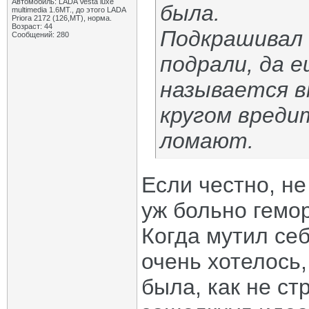
Автомобиль: LADA Vesta luxe
была.
multimedia 1.6MT., до этого LADA
Priora 2172 (126,MT), норма.
Возраст: 44
Подкрашивал 
Сообщений: 280
подрали, да е
называется в
кругом вреди
ломают.
Если честно, не
уж больно гемо
Когда мутил себ
очень хотелось
была, как не ст