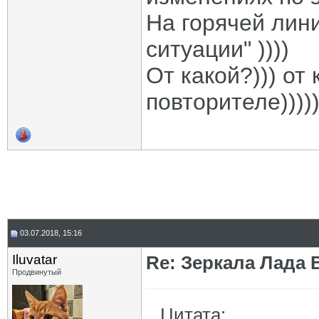
На горячей лини
ситуации" ))))
От какой?))) от
повторителе)))))
03.07.2018, 15:16
Iluvatar
Re: Зеркала Лада 
Продвинутый
Цитата: