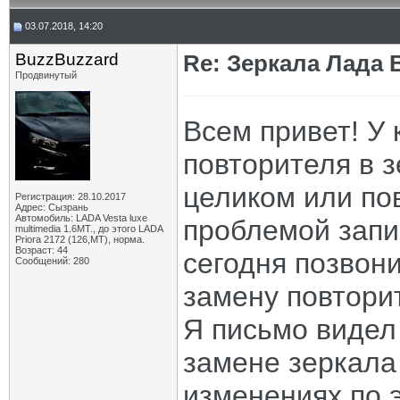
03.07.2018, 14:20
BuzzBuzzard
Re: Зеркала Лада 
Продвинутый
Всем привет! У 
повторителя в 
целиком или по
Регистрация: 28.10.2017
Адрес: Сызрань
Автомобиль: LADA Vesta luxe
проблемой запи
multimedia 1.6MT., до этого LADA
Priora 2172 (126,MT), норма.
Возраст: 44
сегодня позвон
Сообщений: 280
замену повтори
Я письмо видел 
замене зеркала 
изменениях по э