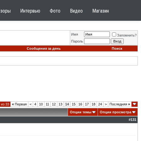
бзоры
Интервью
Фото
Видео
Магазин
Имя
Запомнить?
Пароль
Сообщения за день
Поиск
 из 33
«
Первая
<
4
10
11
12
13
14
15
16
17
18
24
>
Последняя
»
Опции темы
Опции просмотра
#
131