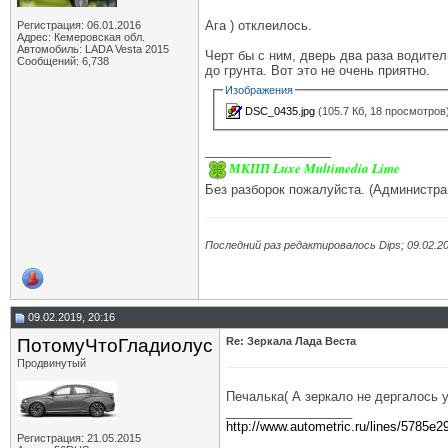
Ага ) отклеилось.
Регистрация: 06.01.2016
Адрес: Кемеровская обл.
Автомобиль: LADA Vesta 2015
Черт бы с ним, дверь два раза водите
Сообщений: 6,738
до грунта. Вот это не очень приятно.
Изображения
DSC_0435.jpg
(105.7 Кб, 18 просмотров
__________________
МКПП Luxe Multimedia Lime
Без разборок пожалуйста. (Администра
Последний раз редактировалось Dips; 09.02.2
09.02.2019, 20:16
ПотомуЧтоГладиолус
Re: Зеркала Лада Веста
Продвинутый
Печалька( А зеркало не дергалось у
__________________
http://www.autometric.ru/lines/5785e2
Регистрация: 21.05.2015