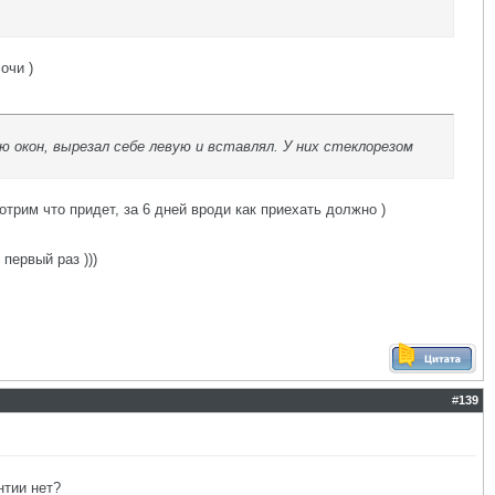
очи )
ю окон, вырезал себе левую и вставлял. У них стеклорезом
трим что придет, за 6 дней вроди как приехать должно )
первый раз )))
#
139
нтии нет?