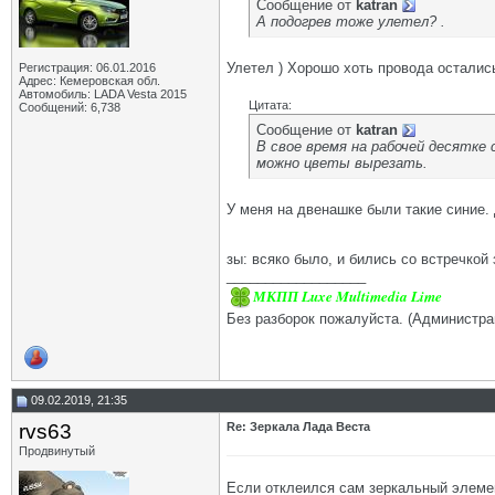
Сообщение от
katran
А подогрев тоже улетел? .
Улетел ) Хорошо хоть провода остались
Регистрация: 06.01.2016
Адрес: Кемеровская обл.
Автомобиль: LADA Vesta 2015
Цитата:
Сообщений: 6,738
Сообщение от
katran
В свое время на рабочей десятке 
можно цветы вырезать.
У меня на двенашке были такие синие. 
зы: всяко было, и бились со встречкой 
__________________
МКПП Luxe Multimedia Lime
Без разборок пожалуйста. (Администра
09.02.2019, 21:35
rvs63
Re: Зеркала Лада Веста
Продвинутый
Если отклеился сам зеркальный элемент