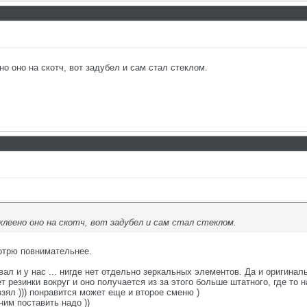
но оно на скотч, вот задубел и сам стал стеклом.
иклеено оно на скотч, вот задубел и сам стал стеклом.
отрю повнимательнее.
ал и у нас ... нигде нет отдельно зеркальных элементов. Да и оригинал
нет резинки вокруг и оно получается из за этого больше штатного, где т
зял ))) понравится может еще и второе сменю )
ним поставить надо ))