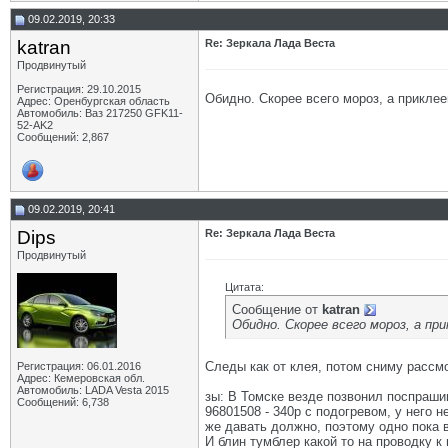
09.02.2019, 20:33
katran
Re: Зеркала Лада Веста
Продвинутый
Регистрация: 29.10.2015
Обидно. Скорее всего мороз, а приклее
Адрес: Оренбургская область
Автомобиль: Ваз 217250 GFK11-
52-AK2
Сообщений: 2,867
09.02.2019, 20:41
Dips
Re: Зеркала Лада Веста
Продвинутый
Цитата:
Сообщение от
katran
Обидно. Скорее всего мороз, а пр
Следы как от клея, потом сниму рассм
Регистрация: 06.01.2016
Адрес: Кемеровская обл.
Автомобиль: LADA Vesta 2015
зы: В Томске везде позвонил поспрашив
Сообщений: 6,738
96801508 - 340р с подогревом, у него 
же давать должно, поэтому одно пока в
И блин тумблер какой то на проводку к 