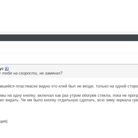
ус
у тебя на скорости, не замечал?
вшейся пластмаске видно что клей был не везде, только на одной сторо
евы на одну кнопку, включал как раз утром обогрев стекла, пока не про
чил видать. Че им было кнопку отдельную сделать, всю зиму зеркала гр
ция)