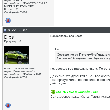
Адрес: 56RUS
Автомобиль: LADA VESTA 2016 1.6
МКПП (JH3) КОМФОРТ
Возраст: 42
Сообщений: 7,026
09.02.2019, 20:29
Dips
Re: Зеркала Лада Веста
Продвинутый
Цитата:
Сообщение от
ПотомуЧтоГладиол
Печалька( А зеркало не дергалось 
не, вообще все идеально было. По оста
Регистрация: 06.01.2016
Адрес: Кемеровская обл.
Автомобиль: LADA Vesta 2015
Да схема эта дурацкая еще - все обогр
Сообщений: 6,738
температур большие, вот клей и отско
действуют.
__________________
МКПП Luxe Multimedia Lime
Без разборок пожалуйста. (Администра