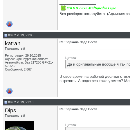
__________________
МКПП Luxe Multimedia Lime
Без разборок пожалуйста. (Администра
09.02.2019, 21:05
katran
Re: Зеркала Лада Веста
Продвинутый
Регистрация: 29.10.2015
Цитата:
Адрес: Оренбургская область
Автомобиль: Ваз 217250 GFK11-
Да и оригинальные вообще я так п
52-AK2
Сообщений: 2,867
В свое время на рабочей десятке стек
вырезать. А подогрев тоже улетел? Мо
09.02.2019, 21:10
Dips
Re: Зеркала Лада Веста
Продвинутый
Цитата: