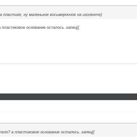
а пластике, ну маленькое восьмерочное на изоленте)
 пластиковое основание осталось..капец((
ело? а пластиковое основание осталось..капец((