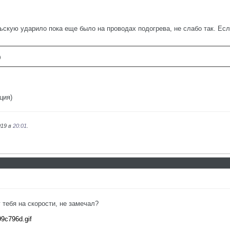
льскую ударило пока еще было на проводах подогрева, не слабо так. Ес
)
ция)
019 в
20:01
.
 тебя на скорости, не замечал?
99c796d.gif