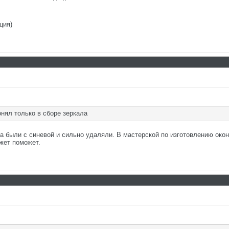
ция)
онял только в сборе зеркала
ла были с синевой и сильно удаляли. В мастерской по изготовлению око
жет поможет.