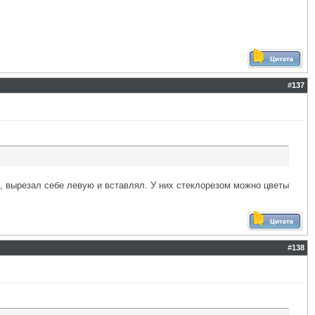
#
137
н, вырезал себе левую и вставлял. У них стеклорезом можно цветы
#
138