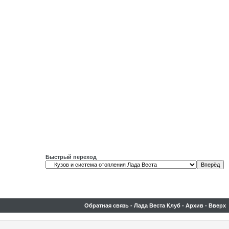
Быстрый переход
Обратная связь
-
Лада Веста Клуб
-
Архив
-
Вверх