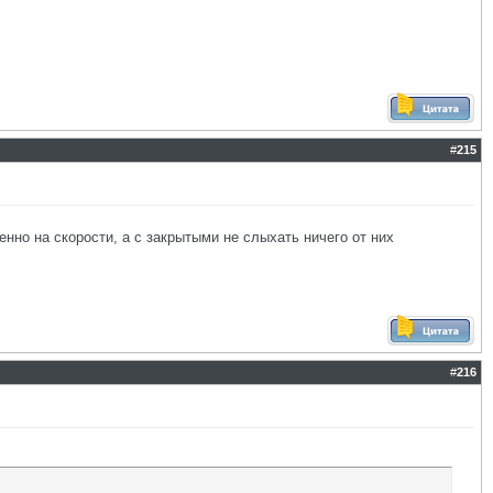
#
215
енно на скорости, а с закрытыми не слыхать ничего от них
#
216