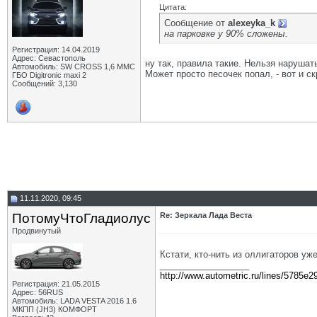
Цитата:
Сообщение от
alexeyka_k
на парковке у 90% сложены.
Регистрация: 14.04.2019
Адрес: Севастополь
ну так, правила такие. Нельзя нарушат
Автомобиль: SW CROSS 1,6 ММС
Может просто песочек попал, - вот и с
ГБО Digitronic maxi 2
Сообщений: 3,130
11.11.2020, 09:45
ПотомуЧтоГладиолус
Re: Зеркала Лада Веста
Продвинутый
Кстати, кто-нить из оллигаторов уж
__________________
http://www.autometric.ru/lines/5785e2
Регистрация: 21.05.2015
Адрес: 56RUS
Автомобиль: LADA VESTA 2016 1.6
МКПП (JH3) КОМФОРТ