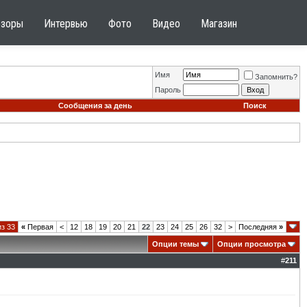
бзоры
Интервью
Фото
Видео
Магазин
Имя
Запомнить?
Пароль
Сообщения за день
Поиск
из 33
«
Первая
<
12
18
19
20
21
22
23
24
25
26
32
>
Последняя
»
Опции темы
Опции просмотра
#
211