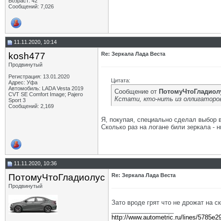
Возраст: 42
Сообщений: 7,026
11.11.2020, 10:14
kosh477
Re: Зеркала Лада Веста
Продвинутый
Регистрация: 13.01.2020
Цитата:
Адрес: Уфа
Автомобиль: LADA Vesta 2019
Сообщение от
ПотомуЧтоГладиол
CVT SE Comfort Image; Pajero
Кстати, кто-нить из оллигаторов 
Sport 3
Сообщений: 2,169
Я, покупая, специально сделал выбор 
Сколько раз на логане били зеркала - 
11.11.2020, 10:36
ПотомуЧтоГладиолус
Re: Зеркала Лада Веста
Продвинутый
Зато вроде грят что не дрожат на с
__________________
http://www.autometric.ru/lines/5785e2