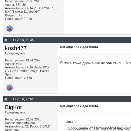
Регистрация: 21.05.2015
Адрес: 56RUS
Автомобиль: LADA VESTA 2016 1.6
МКПП (JH3) КОМФОРТ
Возраст: 42
Сообщений: 7,026
11.11.2020, 10:38
kosh477
Re: Зеркала Лада Веста
Продвинутый
Регистрация: 13.01.2020
Я пока тоже дрожания не заметил... А 
Адрес: Уфа
Автомобиль: LADA Vesta 2019
CVT SE Comfort Image; Pajero
Sport 3
Сообщений: 2,169
11.11.2020, 13:54
BigKot
Re: Зеркала Лада Веста
Продвинутый
Регистрация: 22.02.2016
Цитата:
Адрес: Новосибирск
Автомобиль: СВ Кросс 1.8АМТ
Сообщение от
ПотомуЧтоГладиол
Люкс ММ