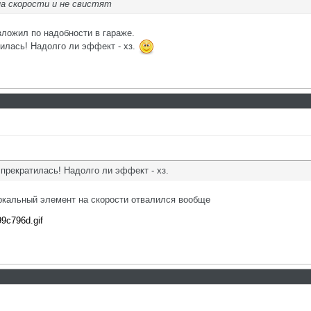
на скорости и не свистят
зложил по надобности в гараже.
тилась! Надолго ли эффект - хз.
 прекратилась! Надолго ли эффект - хз.
ркальный элемент на скорости отвалился вообще
99c796d.gif