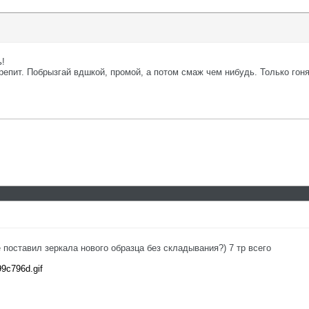
ь!
крепит. Побрызгай вдшкой, промой, а потом смаж чем нибудь. Только гоня
е поставил зеркала нового образца без складывания?) 7 тр всего
99c796d.gif