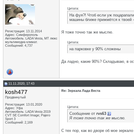
Цитата:
На фуя?! Чтоб если уж поцарапали
машины ближе прижмётся к твоей -
Регистрация: 13.11.2014
Я тоже точно так же мыслю.
Адрес: Симферополь
Автомобиль: LADA Vesta, МТ люкс
мультимедиа климат.
Цитата:
Сообщений: 4,737
на парковке у 90% сложены
Да ладно, какие 90%? Складываю, в осн
11.11.2020, 17:43
kosh477
Re: Зеркала Лада Веста
Продвинутый
Регистрация: 13.01.2020
Цитата:
Адрес: Уфа
Автомобиль: LADA Vesta 2019
Сообщение от
rvs63
CVT SE Comfort Image; Pajero
Я тоже точно так же мыслю.
Sport 3
Сообщений: 2,169
С тех пор, как во дворе об мое зеркал