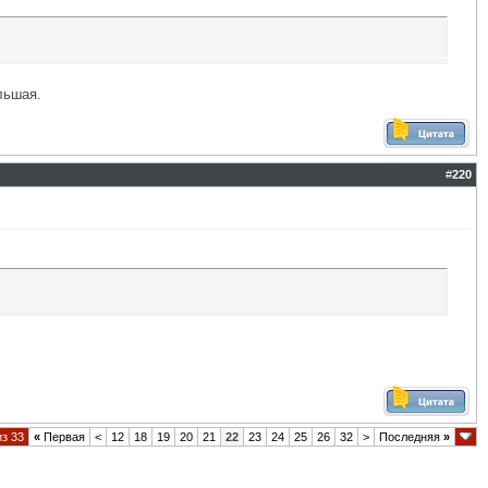
льшая.
#
220
из 33
«
Первая
<
12
18
19
20
21
22
23
24
25
26
32
>
Последняя
»