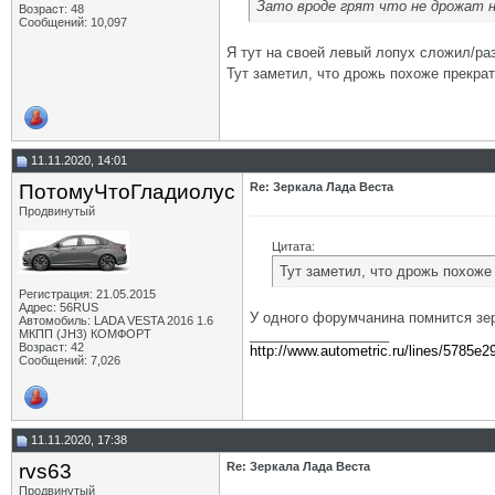
Зато вроде грят что не дрожат 
Возраст: 48
Сообщений: 10,097
Я тут на своей левый лопух сложил/ра
Тут заметил, что дрожь похоже прекра
11.11.2020, 14:01
ПотомуЧтоГладиолус
Re: Зеркала Лада Веста
Продвинутый
Цитата:
Тут заметил, что дрожь похоже
Регистрация: 21.05.2015
Адрес: 56RUS
У одного форумчанина помнится зе
Автомобиль: LADA VESTA 2016 1.6
__________________
МКПП (JH3) КОМФОРТ
Возраст: 42
http://www.autometric.ru/lines/5785e2
Сообщений: 7,026
11.11.2020, 17:38
rvs63
Re: Зеркала Лада Веста
Продвинутый