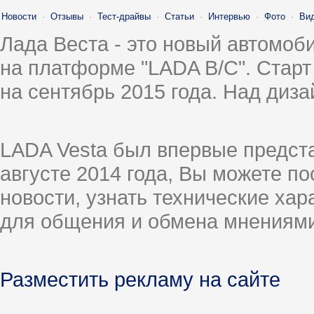
Новости
·
Отзывы
·
Тест-драйвы
·
Статьи
·
Интервью
·
Фото
·
Ви
Лада Веста - это новый автомо
на платформе "LADA B/C". Старт
на сентябрь 2015 года. Над диз
LADA Vesta был впервые предст
августе 2014 года, Вы можете п
новости, узнать технические ха
для общения и обмена мнениями
Разместить рекламу на сайте