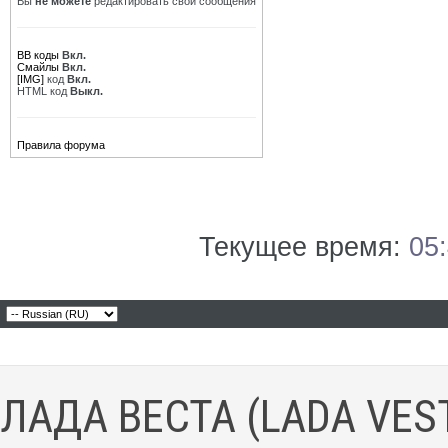
Вы
не можете
редактировать свои сообщения
BB коды
Вкл.
Смайлы
Вкл.
[IMG]
код
Вкл.
HTML код
Выкл.
Правила форума
Текущее время:
05
ЛАДА ВЕСТА (LADA VES