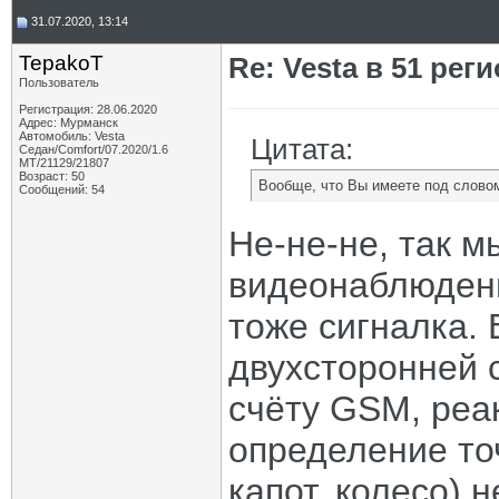
31.07.2020, 13:14
TepakoT
Re: Vesta в 51 реги
Пользователь
Регистрация: 28.06.2020
Адрес: Мурманск
Автомобиль: Vesta
Цитата:
Седан/Comfort/07.2020/1.6
МТ/21129/21807
Возраст: 50
Вообще, что Вы имеете под слово
Сообщений: 54
Не-не-не, так м
видеонаблюдени
тоже сигналка. 
двухсторонней с
счёту GSM, реа
определение то
капот, колесо) 