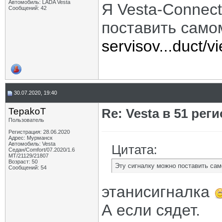
Автомобиль: LADA Vesta
Я Vesta-Connect
Сообщений: 42
поставить само
servisov...duct/v
30.07.2020, 19:40
TepakoT
Re: Vesta в 51 реги
Пользователь
Регистрация: 28.06.2020
Адрес: Мурманск
Автомобиль: Vesta
Цитата:
Седан/Comfort/07.2020/1.6
МТ/21129/21807
Возраст: 50
Эту сигналку можно поставить сам
Сообщений: 54
этанисигналка
А если сядет.