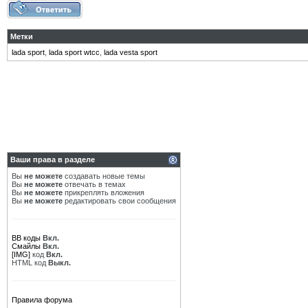
Метки
lada sport
,
lada sport wtcc
,
lada vesta sport
Ваши права в разделе
Вы
не можете
создавать новые темы
Вы
не можете
отвечать в темах
Вы
не можете
прикреплять вложения
Вы
не можете
редактировать свои сообщения
BB коды
Вкл.
Смайлы
Вкл.
[IMG]
код
Вкл.
HTML код
Выкл.
Правила форума