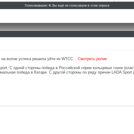
Голосовавшие:
4
. Вы ещё не голосовали в этом опросе
t на волне успеха решила уйти из WTCC...
Смотреть ролик
rt. С одной стороны победа в Российской серии кольцевых гонок (класс
нальная победа в Катаре. С другой стороны по ряду причин LADA Sport