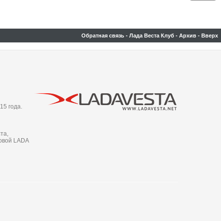
Обратная связь
-
Лада Веста Клуб
-
Архив
-
Вверх
15 года.
та,
новой LADA