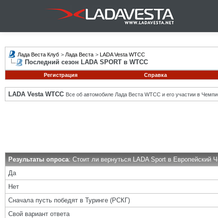
Лада Веста Клуб
>
Лада Веста
>
LADA Vesta WTCC
Последний сезон LADA SPORT в WTCC
Регистрация
Справка
LADA Vesta WTCC
Все об автомобиле Лада Веста WTCC и его участии в Чемпи
Результаты опроса
: Стоит ли вернуться LADA Sport в Европейский 
Да
Нет
Сначала пусть победят в Туринге (РСКГ)
Свой вариант ответа